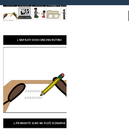
1. NAPISATI SVOJU DNEVNU RUTINU
2. PRONAĐITE SLIKE NA PLOČI SCENARIJA
3. ISPISUJTE (I BOJITE!) SLIKE ZAJEDNO
5. KORISTITI ZA PODRŠKU PRIJELAZIMA TIJEKOM DANA
4. ZALIJEPITE NA MAPU S VELCROOM KAKO BISTE ZATVORILI POKLOPCE
Ok, sve smo gotovi četkajući zube. Sada je vrijeme za spavanje. Želite li nositi vašu crvenu ili plavu pidžamu?
Create your own at Storyboard That
1. NAPISATI SVOJU DNEVNU RUTINU
2. PRONAĐITE SLIKE NA PLOČI 
Create your own at Storyboard That
2. PRONAĐITE SLIKE NA PLOČI SCENARIJA
3. ISPISUJTE (I BOJITE!) SLIKE