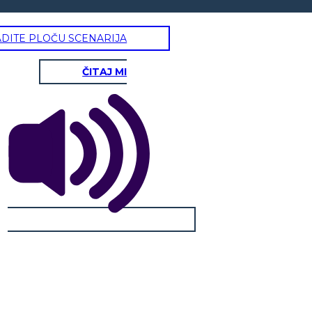
ADITE PLOČU SCENARIJA
ČITAJ MI
MAPU S VELCROOM KAKO BISTE
5. KORISTITI ZA PODRŠKU PRIJELAZIMA TIJEKOM DANA
RILI POKLOPCE
Ok, sve smo gotovi četkajući zube.
Sada je vrijeme za spavanje.
Želite li nositi vašu crvenu ili plavu
pidžamu?
RŠKU PRIJELAZIMA TIJEKOM DANA