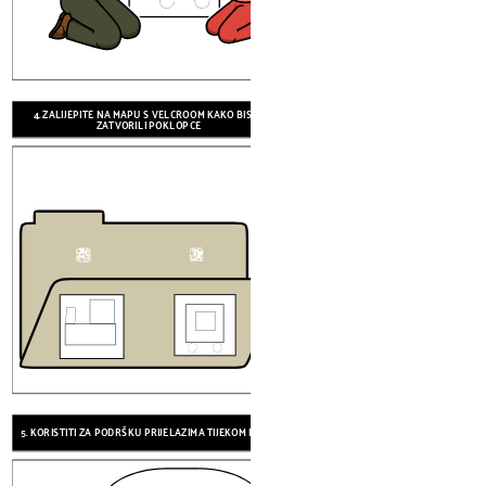
4. ZALIJEPITE NA MAPU S VELCROOM KAKO BISTE
5. KORISTITI ZA PODRŠKU PRIJELAZIM
ZATVORILI POKLOPCE
Ok, sve smo gotovi četk
Sada je vrijeme za s
Želite li nositi vašu crve
pidžamu?
5. KORISTITI ZA PODRŠKU PRIJELAZIMA TIJEKOM DANA