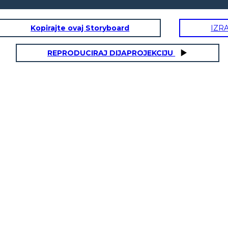
Kopirajte ovaj Storyboard
IZR
REPRODUCIRAJ DIJAPROJEKCIJU
4. ZALIJEPITE NA 
SCENARIJA
3. ISPISUJTE (I BOJITE!) SLIKE ZAJEDNO
ZATVO
4. ZALIJEPITE NA MAPU S VELCROOM KAKO BISTE
 ZAJEDNO
5. KORISTITI ZA POD
ZATVORILI POKLOPCE