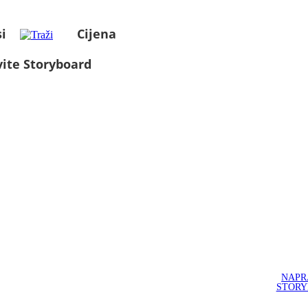
i
Cijena
ite Storyboard
NAPR
STOR