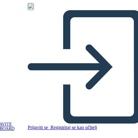
AVITE
Prijaviti se
Registriraj se kao učitelj
YBOARD