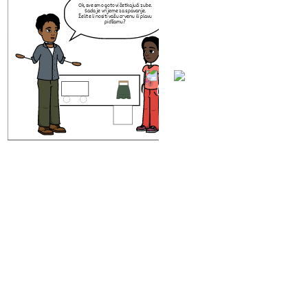
Ok, sve smo gotovi četkajući zube.
Sada je vrijeme za spavanje.
Želite li nositi vašu crvenu ili plavu
pidžamu?
1. NAPISATI SVOJ