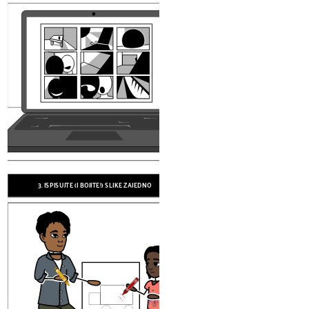
4. ZALIJEPITE NA MAPU S VELCROO
3. ISPISUJTE (I BOJITE!) SLIKE ZAJEDNO
ZATVORILI POKLOPCE