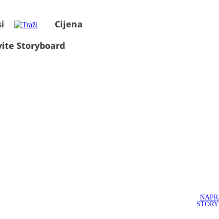
i
Cijena
ite Storyboard
NAPR
STOR