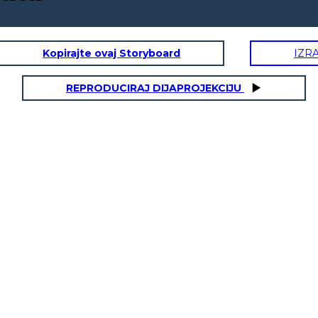
Kopirajte ovaj Storyboard
IZR
REPRODUCIRAJ DIJAPROJEKCIJU
Sodapop Curtis
Jo
Dob:
Karakteristike:
Rođaci:
Gang / Prijatelji: