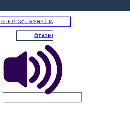
ADITE PLOČU SCENARIJA
ČITAJ MI
hnny Cade
"Dally" Dallas Winston
Dob:
Dob:
Karakteristike:
Karakteristike:
Rođaci:
Rođaci:
Gang / Prijatelji:
Gang / Prijatelji: