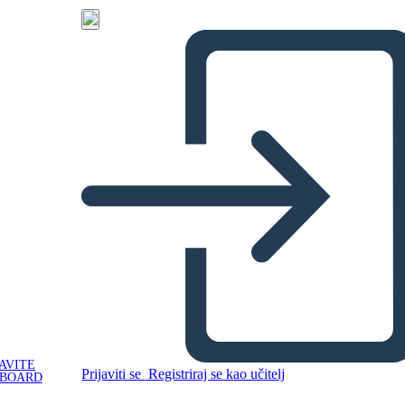
AVITE
Prijaviti se
Registriraj se kao učitelj
YBOARD