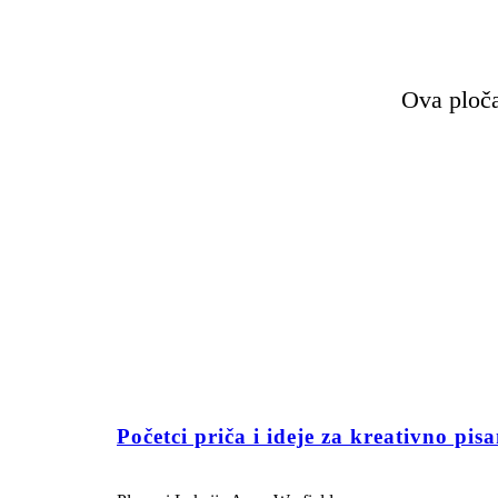
Ova ploča
Početci priča i ideje za kreativno pisa