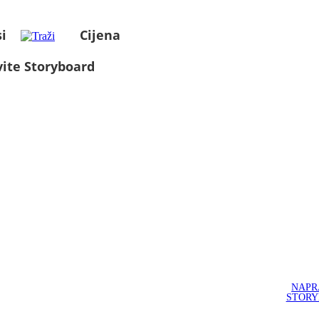
i
Cijena
ite Storyboard
NAPR
STOR