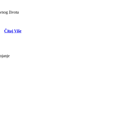
evnog života
Čitaj Više