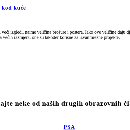
e kod kuće
i veći izgledi, naime veličina brošure i postera. Iako ove veličine daju d
ča većih razmjera, one su također korisne za izvanmrežne projekte.
ajte neke od naših drugih obrazovnih č
PSA