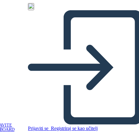
AVITE
Prijaviti se
Registriraj se kao učitelj
YBOARD