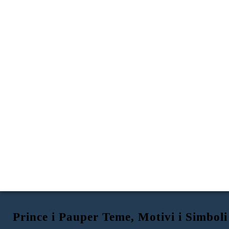
Prince i Pauper Teme, Motivi i Simboli
ODJEĆA