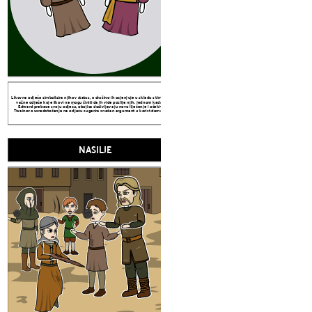
NASILJE
Likovna odjeća simbolizira njihov status, a društvo ih ocjenjuje u skladu s tim. Tako su
važne odjeće koje likovi ne mogu činiti da ih vide poslije njih. Jednom kada Tom i
Edward prebace svoju odjeću, obojica doživljavaju novo liječenje i očekivanja.
Twainovo usredotočenje na odjeću sugerira snažan argument u korist demokracije.
NASILJE
"Prince i Pauper" ispunjen je nasiljem. Vidi
muškarce koji su bili brandirani i izgubljeni u
kocki i naučile kriminalce osuđene na glav
vanjskog svijeta pomaže u naglašavanju 
nježnost
Prince i Pauper Teme, Simboli i Motivi
NEVINOST
ODJE
"Prince i Pauper" ispunjen je nasiljem. Vidimo likove pretučene i šišljane, slušamo
muškarce koji su bili brandirani i izgubljeni uši, svjedoče dvije žene koje su palile na
kocki i naučile kriminalce osuđene na glave i kuhane u ulju. Strašna brutalnost
vanjskog svijeta pomaže u naglašavanju Edwardove kontrastne pravednosti i
nježnosti.