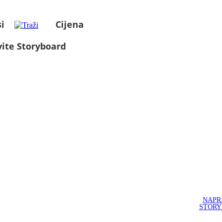
i
Cijena
ite Storyboard
NAPR
STOR