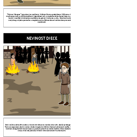
VELIKA PEČAT
"Prince i Pauper" ispunjen je nasiljem. Vidimo likove pretučene i šišljane, slušamo
muškarce koji su bili brandirani i izgubljeni uši, svjedoče dvije žene koje su palile na
kocki i naučile kriminalce osuđene na glave i kuhane u ulju. Strašna brutalnost
vanjskog svijeta pomaže u naglašavanju Edwardove kontrastne pravednosti i
nježnosti.
NEVINOST DJECE
NEVINOST DJECE
Dok većina odraslih osoba u knjizi otvrdnjava na
Tom je zapanjen da bi svaka vlada mogla izvrš
šokiran zbog teških kazni koje su pučani prim
svoju moć da pokažu milost i 
Likovna odjeća simbolizira njihov status, a dru
važne odjeće koje likovi ne mogu činiti da i
Edward prebace svoju odjeću, obojica doživ
Twainovo usredotočenje na odjeću sugerira 
Veliki pečat je simbol kraljevog autoriteta. Koristio se kao plijesan za brtve voska na
dokumentima koje je odobrio kralj. Pravi pečat je pokazao da je dokument istinit. U
"Prince i Pauper", pečat postaje objektom kroz koji Edward dokazuje da je kralj.
Identificirajući pečat i njegovo mjesto, dokazuje da je njegov identitet pravi.
ense: No known copyright restrictions (http://flickr.com/commons/usage/)
Dok većina odraslih osoba u knjizi otvrdnjava nasilje oko njih, dječji protagonisti nisu.
Prince i Pauper Teme
Tom je zapanjen da bi svaka vlada mogla izvršiti izvršenje kuhanjem nafte. Edward je
šokiran zbog teških kazni koje su pučani primili za male zločine. Oba dječaka koriste
svoju moć da pokažu milost i čine zakonom humanijom.