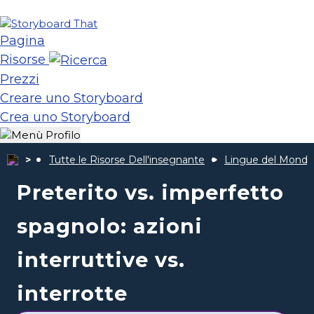
Pagina
Risorse
Prezzi
Creare uno Storyboard
Crea uno Storyboard
Tutte le Risorse Dell'insegnante
Lingue del Mondo
Preterito vs. imperfetto
spagnolo: azioni
interruttive vs.
interrotte