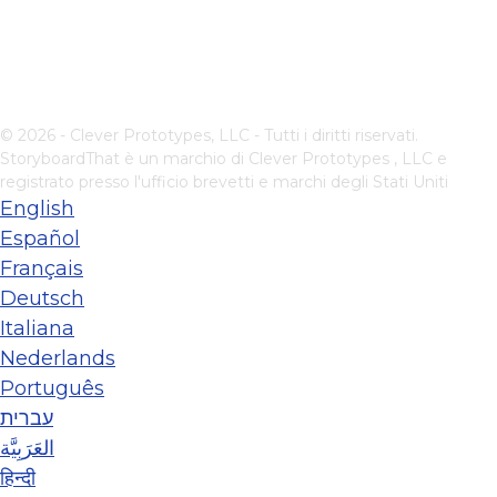
© 2026 - Clever Prototypes, LLC - Tutti i diritti riservati.
StoryboardThat è un marchio di
Clever Prototypes , LLC
e
registrato presso l'ufficio brevetti e marchi degli Stati Uniti
English
Español
Français
Deutsch
Italiana
Nederlands
Português
עברית
العَرَبِيَّة
हिन्दी