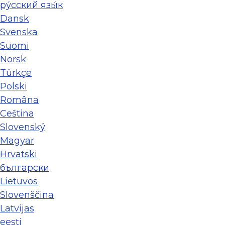
ру́сский язы́к
Dansk
Svenska
Suomi
Norsk
Türkçe
Polski
Româna
Ceština
Slovenský
Magyar
Hrvatski
български
Lietuvos
Slovenščina
Latvijas
eesti