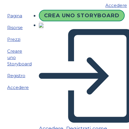
Accedere
CREA UNO STORYBOARD
Pagina
Risorse
Prezzi
Creare
uno
Storyboard
Registro
Accedere
Accedere
Registrati come