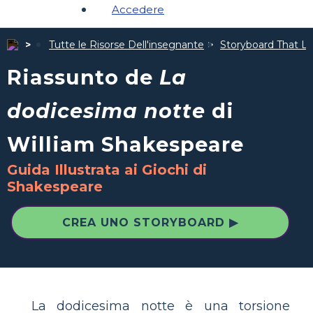
Accedere
Tutte le Risorse Dell'insegnante
Storyboard That Le 
Riassunto de
La
dodicesima notte
di
William Shakespeare
Guida Illustrata ai Giochi di
Shakespeare
CREA UNO STORYBOARD ▶
La dodicesima notte è una torsione