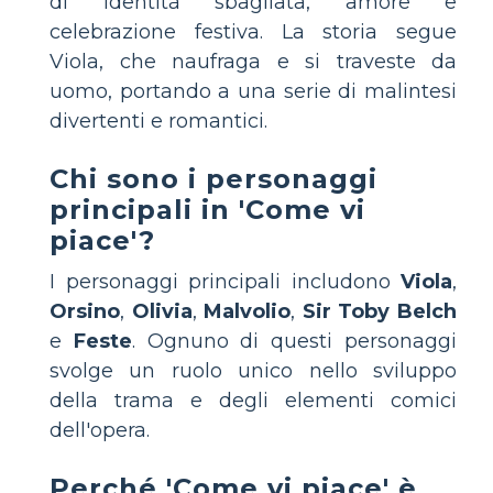
di identità sbagliata, amore e
celebrazione festiva. La storia segue
Viola, che naufraga e si traveste da
uomo, portando a una serie di malintesi
divertenti e romantici.
Chi sono i personaggi
principali in 'Come vi
piace'?
I personaggi principali includono
Viola
,
Orsino
,
Olivia
,
Malvolio
,
Sir Toby Belch
e
Feste
. Ognuno di questi personaggi
svolge un ruolo unico nello sviluppo
della trama e degli elementi comici
dell'opera.
Perché 'Come vi piace' è