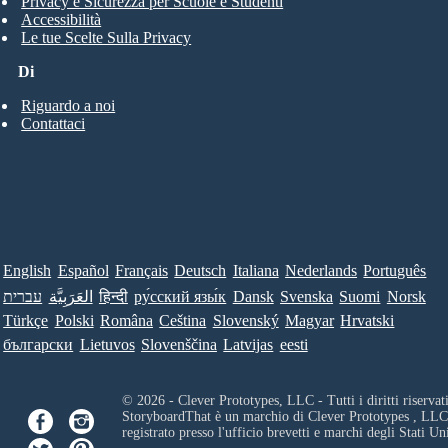
Privacy e Sicurezza per Scuole e Studenti
Accessibilità
Le tue Scelte Sulla Privacy
Di
Riguardo a noi
Contattaci
English
Español
Français
Deutsch
Italiana
Nederlands
Português
עברית
العَرَبِيَّة
हिन्दी
ру́сский язы́к
Dansk
Svenska
Suomi
Norsk
Türkçe
Polski
Româna
Ceština
Slovenský
Magyar
Hrvatski
български
Lietuvos
Slovenščina
Latvijas
eesti
© 2026 - Clever Prototypes, LLC - Tutti i diritti riservati
StoryboardThat è un marchio di
Clever Prototypes , LLC
registrato presso l'ufficio brevetti e marchi degli Stati Uni