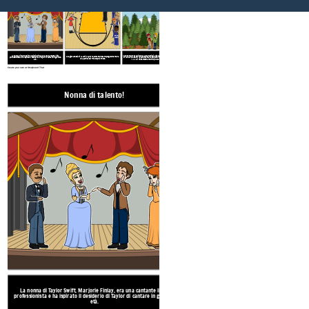
Sulla terra dei
liberi ... E la
casa dei
coraggiosi.
PHILA
PHILA
42
La nonna di Taylor Swift, Marjorie Finlay, era una cantante lirica
Quando Taylor era giovane, la sua famiglia viveva in una fattoria di alberi
Alla giovane età di 11 anni, Taylor ha cantato lo Star Spangled Banner a
professionista e ha ispirato il desiderio di Taylor di cantare in giovane
di Natale. Nel 2019, ha pubblicato una canzone intitolata
Christmas Tree
una partita dei Philadelphia 76ers.
età.
Farm
e il video mostra molti clip della sua infanzia.
Create your own at Storyboard That
Nonna di talento!
Banner Star Spangle
Sulla terra dei
liberi ... E la
casa dei
coraggiosi.
La nonna di Taylor Swift, Marjorie Finlay, era una cantante lirica
Alla giovane età di 11 anni, Taylor ha cantato lo S
professionista e ha ispirato il desiderio di Taylor di cantare in giovane
una partita dei Philadelphia 76er
età.