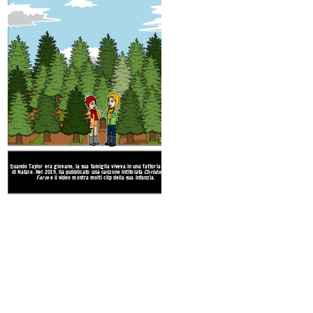
Quando Taylor era giovane, la sua famiglia viveva in una fattoria di alberi
di Natale. Nel 2019, ha pubblicato una canzone intitolata
Christmas Tree
Farm
e il video mostra molti clip della sua infanzia.