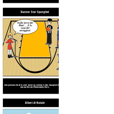
Create your own at Storyboard That
Banner Star Spangled
Alberi di Natale
Sulla terra dei
liberi ... E la
casa dei
coraggiosi.
PHILA
PHILA
42
Quando Taylor era giovane, la sua famiglia viveva in 
Alla giovane età di 11 anni, Taylor ha cantato lo Star Spangled Banner a
di Natale. Nel 2019, ha pubblicato una canzone inti
una partita dei Philadelphia 76ers.
Farm
e il video mostra molti clip della su
Alberi di Natale