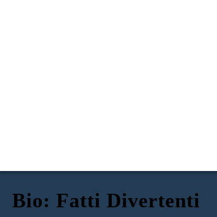
Bio: Fatti Divertenti
Nonna di talento!
Banner Star Spangled
Alberi di Natale