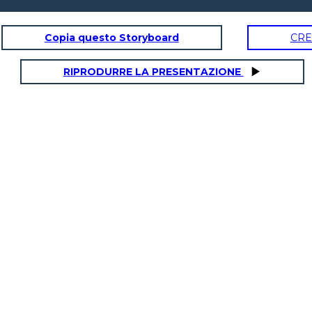
Copia questo Storyboard
CRE
RIPRODURRE LA PRESENTAZIONE
d
Alberi di Natale
PHILA
PHILA
42
Quando Taylor era giovane, la sua famiglia viveva in una fattoria di alberi
tar Spangled Banner a
di Natale. Nel 2019, ha pubblicato una canzone intitolata
Christmas Tree
s.
Farm
e il video mostra molti clip della sua infanzia.