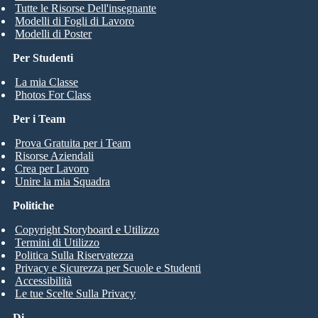
Tutte le Risorse Dell'insegnante
Modelli di Fogli di Lavoro
Modelli di Poster
Per Studenti
La mia Classe
Photos For Class
Per i Team
Prova Gratuita per i Team
Risorse Aziendali
Crea per Lavoro
Unire la mia Squadra
Politiche
Copyright Storyboard e Utilizzo
Termini di Utilizzo
Politica Sulla Riservatezza
Privacy e Sicurezza per Scuole e Studenti
Accessibilità
Le tue Scelte Sulla Privacy
Di