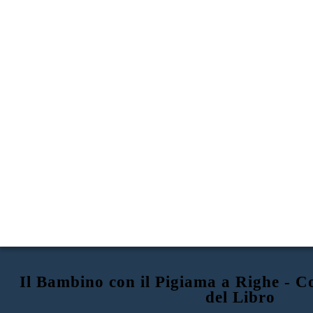
Il Bambino con il Pigiama a Righe - C
del Libro
INTRODUZIONE
IGNORANZA Bruno
CHE POSTO È QUESTO?
SICUREZZA / Mancanza di Esso
Luogo in cui BRUNO
LIBRO