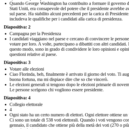
Quando George Washington ha contribuito a formare il governo d
Stati Uniti, era consapevole del potere che il presidente avrebbe a
sul paese. Ha stabilito alcuni precedenti per la carica di Presidente
includeva le qualifiche per i candidati alla carica di presidenza.
Diapositiva: 2
Campagna per la Presidenza
I candidati viaggiano nel paese e cercano di convincere le persone
votare per loro. A volte, partecipano a dibattiti con altri candidati. 
questo modo, sono in grado di condividere le loro opinioni e opin
questioni relative al paese.
Diapositiva: 3
Votare alle elezioni
Ciao Florinda, beh, finalmente è arrivato il giorno del voto. Ti au
buona fortuna, ma mi dispiace dire che so che vincerò.
Le elezioni generali si tengono dopo le elezioni primarie di novem
Le persone scelgono chi vogliono essere presidente.
Diapositiva: 4
Collegio elettorale
4
Ogni stato ha un certo numero di elettori. Ogni elettore ottiene un
Ci sono un totale di 538 voti elettorali. Quando i voti vengono con
gennaio, il candidato che ottiene più della metà dei voti (270 o più