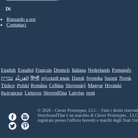
Di
Riguardo a noi
Contattaci
English
Español
Français
Deutsch
Italiana
Nederlands
Português
עברית
العَرَبِيَّة
हिन्दी
ру́сский язы́к
Dansk
Svenska
Suomi
Norsk
Türkçe
Polski
Româna
Ceština
Slovenský
Magyar
Hrvatski
български
Lietuvos
Slovenščina
Latvijas
eesti
© 2026 - Clever Prototypes, LLC - Tutti i diritti riservati
StoryboardThat è un marchio di
Clever Prototypes , LLC
registrato presso l'ufficio brevetti e marchi degli Stati Uni