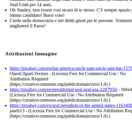
Stati Uniti per 14 anni.
Oh Stanley, non essere così sicuro di te stesso. C'è sempre spazio
ottimo candidato! Buon voto!
Credo nella democrazia e nei diritti giusti per le persone. Votatemi
migliorerò il Paese!
Attribuzioni Immagine
https://pixabay.com/en/hat-america-uncle-sam-uncle-sam-hat-157
OpenClipart-Vectors - (Licenza Free for Commercial Use / No
Attribution Required
(https://creativecommons.org/publicdomain/zero/1.0) )
https://pixabay.com/en/presidential-seal-seal-usa-2287956/
- b0red
(Licenza Free for Commercial Use / No Attribution Required
(https://creativecommons.org/publicdomain/zero/1.0) )
https://pixabay.com/en/seal-president-of-the-united-states-1163400
janeb13 - (Licenza Free for Commercial Use / No Attribution Re
(https://creativecommons.org/publicdomain/zero/1.0) )