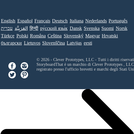
English
Español
Français
Deutsch
Italiana
Nederlands
Português
עברית
العَرَبِيَّة
हिन्दी
ру́сский язы́к
Dansk
Svenska
Suomi
Norsk
Türkçe
Polski
Româna
Ceština
Slovenský
Magyar
Hrvatski
български
Lietuvos
Slovenščina
Latvijas
eesti
© 2026 - Clever Prototypes, LLC - Tutti i diritti riservati
StoryboardThat è un marchio di
Clever Prototypes , LLC
registrato presso l'ufficio brevetti e marchi degli Stati Uni