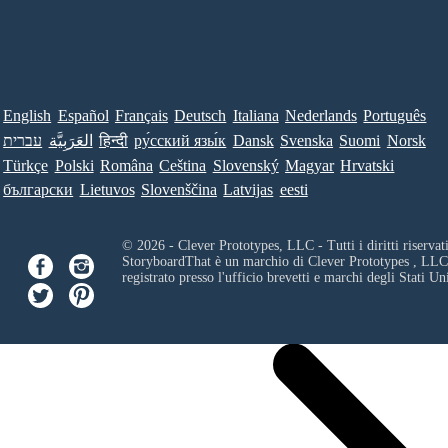
English
Español
Français
Deutsch
Italiana
Nederlands
Português
עברית
العَرَبِيَّة
हिन्दी
ру́сский язы́к
Dansk
Svenska
Suomi
Norsk
Türkçe
Polski
Româna
Ceština
Slovenský
Magyar
Hrvatski
български
Lietuvos
Slovenščina
Latvijas
eesti
© 2026 - Clever Prototypes, LLC - Tutti i diritti riservati
StoryboardThat è un marchio di
Clever Prototypes , LLC
registrato presso l'ufficio brevetti e marchi degli Stati Uni