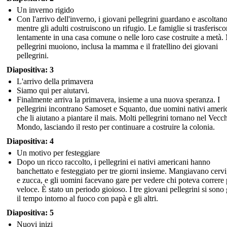
Un inverno rigido
Con l'arrivo dell'inverno, i giovani pellegrini guardano e ascoltan
mentre gli adulti costruiscono un rifugio. Le famiglie si trasferisc
lentamente in una casa comune o nelle loro case costruite a metà. 
pellegrini muoiono, inclusa la mamma e il fratellino dei giovani
pellegrini.
Diapositiva: 3
L'arrivo della primavera
Siamo qui per aiutarvi.
Finalmente arriva la primavera, insieme a una nuova speranza. I
pellegrini incontrano Samoset e Squanto, due uomini nativi ameri
che li aiutano a piantare il mais. Molti pellegrini tornano nel Vecc
Mondo, lasciando il resto per continuare a costruire la colonia.
Diapositiva: 4
Un motivo per festeggiare
Dopo un ricco raccolto, i pellegrini ei nativi americani hanno
banchettato e festeggiato per tre giorni insieme. Mangiavano cervi,
e zucca, e gli uomini facevano gare per vedere chi poteva correre 
veloce. È stato un periodo gioioso. I tre giovani pellegrini si sono
il tempo intorno al fuoco con papà e gli altri.
Diapositiva: 5
Nuovi inizi