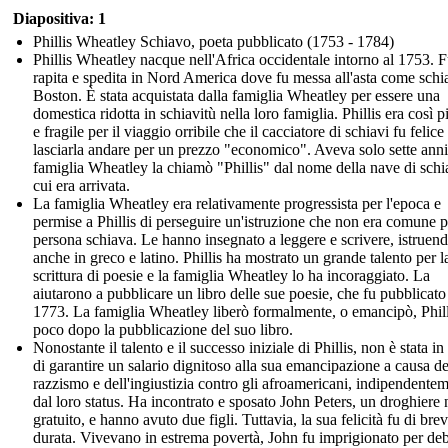
Diapositiva: 1
Phillis Wheatley Schiavo, poeta pubblicato (1753 - 1784)
Phillis Wheatley nacque nell'Africa occidentale intorno al 1753. 
rapita e spedita in Nord America dove fu messa all'asta come schi
Boston. È stata acquistata dalla famiglia Wheatley per essere una
domestica ridotta in schiavitù nella loro famiglia. Phillis era così p
e fragile per il viaggio orribile che il cacciatore di schiavi fu felice
lasciarla andare per un prezzo "economico". Aveva solo sette anni
famiglia Wheatley la chiamò "Phillis" dal nome della nave di schi
cui era arrivata.
La famiglia Wheatley era relativamente progressista per l'epoca e
permise a Phillis di perseguire un'istruzione che non era comune 
persona schiava. Le hanno insegnato a leggere e scrivere, istruen
anche in greco e latino. Phillis ha mostrato un grande talento per l
scrittura di poesie e la famiglia Wheatley lo ha incoraggiato. La
aiutarono a pubblicare un libro delle sue poesie, che fu pubblicato
1773. La famiglia Wheatley liberò formalmente, o emancipò, Phill
poco dopo la pubblicazione del suo libro.
Nonostante il talento e il successo iniziale di Phillis, non è stata i
di garantire un salario dignitoso alla sua emancipazione a causa de
razzismo e dell'ingiustizia contro gli afroamericani, indipendente
dal loro status. Ha incontrato e sposato John Peters, un droghiere 
gratuito, e hanno avuto due figli. Tuttavia, la sua felicità fu di bre
durata. Vivevano in estrema povertà, John fu imprigionato per deb