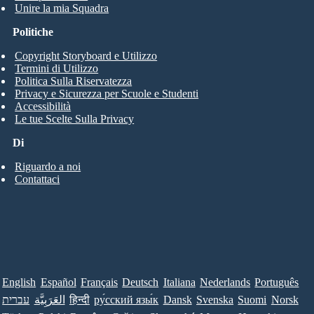
Unire la mia Squadra
Politiche
Copyright Storyboard e Utilizzo
Termini di Utilizzo
Politica Sulla Riservatezza
Privacy e Sicurezza per Scuole e Studenti
Accessibilità
Le tue Scelte Sulla Privacy
Di
Riguardo a noi
Contattaci
English
Español
Français
Deutsch
Italiana
Nederlands
Português
עברית
العَرَبِيَّة
हिन्दी
ру́сский язы́к
Dansk
Svenska
Suomi
Norsk