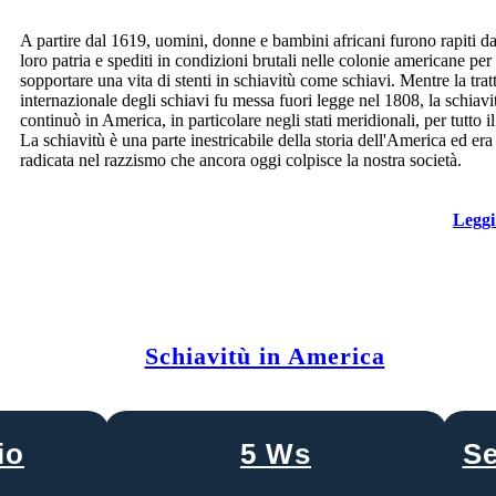
A partire dal 1619, uomini, donne e bambini africani furono rapiti da
loro patria e spediti in condizioni brutali nelle colonie americane per
sopportare una vita di stenti in schiavitù come schiavi. Mentre la trat
internazionale degli schiavi fu messa fuori legge nel 1808, la schiavi
continuò in America, in particolare negli stati meridionali, per tutto i
La schiavitù è una parte inestricabile della storia dell'America ed era
radicata nel razzismo che ancora oggi colpisce la nostra società.
Leggi
Schiavitù in America
io
5 Ws
Se