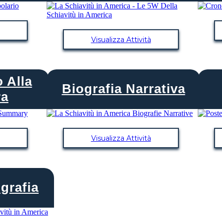
Visualizza Attività
 Alla
Biografia Narrativa
ra
Visualizza Attività
grafia