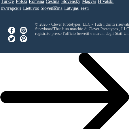
Türkçe
Polski
Româna
Ceština
Slovenský
Magyar
Hrvatski
български
Lietuvos
Slovenščina
Latvijas
eesti
© 2026 - Clever Prototypes, LLC - Tutti i diritti riservati
StoryboardThat è un marchio di
Clever Prototypes , LLC
registrato presso l'ufficio brevetti e marchi degli Stati Uni