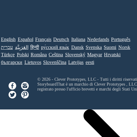
English
Español
Français
Deutsch
Italiana
Nederlands
Português
עברית
العَرَبِيَّة
हिन्दी
ру́сский язы́к
Dansk
Svenska
Suomi
Norsk
Türkçe
Polski
Româna
Ceština
Slovenský
Magyar
Hrvatski
български
Lietuvos
Slovenščina
Latvijas
eesti
© 2026 - Clever Prototypes, LLC - Tutti i diritti riservati
StoryboardThat è un marchio di
Clever Prototypes , LLC
registrato presso l'ufficio brevetti e marchi degli Stati Uni