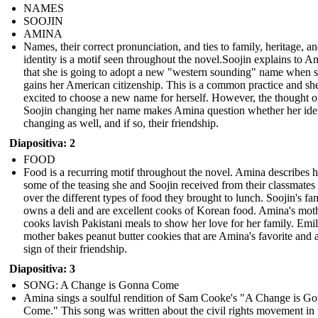
NAMES
SOOJIN
AMINA
Names, their correct pronunciation, and ties to family, heritage, a
identity is a motif seen throughout the novel.Soojin explains to A
that she is going to adopt a new "western sounding" name when 
gains her American citizenship. This is a common practice and she
excited to choose a new name for herself. However, the thought o
Soojin changing her name makes Amina question whether her iden
changing as well, and if so, their friendship.
Diapositiva: 2
FOOD
Food is a recurring motif throughout the novel. Amina describes
some of the teasing she and Soojin received from their classmates
over the different types of food they brought to lunch. Soojin's fa
owns a deli and are excellent cooks of Korean food. Amina's mot
cooks lavish Pakistani meals to show her love for her family. Emil
mother bakes peanut butter cookies that are Amina's favorite and a
sign of their friendship.
Diapositiva: 3
SONG: A Change is Gonna Come
Amina sings a soulful rendition of Sam Cooke's "A Change is G
Come." This song was written about the civil rights movement in 