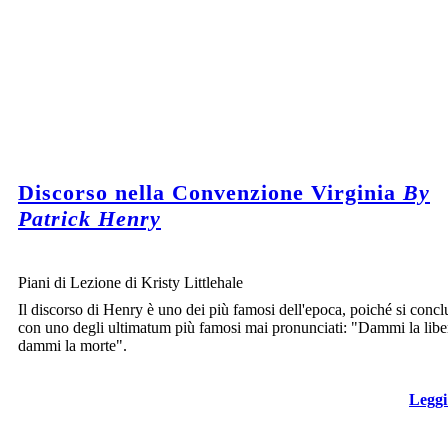
Create your own at Storyboard That
Image Attributions:
Chain (https://www.flickr.com/photos/ellasdad/457521627/) - Ella's Dad - License: Attribution (http://creativecommons.or
Discorso nella Convenzione Virginia
By
Patrick Henry
Piani di Lezione di Kristy Littlehale
Il discorso di Henry è uno dei più famosi dell'epoca, poiché si conc
con uno degli ultimatum più famosi mai pronunciati: "Dammi la libe
dammi la morte".
Leggi