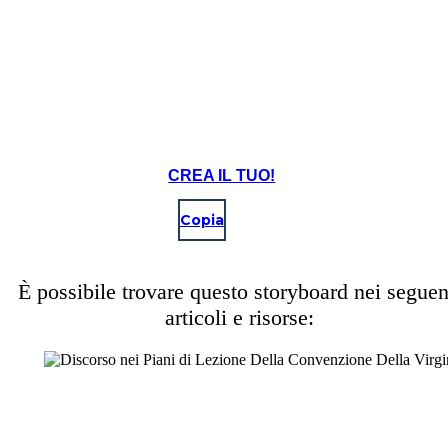
Alla Scelta Della Libertà o Della Schiavitù
CREA IL TUO!
Copia
È possibile trovare questo storyboard nei seguen
articoli e risorse:
H
s
d