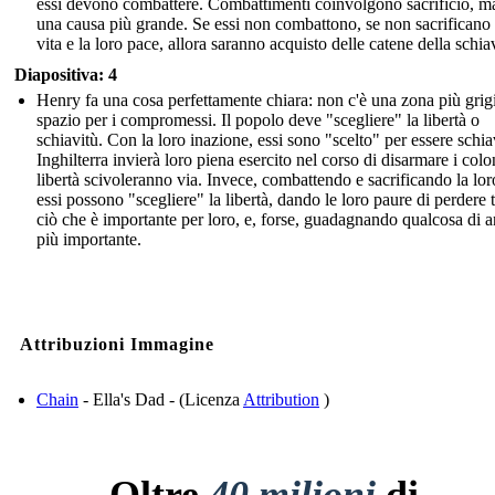
essi devono combattere. Combattimenti coinvolgono sacrificio, m
una causa più grande. Se essi non combattono, se non sacrificano 
vita e la loro pace, allora saranno acquisto delle catene della schia
Diapositiva: 4
Henry fa una cosa perfettamente chiara: non c'è una zona più grig
spazio per i compromessi. Il popolo deve "scegliere" la libertà o
schiavitù. Con la loro inazione, essi sono "scelto" per essere schia
Inghilterra invierà loro piena esercito nel corso di disarmare i colon
libertà scivoleranno via. Invece, combattendo e sacrificando la loro
essi possono "scegliere" la libertà, dando le loro paure di perdere t
ciò che è importante per loro, e, forse, guadagnando qualcosa di 
più importante.
Attribuzioni Immagine
Chain
- Ella's Dad - (Licenza
Attribution
)
Oltre
40 milioni
di