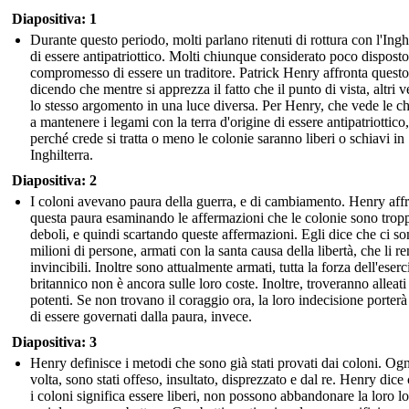
Diapositiva: 1
Durante questo periodo, molti parlano ritenuti di rottura con l'Inghi
di essere antipatriottico. Molti chiunque considerato poco disposto
compromesso di essere un traditore. Patrick Henry affronta questo
dicendo che mentre si apprezza il fatto che il punto di vista, altri 
lo stesso argomento in una luce diversa. Per Henry, che vede le c
a mantenere i legami con la terra d'origine di essere antipatriottico,
perché crede si tratta o meno le colonie saranno liberi o schiavi in ​​
Inghilterra.
Diapositiva: 2
I coloni avevano paura della guerra, e di cambiamento. Henry aff
questa paura esaminando le affermazioni che le colonie sono trop
deboli, e quindi scartando queste affermazioni. Egli dice che ci so
milioni di persone, armati con la santa causa della libertà, che li r
invincibili. Inoltre sono attualmente armati, tutta la forza dell'eserc
britannico non è ancora sulle loro coste. Inoltre, troveranno alleati
potenti. Se non trovano il coraggio ora, la loro indecisione porterà
di essere governati dalla paura, invece.
Diapositiva: 3
Henry definisce i metodi che sono già stati provati dai coloni. Ogn
volta, sono stati offeso, insultato, disprezzato e dal re. Henry dice
i coloni significa essere liberi, non possono abbandonare la loro lo