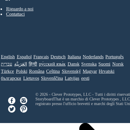
Riguardo a noi
Contattaci
English
Español
Français
Deutsch
Italiana
Nederlands
Português
עברית
العَرَبِيَّة
हिन्दी
ру́сский язы́к
Dansk
Svenska
Suomi
Norsk
Türkçe
Polski
Româna
Ceština
Slovenský
Magyar
Hrvatski
български
Lietuvos
Slovenščina
Latvijas
eesti
© 2026 - Clever Prototypes, LLC - Tutti i diritti riservati
StoryboardThat è un marchio di
Clever Prototypes , LLC
registrato presso l'ufficio brevetti e marchi degli Stati Uni