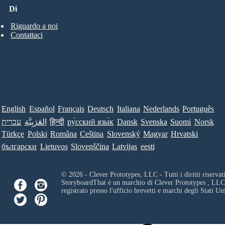
Di
Riguardo a noi
Contattaci
English
Español
Français
Deutsch
Italiana
Nederlands
Português
עברית
العَرَبِيَّة
हिन्दी
ру́сский язы́к
Dansk
Svenska
Suomi
Norsk
Türkçe
Polski
Româna
Ceština
Slovenský
Magyar
Hrvatski
български
Lietuvos
Slovenščina
Latvijas
eesti
© 2026 - Clever Prototypes, LLC - Tutti i diritti riservati
StoryboardThat è un marchio di
Clever Prototypes , LLC
registrato presso l'ufficio brevetti e marchi degli Stati Uni