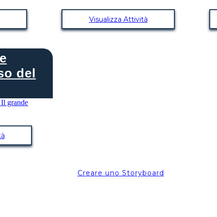
Visualizza Attività
de
o del
tà
Creare uno Storyboard