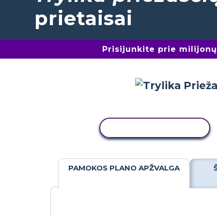
prietaisai
Prisijunkite prie milijo
KOPIJUOTI VEIKLĄ
PAMOKOS PLANO APŽVALGA