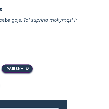
s
 pabaigoje.
Tai stiprina mokymąsi ir
PAIEŠKA