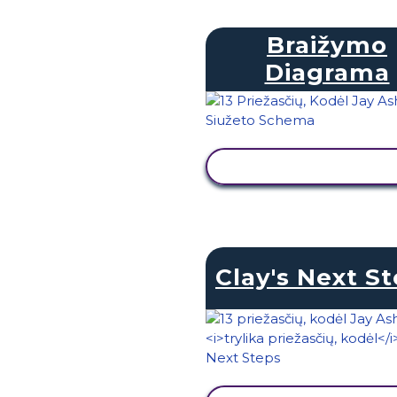
Braižymo
Diagrama
PERŽIŪRĖTI VEIKL
Clay's Next S