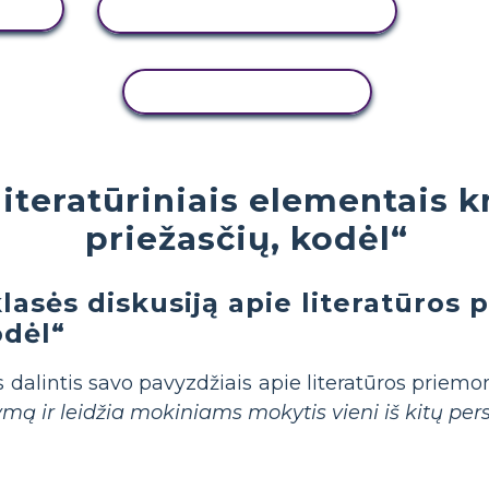
Ą
PERŽIŪRĖTI VEIKLĄ
KOPIJUOTI VEIKLĄ
 literatūriniais elementais 
priežasčių, kodėl“
lasės diskusiją apie literatūros 
odėl“
dalintis savo pavyzdžiais apie literatūros priemon
ymą ir leidžia mokiniams mokytis vieni iš kitų per