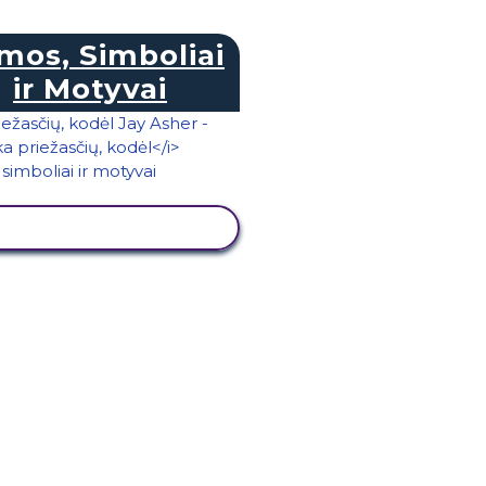
mos, Simboliai
ir Motyvai
PERŽIŪRĖTI VEIKLĄ