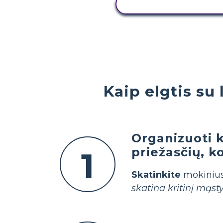
PERŽIŪRĖTI VEIKL
Kaip elgtis su
Organizuoti k
priežasčių, k
1
Skatinkite
mokinius 
skatina kritinį mąst