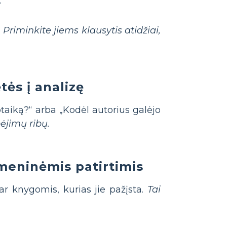
i
.
Priminkite jiems klausytis atidžiai,
ės į analizę
otaiką?“ arba „Kodėl autorius galėjo
ėjimų ribų.
meninėmis patirtimis
r knygomis, kurias jie pažįsta.
Tai