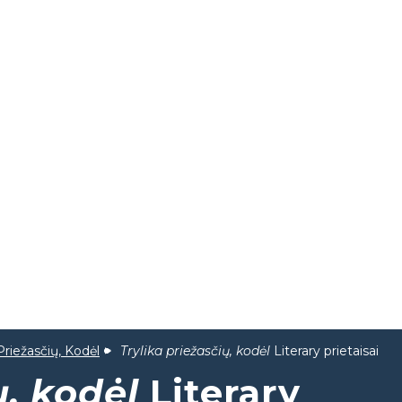
 Priežasčių, Kodėl
Trylika priežasčių, kodėl
Literary prietaisai
ų, kodėl
Literary