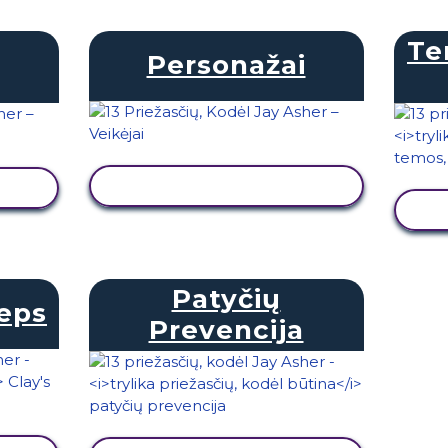
Te
Personažai
PERŽIŪRĖTI VEIKLĄ
Ą
Patyčių
teps
Prevencija