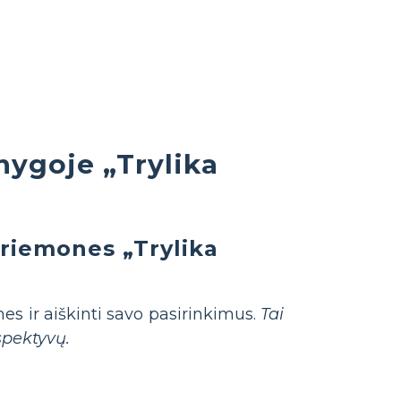
knygoje „Trylika
priemones „Trylika
es ir aiškinti savo pasirinkimus.
Tai
spektyvų.