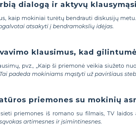
rbią dialogą ir aktyvų klausymąs
us, kaip mokiniai turėtų bendrauti diskusijų metu
apgalvotai atsakyti į bendramokslių idėjas.
vavimo klausimus, kad gilintumėt
ausimų, pvz., „Kaip ši priemonė veikia siužeto nu
Tai padeda mokiniams mąstyti už paviršiaus steb
eratūros priemones su mokinių as
ieti priemones iš romano su filmais, TV laidos a
sąvokas artimesnes ir įsimintinesnes.