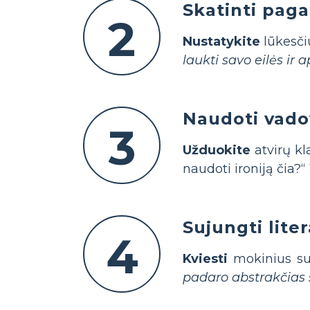
Skatinti paga
2
Nustatykite
lūkesči
laukti savo eilės ir 
Naudoti vado
3
Užduokite
atvirų kl
naudoti ironiją čia?“
Sujungti lit
4
Kviesti
mokinius sus
padaro abstrakčias 