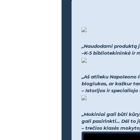
„Naudodami produktą jie
–K-5 bibliotekininkė i
„Aš atlieku Napoleono l
blogiukas, ar kažkur tar
– Istorijos ir speciali
„Mokiniai gali būti kūr
gali pasirinkti... Dėl t
– trečios klasės mokyto