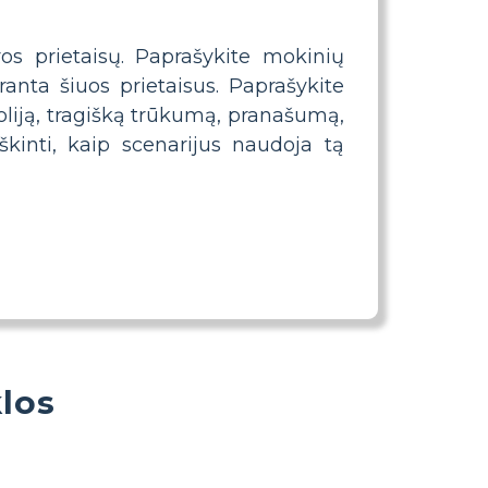
s prietaisų. Paprašykite mokinių
nta šiuos prietaisus. Paprašykite
oliją, tragišką trūkumą, pranašumą,
škinti, kaip scenarijus naudoja tą
los