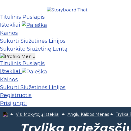
Titulinis Puslapis
Ištekliai
Kainos
Sukurti Siužetinės Linijos
Sukurkite Siužetinę Lentą
Titulinis Puslapis
Ištekliai
Kainos
Sukurti Siužetinės Linijos
Registruotis
Prisijungti
Visi Mokytojų Ištekliai
Anglų Kalbos Menas
Trylika
Trylika priežasči