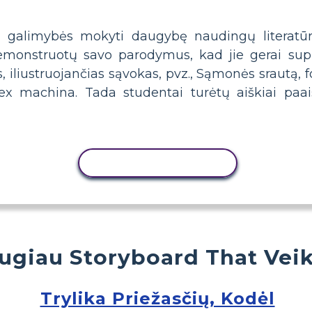
 galimybės mokyti daugybę naudingų literatūro
monstruotų savo parodymus, kad jie gerai supra
iliustruojančias sąvokas, pvz., Sąmonės srautą, f
ex machina. Tada studentai turėtų aiškiai paai
KOPIJUOTI VEIKLĄ
ugiau Storyboard That Veik
Trylika Priežasčių, Kodėl