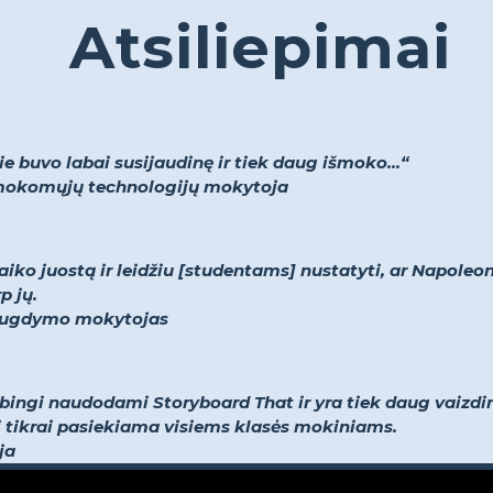
Atsiliepimai
 buvo labai susijaudinę ir tiek daug išmoko...“
r mokomųjų technologijų mokytoja
aiko juostą ir leidžiu [studentams] nustatyti, ar Napoleo
p jų.
ojo ugdymo mokytojas
ybingi naudodami Storyboard That ir yra tiek daug vaizdini
o ji tikrai pasiekiama visiems klasės mokiniams.
ja