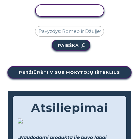
KOPIJUOTI VEIKLĄ
PAIEŠKA
PERŽIŪRĖTI VISUS MOKYTOJŲ IŠTEKLIUS
Atsiliepimai
„Naudodami produktą jie buvo labai