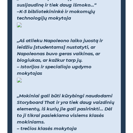
susijaudinę ir tiek daug išmoko...“
–K-5 bibliotekininkė ir mokomųjų
technologijų mokytoja
„Aš atlieku Napoleono laiko juostą ir
leidžiu [studentams] nustatyti, ar
Napoleonas buvo geras vaikinas, ar
blogiukas, ar kažkur tarp jų.
– Istorijos ir specialiojo ugdymo
mokytojas
„Mokiniai gali būti kūrybingi naudodami
Storyboard That ir yra tiek daug vaizdinių
elementų, iš kurių jie gali pasirinkti... Dėl
to ji tikrai pasiekiama visiems klasės
mokiniams.
– trečios klasės mokytoja