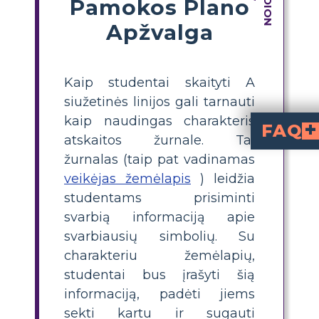
Pamokos Plano
Apžvalga
Kaip studentai skaityti A
siužetinės linijos gali tarnauti
kaip naudingas charakteris
FAQ
atskaitos žurnale. Tai
Kas yra „The Raft“ p
už „The Raft“ yra vaizdinė priemonė, padedan
fizines ypa
, todėl lengviau suprasti veikėjų raidą ir įsiminti siužeto detales.
Kaip sukurti personažų žemė
Norėdami sukurti personažų žemė
teksto įrodymų
. Galite naudoti pateiktą šabloną, jį pritaikyt
Kokie yra pavyzdiniai per
„upės žiur
. Jis turi pilką arba baltą plauką ir išsi
Ar galiu redaguoti ir pritaikyti personažų žemėlapio šabloną skirtingiems mokyklos ly
personažų žemėlapio šabloną, kad jis atitiktų jūsų
Koks geriausias 
spausdinti personažų žem
kaip darbus ir leisti mokiniams juos užpildyti 
žurnalas (taip pat vadinamas
veikėjas žemėlapis
) leidžia
studentams prisiminti
svarbią informaciją apie
svarbiausių simbolių. Su
charakteriu žemėlapių,
studentai bus įrašyti šią
informaciją, padėti jiems
sekti kartu ir sugauti