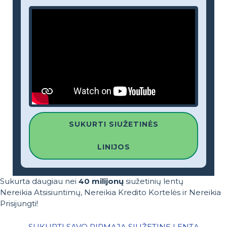
SUKURTI SIUŽETINĖS
LINIJOS
Sukurta daugiau nei
40 milijonų
siužetinių lentų
Nereikia Atsisiuntimų, Nereikia Kredito Kortelės ir Nereikia
Prisijungti!
SUKURTI SAVO PIRMĄJĄ SIUŽETINĘ LENTĄ