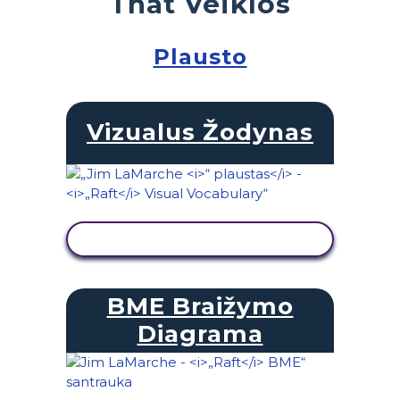
That Veiklos
Plausto
Vizualus Žodynas
PERŽIŪRĖTI VEIKLĄ
BME Braižymo
Diagrama