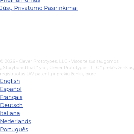
Prieinamumas
Jūsų Privatumo Pasirinkimai
© 2026 - Clever Prototypes, LLC - Visos teisės saugomos.
„ StoryboardThat “ yra „
Clever Prototypes , LLC
“ prekės ženklas,
registruotas JAV patentų ir prekių ženklų biure.
English
Español
Français
Deutsch
Italiana
Nederlands
Português