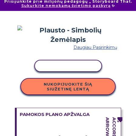
Prisijunkite prie milijonų pedagogų „ Storyboard That.
Sukurkite nemokamą švietimo paskyrą
✨
Daugiau Pasirinkimų
KOPIJUOTI VEIKLĄ
NUKOPIJUOKITE ŠIĄ
SIUŽETINĘ LENTĄ
PAMOKOS PLANO APŽVALGA