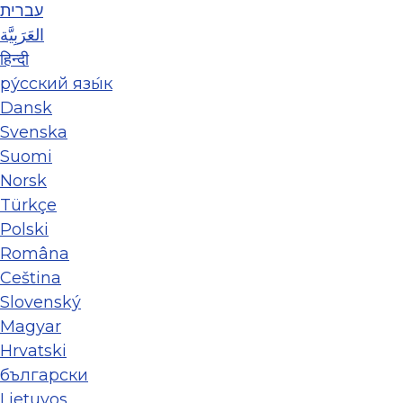
עברית
العَرَبِيَّة
हिन्दी
ру́сский язы́к
Dansk
Svenska
Suomi
Norsk
Türkçe
Polski
Româna
Ceština
Slovenský
Magyar
Hrvatski
български
Lietuvos