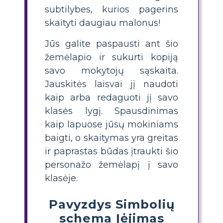
subtilybes, kurios pagerins
skaityti daugiau malonus!
Jūs galite paspausti ant šio
žemėlapio ir sukurti kopiją
savo mokytojų sąskaita.
Jauskitės laisvai jį naudoti
kaip arba redaguoti jį savo
klasės lygį. Spausdinimas
kaip lapuose jūsų mokiniams
baigti, o skaitymas yra greitas
ir paprastas būdas įtraukti šio
personažo žemėlapį į savo
klasėje.
Pavyzdys Simbolių
schema Įėjimas