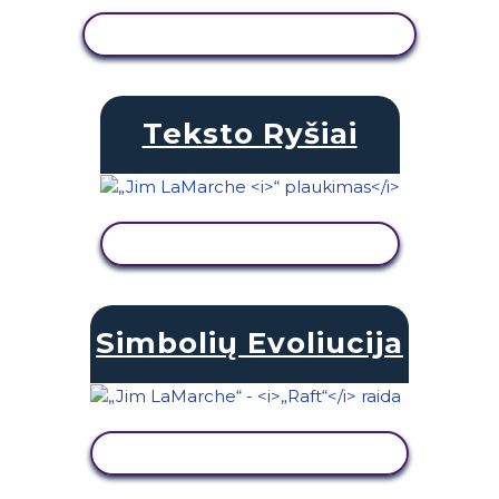
PERŽIŪRĖTI VEIKLĄ
Teksto Ryšiai
PERŽIŪRĖTI VEIKLĄ
Simbolių Evoliucija
PERŽIŪRĖTI VEIKLĄ