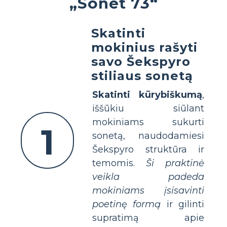
„Sonet 73“
Skatinti
mokinius rašyti
savo Šekspyro
stiliaus sonetą
Skatinti kūrybiškumą
,
iššūkiu siūlant
mokiniams sukurti
1
sonetą, naudodamiesi
Šekspyro struktūra ir
temomis.
Ši praktinė
veikla padeda
mokiniams įsisavinti
poetinę formą
ir gilinti
supratimą apie