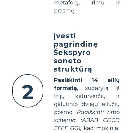
metaforą, rimu ir
prasmę.
Įvesti
pagrindinę
Šekspyro
soneto
struktūrą
Paaiškinti 14 eilių
2
formatą
, sudarytą iš
trijų keturvėrčių ir
galutinio dviejų eilučių
posmo.
Paaiškinti rimo
schemą (ABAB CDCD
EFEF GG)
, kad mokiniai