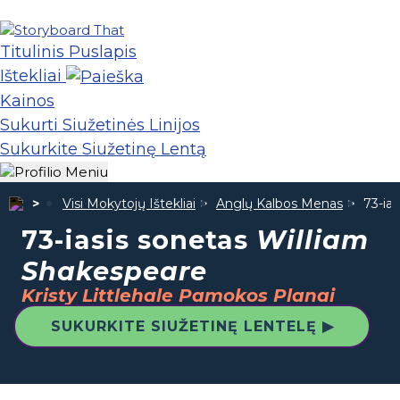
Titulinis Puslapis
Ištekliai
Kainos
Sukurti Siužetinės Linijos
Sukurkite Siužetinę Lentą
Visi Mokytojų Ištekliai
Anglų Kalbos Menas
73-ia
73-iasis sonetas
William
Shakespeare
Kristy Littlehale Pamokos Planai
SUKURKITE SIUŽETINĘ LENTELĘ ▶