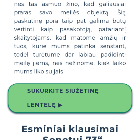
nes tas asmuo žino, kad galiausiai
praras savo meilės objektą. Šią
paskutinę porą taip pat galima būtų
vertinti kaip pasakotoją, patariantį
skaitytojams, kad matome amžių ir
tuos, kurie mums patinka senstant,
todėl turėtume dar labiau padidinti
meilę jiems, nes nežinome, kiek laiko
mums liko su jais .
SUKURKITE SIUŽETINĘ
LENTELĘ ▶
Esminiai klausimai
„Sonetui 73“