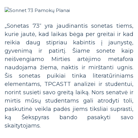
„Sonetas 73“ yra jaudinantis sonetas tiems,
kurie jautė, kad laikas bėga per greitai ir kad
reikia daug stipriau kabintis į jaunystę,
gyvenimą ir patirtį. Šiame sonete kaip
neišvengiamo Mirties artėjimo metafora
naudojama žiema, naktis ir mirštanti ugnis.
Šis sonetas puikiai tinka literatūriniams
elementams, TPCASTT analizei ir studentui,
norint susieti savo greitą laiką. Nors senatvė ir
mirtis mūsų studentams gali atrodyti toli,
paskutinė veikla padės jiems tiksliai suprasti,
ką Šekspyras bando pasakyti savo
skaitytojams.