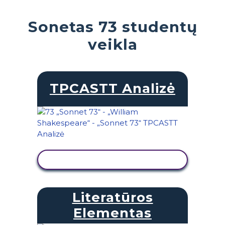
Sonetas 73 studentų
veikla
TPCASTT Analizė
PERŽIŪRĖTI VEIKLĄ
Literatūros
Elementas