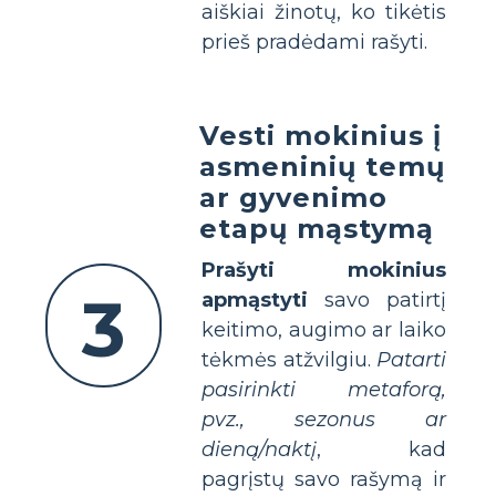
aiškiai žinotų, ko tikėtis
prieš pradėdami rašyti.
Vesti mokinius į
asmeninių temų
ar gyvenimo
etapų mąstymą
Prašyti mokinius
3
apmąstyti
savo patirtį
keitimo, augimo ar laiko
tėkmės atžvilgiu.
Patarti
pasirinkti metaforą,
pvz., sezonus ar
dieną/naktį
, kad
pagrįstų savo rašymą ir