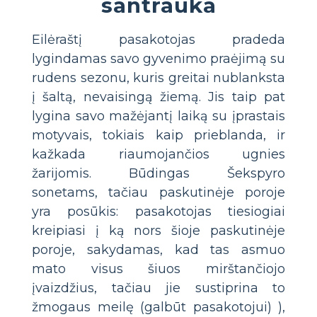
santrauka
Eilėraštį pasakotojas pradeda
lygindamas savo gyvenimo praėjimą su
rudens sezonu, kuris greitai nublanksta
į šaltą, nevaisingą žiemą. Jis taip pat
lygina savo mažėjantį laiką su įprastais
motyvais, tokiais kaip prieblanda, ir
kažkada riaumojančios ugnies
žarijomis. Būdingas Šekspyro
sonetams, tačiau paskutinėje poroje
yra posūkis: pasakotojas tiesiogiai
kreipiasi į ką nors šioje paskutinėje
poroje, sakydamas, kad tas asmuo
mato visus šiuos mirštančiojo
įvaizdžius, tačiau jie sustiprina to
žmogaus meilę (galbūt pasakotojui) ),