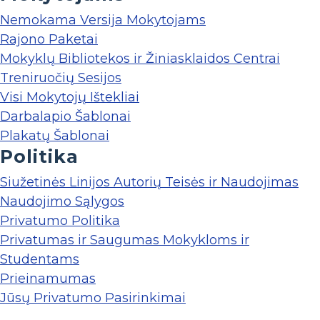
Nemokama Versija Mokytojams
Rajono Paketai
Mokyklų Bibliotekos ir Žiniasklaidos Centrai
Treniruočių Sesijos
Visi Mokytojų Ištekliai
Darbalapio Šablonai
Plakatų Šablonai
Politika
Siužetinės Linijos Autorių Teisės ir Naudojimas
Naudojimo Sąlygos
Privatumo Politika
Privatumas ir Saugumas Mokykloms ir
Studentams
Prieinamumas
Jūsų Privatumo Pasirinkimai