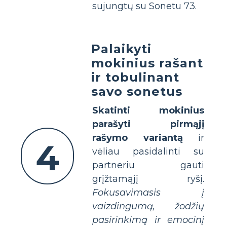
sujungtų su Sonetu 73.
Palaikyti
mokinius rašant
ir tobulinant
savo sonetus
Skatinti mokinius
parašyti pirmąjį
rašymo variantą
ir
4
vėliau pasidalinti su
partneriu gauti
grįžtamąjį ryšį.
Fokusavimasis į
vaizdingumą, žodžių
pasirinkimą ir emocinį