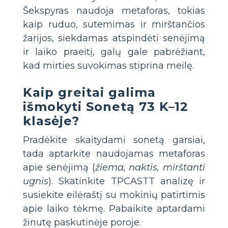
Šekspyras naudoja metaforas, tokias
kaip ruduo, sutemimas ir mirštančios
žarijos, siekdamas atspindėti senėjimą
ir laiko praeitį, galų gale pabrėžiant,
kad mirties suvokimas stiprina meilę.
Kaip greitai galima
išmokyti Sonetą 73 K–12
klasėje?
Pradėkite skaitydami sonetą garsiai,
tada aptarkite naudojamas metaforas
apie senėjimą (
žiema, naktis, mirštanti
ugnis
). Skatinkite TPCASTT analizę ir
susiekite eilėraštį su mokinių patirtimis
apie laiko tėkmę. Pabaikite aptardami
žinutę paskutinėje poroje.