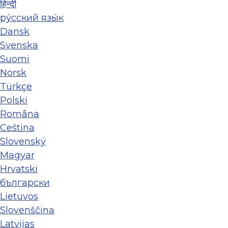
हिन्दी
ру́сский язы́к
Dansk
Svenska
Suomi
Norsk
Türkçe
Polski
Româna
Ceština
Slovenský
Magyar
Hrvatski
български
Lietuvos
Slovenščina
Latvijas