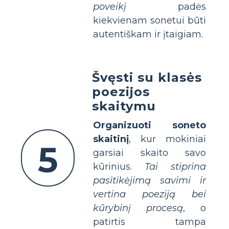
poveikį
padės
kiekvienam sonetui būti
autentiškam ir įtaigiam.
Švęsti su klasės
poezijos
skaitymu
Organizuoti soneto
skaitinį
, kur mokiniai
5
garsiai skaito savo
kūrinius.
Tai stiprina
pasitikėjimą savimi ir
vertina poeziją bei
kūrybinį procesą
, o
patirtis tampa