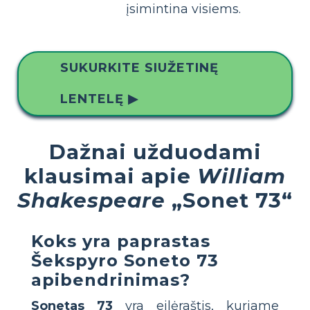
įsimintina visiems.
SUKURKITE SIUŽETINĘ
LENTELĘ ▶
Dažnai užduodami
klausimai apie
William
Shakespeare
„Sonet 73“
Koks yra paprastas
Šekspyro Soneto 73
apibendrinimas?
Sonetas 73
yra eilėraštis, kuriame