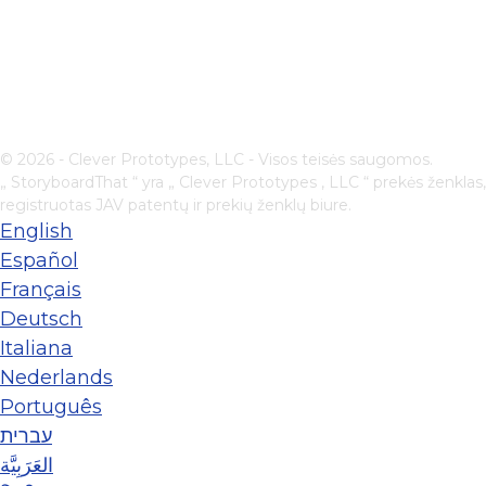
© 2026 - Clever Prototypes, LLC - Visos teisės saugomos.
„ StoryboardThat “ yra „
Clever Prototypes , LLC
“ prekės ženklas,
registruotas JAV patentų ir prekių ženklų biure.
English
Español
Français
Deutsch
Italiana
Nederlands
Português
עברית
العَرَبِيَّة