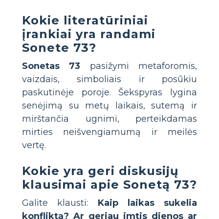
Kokie literatūriniai
įrankiai yra randami
Sonete 73?
Sonetas 73
pasižymi metaforomis,
vaizdais, simboliais ir posūkiu
paskutinėje poroje. Šekspyras lygina
senėjimą su metų laikais, sutemą ir
mirštančia ugnimi, perteikdamas
mirties neišvengiamumą ir meilės
vertę.
Kokie yra geri diskusijų
klausimai apie Sonetą 73?
Galite klausti:
Kaip laikas sukelia
konfliktą?
Ar geriau imtis dienos ar