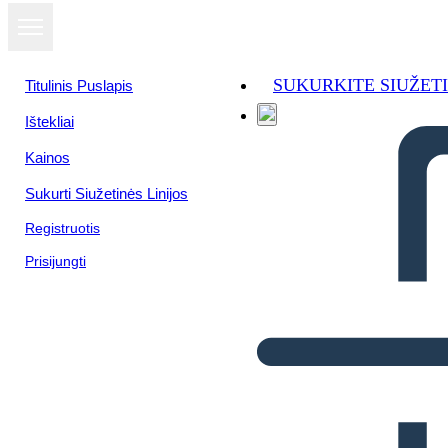
SUKURKITE SIUŽET
Titulinis Puslapis
Ištekliai
Kainos
Sukurti Siužetinės Linijos
Registruotis
Prisijungti