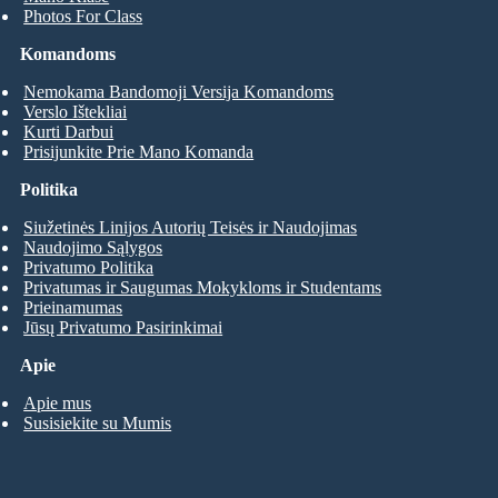
Photos For Class
Komandoms
Nemokama Bandomoji Versija Komandoms
Verslo Ištekliai
Kurti Darbui
Prisijunkite Prie Mano Komanda
Politika
Siužetinės Linijos Autorių Teisės ir Naudojimas
Naudojimo Sąlygos
Privatumo Politika
Privatumas ir Saugumas Mokykloms ir Studentams
Prieinamumas
Jūsų Privatumo Pasirinkimai
Apie
Apie mus
Susisiekite su Mumis