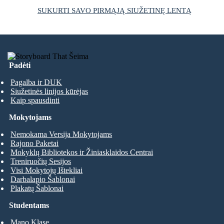
SUKURTI SAVO PIRMĄJĄ SIUŽETINĘ LENTĄ
Padėti
Pagalba ir DUK
Siužetinės linijos kūrėjas
Kaip spausdinti
Mokytojams
Nemokama Versija Mokytojams
Rajono Paketai
Mokyklų Bibliotekos ir Žiniasklaidos Centrai
Treniruočių Sesijos
Visi Mokytojų Ištekliai
Darbalapio Šablonai
Plakatų Šablonai
Studentams
Mano Klase