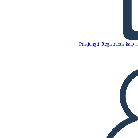
Plausto Santrauka
Nukopijuokite šią siužetinę
Prisijungti
Registruotis kaip 
lentą
SUKURTI SIUŽETINĘ LENTĄ
Nukopijuokite šią siužetinę
lentą
SUKURTI SIUŽETINĘ LENTĄ
PALEISTI SKAIDRIŲ DEMONSTRACIJĄ
SKAITYK MAN