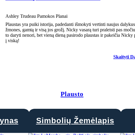
Ashley Trudeau Pamokos Planai
Plaustas yra puiki istorija, padedanti išmokyti vertinti naujus dalykus
žmones, gamtą ir visą jos grožį. Nicky vasarą turi praleisti pas močiu
to daryti nenori, bet vieną dieną pasirodo plaustas ir pakeičia Nicky 
į viską!
Skaityti D
Plausto
dynas
Simbolių Žemėlapis