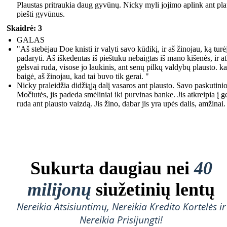
Plaustas pritraukia daug gyvūnų. Nicky myli jojimo aplink ant pla
piešti gyvūnus.
Skaidrė: 3
GALAS
"Aš stebėjau Doe knisti ir valyti savo kūdikį, ir aš žinojau, ką turė
padaryti. Aš iškedentas iš pieštuku nebaigtas iš mano kišenės, ir a
gelsvai ruda, visose jo laukinis, ant senų pilkų valdybų plausto. ka
baigė, aš žinojau, kad tai buvo tik gerai. "
Nicky praleidžia didžiąją dalį vasaros ant plausto. Savo paskutini
Močiutės, jis padeda smėliniai iki purvinas banke. Jis atkreipia į g
ruda ant plausto vaizdą. Jis žino, dabar jis yra upės dalis, amžinai.
Sukurta daugiau nei
40
milijonų
siužetinių lentų
Nereikia Atsisiuntimų, Nereikia Kredito Kortelės ir
Nereikia Prisijungti!