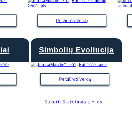
Peržiūrėti Veiklą
iai
Simbolių Evoliucija
Peržiūrėti Veiklą
Sukurti Siužetinės Linijos