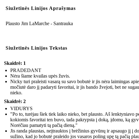
Siužetinės Linijos Aprašymas
Plausto Jim LaMarche - Santrauka
Siužetinės Linijos Tekstas
Skaidrė: 1
PRADEDANT
Nėra šiame kvailas upės žuvis.
Nicky turi praleisti vasarą su savo bobutė ir jis nėra laimingas apie 
močiutė daro jį padaryti favoritai, ir jis bando žvejoti, bet ne sugau
nieko.
Skaidrė: 2
VIDURYS
"Po to, turėjau šiek tiek laiko nieko, bet plausto. Aš lenktyniavo p
kokiomis favoritai ten buvo, tada pakrypsta į doką, įdomu, ką gy
Norėčiau pamatyti tą pačią dieną."
Jis randa plaustas, neįtrauktos į brėžinius gyvūnų ir apsaugo jį į do
sužino, kad jo bobutė praleido jos vasaros poling upę tą pačią plau