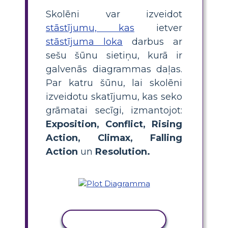
Skolēni var izveidot
stāstījumu, kas
ietver
stāstījuma loka
darbus ar
sešu šūnu sietiņu, kurā ir
galvenās diagrammas daļas.
Par katru šūnu, lai skolēni
izveidotu skatījumu, kas seko
grāmatai secīgi, izmantojot:
Exposition, Conflict, Rising
Action, Climax, Falling
Action
un
Resolution.
KOPĒT DARBĪBU