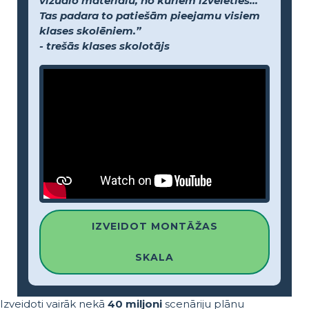
vizuālo materiālu, no kuriem izvēlēties...
Tas padara to patiešām pieejamu visiem
klases skolēniem.”
- trešās klases skolotājs
IZVEIDOT MONTĀŽAS
SKALA
Izveidoti vairāk nekā
40 miljoni
scenāriju plānu