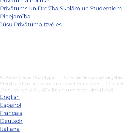
Privātuma Politika
Privātums un Drošība Skolām un Studentiem
Pieejamība
Jūsu Privātuma Izvēles
© 2026 - Clever Prototypes, LLC - Visas tiesības aizsargātas.
StoryboardThat ir uzņēmuma
Clever Prototypes , LLC
preču
zīme, kas reģistrēta ASV Patentu un preču zīmju birojā.
English
Español
Français
Deutsch
Italiana