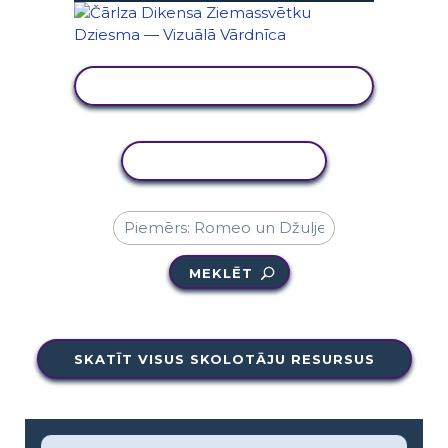
SKATĪT DARBĪBU
KOPĒT DARBĪBU
MEKLĒT
SKATĪT VISUS SKOLOTĀJU RESURSUS