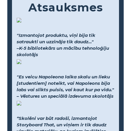
Atsauksmes
"Izmantojot produktu, viņi bija tik
satraukti un uzzināja tik daudz..."
–K-5 bibliotekārs un mācību tehnoloģiju
skolotājs
"Es veicu Napoleona laika skalu un lieku
[studentiem] noteikt, vai Napoleons bija
labs vai slikts puisis, vai kaut kur pa vidu."
– Vēstures un speciālā izdevuma skolotājs
“Skolēni var būt radoši, izmantojot
Storyboard That, un viņiem ir tik daudz