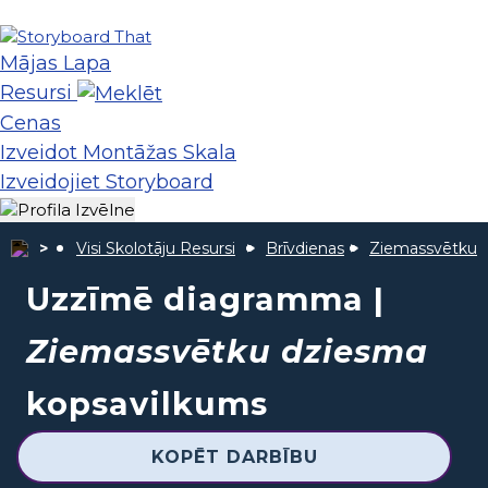
Mājas Lapa
Resursi
Cenas
Izveidot Montāžas Skala
Izveidojiet Storyboard
Visi Skolotāju Resursi
Brīvdienas
Ziemassvētku 
Uzzīmē diagramma |
Ziemassvētku dziesma
kopsavilkums
KOPĒT DARBĪBU