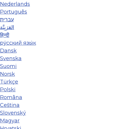
Nederlands
Português
עברית
العَرَبِيَّة
हिन्दी
ру́сский язы́к
Dansk
Svenska
Suomi
Norsk
Türkçe
Polski
Româna
Ceština
Slovenský
Magyar
Hrvatski