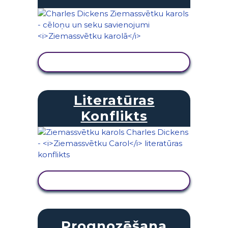
SKATĪT DARBĪBU
Literatūras
Konflikts
SKATĪT DARBĪBU
Prognozēšana