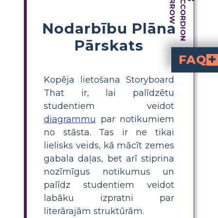
Nodarbību Plāna
Pārskats
FAQ
Kas notiek "Ziemassvētku dziesmā" 
Stāsta pagrieziena punkts ir kulminācija. Kad Skrudžs satiekas ar Ziemassvēt
Pēc kulminācijas, turpmākā darbība ir vērsta uz Scrooge reakciju uz to, ko
Skrūdža kopējās izmaiņas ir redzamas rezolūcijā. Ziemassv
Kopēja lietošana Storyboard
That ir, lai palīdzētu
studentiem veidot
diagrammu
par notikumiem
no stāsta. Tas ir ne tikai
lielisks veids, kā mācīt zemes
gabala daļas, bet arī stiprina
nozīmīgus notikumus un
palīdz studentiem veidot
labāku izpratni par
literārajām struktūrām.