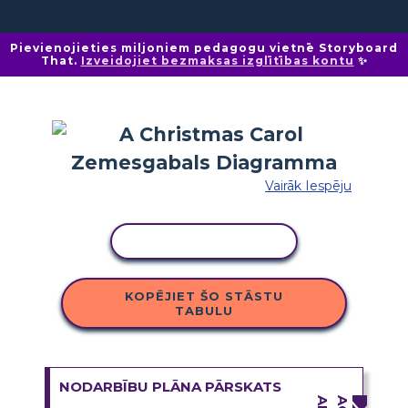
Pievienojieties miljoniem pedagogu vietnē Storyboard
That.
Izveidojiet bezmaksas izglītības kontu
✨
Vairāk Iespēju
KOPĒT DARBĪBU
KOPĒJIET ŠO STĀSTU
TABULU
NODARBĪBU PLĀNA PĀRSKATS