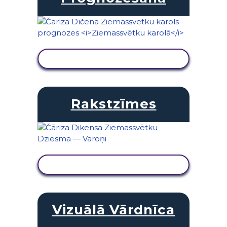
SKATĪT DARBĪBU
Rakstzīmes
SKATĪT DARBĪBU
Vizuālā Vārdnīca