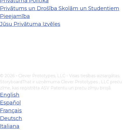
Privātuma Politika
Privātums un Drošība Skolām un Studentiem
Pieejamība
Jūsu Privātuma Izvēles
© 2026 - Clever Prototypes, LLC - Visas tiesības aizsargātas.
StoryboardThat ir uzņēmuma
Clever Prototypes , LLC
preču
zīme, kas reģistrēta ASV Patentu un preču zīmju birojā.
English
Español
Français
Deutsch
Italiana