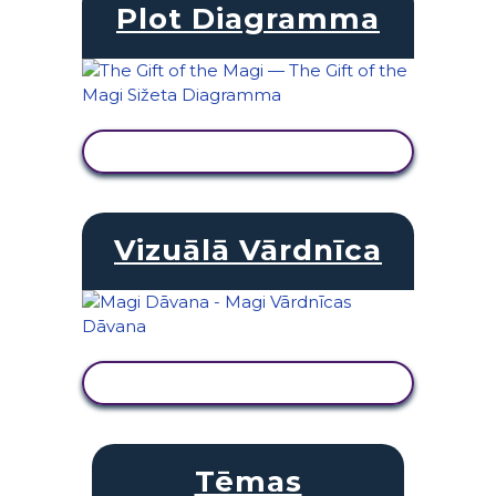
Plot Diagramma
SKATĪT DARBĪBU
Vizuālā Vārdnīca
SKATĪT DARBĪBU
Tēmas