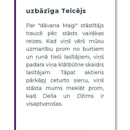
uzbāzīga Teicējs
Par "dāvana Magi" stāstītājs
traucē pēc stāsts vairākas
reizes. Kad viņš vērš mūsu
uzmanību prom no burtiem
un runā tieši lasītājiem, viņš
padara viņa klātbūtne skaidrs
lasītājam. Tāpat aktieris
pārkāpj ceturto sienu, viņš
stāsta mums meklēt prom,
kad Della un Džims ir
visaptverošas.