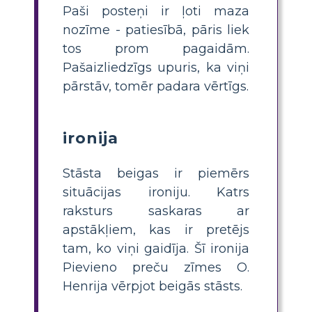
Paši posteņi ir ļoti maza
nozīme - patiesībā, pāris liek
tos prom pagaidām.
Pašaizliedzīgs upuris, ka viņi
pārstāv, tomēr padara vērtīgs.
ironija
Stāsta beigas ir piemērs
situācijas ironiju. Katrs
raksturs saskaras ar
apstākļiem, kas ir pretējs
tam, ko viņi gaidīja. Šī ironija
Pievieno preču zīmes O.
Henrija vērpjot beigās stāsts.