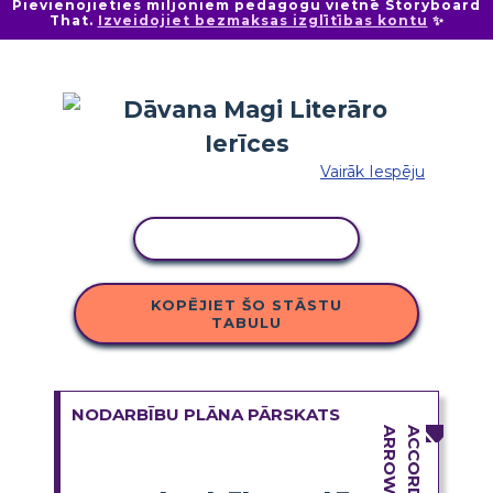
Pievienojieties miljoniem pedagogu vietnē Storyboard
That.
Izveidojiet bezmaksas izglītības kontu
✨
Vairāk Iespēju
KOPĒT DARBĪBU
KOPĒJIET ŠO STĀSTU
TABULU
NODARBĪBU PLĀNA PĀRSKATS