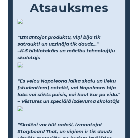
Atsauksmes
"Izmantojot produktu, viņi bija tik
satraukti un uzzināja tik daudz..."
–K-5 bibliotekārs un mācību tehnoloģiju
skolotājs
"Es veicu Napoleona laika skalu un lieku
[studentiem] noteikt, vai Napoleons bija
labs vai slikts puisis, vai kaut kur pa vidu."
– Vēstures un speciālā izdevuma skolotājs
“Skolēni var būt radoši, izmantojot
Storyboard That, un viņiem ir tik daudz