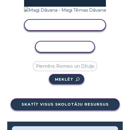
SKATĪT DARBĪBU
KOPĒT DARBĪBU
MEKLĒT
SKATĪT VISUS SKOLOTĀJU RESURSUS