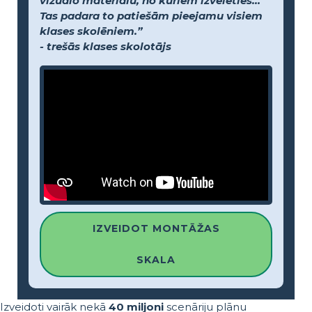
vizuālo materiālu, no kuriem izvēlēties...
Tas padara to patiešām pieejamu visiem
klases skolēniem.”
- trešās klases skolotājs
IZVEIDOT MONTĀŽAS
SKALA
Izveidoti vairāk nekā
40 miljoni
scenāriju plānu