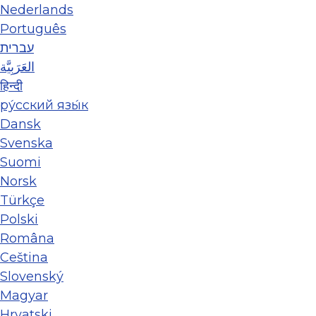
Nederlands
Português
עברית
العَرَبِيَّة
हिन्दी
ру́сский язы́к
Dansk
Svenska
Suomi
Norsk
Türkçe
Polski
Româna
Ceština
Slovenský
Magyar
Hrvatski