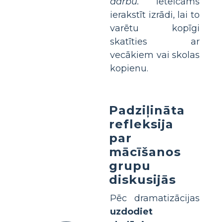
darbu.
Ieteicams
ierakstīt izrādi, lai to
varētu kopīgi
skatīties ar
vecākiem vai skolas
kopienu.
Padziļināta
refleksija
par
mācīšanos
grupu
diskusijās
Pēc dramatizācijas
uzdodiet