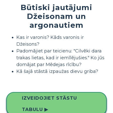
Būtiski jautājumi
Džeisonam un
argonautiem
Kas ir varonis? Kāds varonis ir
Džeisons?
Padomājiet par teicienu: "Cilvēki dara
trakas lietas, kad ir iemīlējušies." Ko jūs
domājat par Mēdejas rīcību?
Kā šajā stāstā izpaužas dievu griba?
IZVEIDOJIET STĀSTU
TABULU ▶