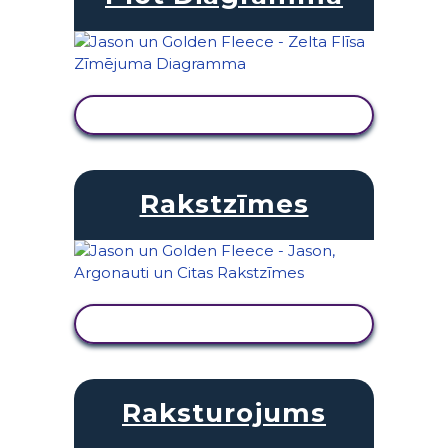
SKATĪT DARBĪBU
Rakstzīmes
SKATĪT DARBĪBU
Raksturojums