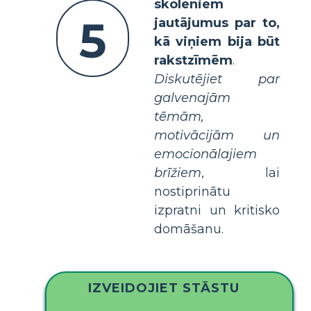
skolēniem
5
jautājumus par to,
kā viņiem bija būt
rakstzīmēm
.
Diskutējiet par
galvenajām
tēmām,
motivācijām un
emocionālajiem
brīžiem
, lai
nostiprinātu
izpratni un kritisko
domāšanu.
IZVEIDOJIET STĀSTU