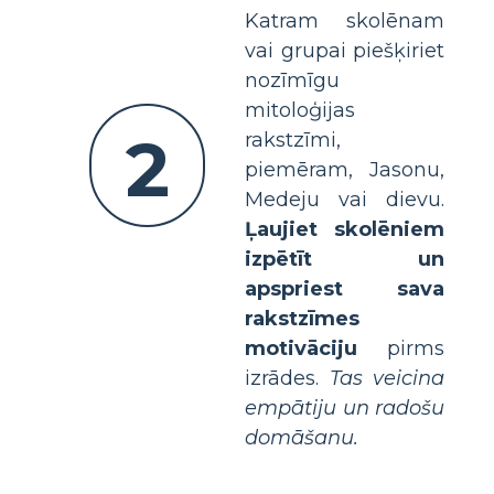
Katram skolēnam
vai grupai piešķiriet
nozīmīgu
mitoloģijas
2
rakstzīmi,
piemēram, Jasonu,
Medeju vai dievu.
Ļaujiet skolēniem
izpētīt un
apspriest sava
rakstzīmes
motivāciju
pirms
izrādes.
Tas veicina
empātiju un radošu
domāšanu.