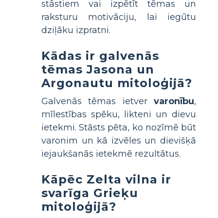
stāstiem vai izpētīt tēmas un
raksturu motivāciju, lai iegūtu
dziļāku izpratni.
Kādas ir galvenās
tēmas Jasona un
Argonautu mitoloģijā?
Galvenās tēmas ietver
varonību
,
mīlestības spēku, likteni un dievu
ietekmi. Stāsts pēta, ko nozīmē būt
varonim un kā izvēles un dievišķā
iejaukšanās ietekmē rezultātus.
Kāpēc Zelta vilna ir
svarīga Grieķu
mitoloģijā?