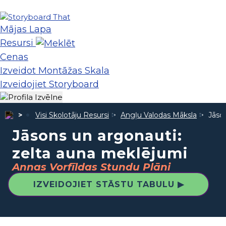
Mājas Lapa
Resursi
Cenas
Izveidot Montāžas Skala
Izveidojiet Storyboard
Visi Skolotāju Resursi
Angļu Valodas Māksla
Jāso
Jāsons un argonauti:
zelta auna meklējumi
Annas Vorfīldas Stundu Plāni
IZVEIDOJIET STĀSTU TABULU ▶