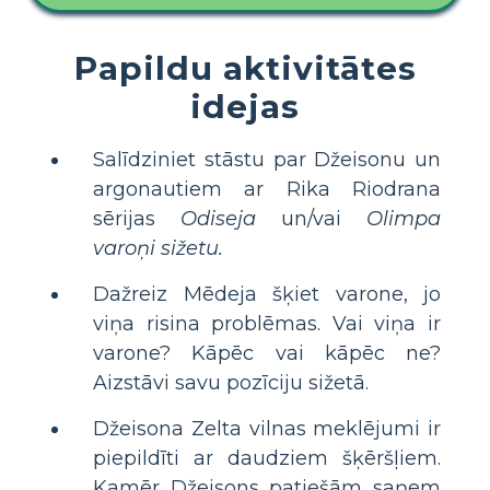
Papildu aktivitātes
idejas
Salīdziniet stāstu par Džeisonu un
argonautiem ar Rika Riodrana
sērijas
Odiseja
un/vai
Olimpa
varoņi sižetu.
Dažreiz Mēdeja šķiet varone, jo
viņa risina problēmas. Vai viņa ir
varone? Kāpēc vai kāpēc ne?
Aizstāvi savu pozīciju sižetā.
Džeisona Zelta vilnas meklējumi ir
piepildīti ar daudziem šķēršļiem.
Kamēr Džeisons patiešām saņem