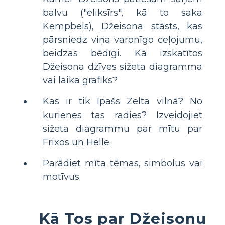
balvu ("eliksīrs", kā to saka
Kempbels), Džeisona stāsts, kas
pārsniedz viņa varonīgo ceļojumu,
beidzas bēdīgi. Kā izskatītos
Džeisona dzīves sižeta diagramma
vai laika grafiks?
Kas ir tik īpašs Zelta vilnā? No
kurienes tas radies? Izveidojiet
sižeta diagrammu par mītu par
Frixos un Helle.
Parādiet mīta tēmas, simbolus vai
motīvus.
Kā Tos par Džeisonu