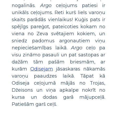
nogalinās.
Argo
ceļojums patiesi ir
unikāls ceļojums. Reti kurš liels varoņu
skaits parādās vienlaikus! Kuģis pats ir
spējīgs pareģot, pateicoties kokam no
viena no Zeva svētajiem kokiem, un
sniedz padomus argonautiem viņu
nepieciešamības laikā.
Argo
ceļo pa
visu zināmo pasauli un pat sastopas ar
dažām tām pašām briesmām, ar
kurām
Odisejam
jāsaskaras nākamās
varoņu paaudzes laikā. Tāpat kā
Odiseja ceļojumā mājās no Trojas,
Džeisons un viņa apkalpe nokrīt no
kursa un dodas garā mājupceļā.
Patiešām garš ceļš.