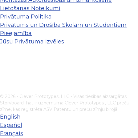
Lietošanas Noteikumi
Privātuma Politika
Privātums un Drošība Skolām un Studentiem
Pieejamība
Jūsu Privātuma Izvēles
© 2026 - Clever Prototypes, LLC - Visas tiesības aizsargātas.
StoryboardThat ir uzņēmuma
Clever Prototypes , LLC
preču
zīme, kas reģistrēta ASV Patentu un preču zīmju birojā.
English
Español
Français