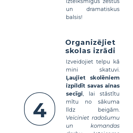
izteiksmīgus žestus
un dramatiskus
balsis!
Organizējiet
skolas izrādi
Izveidojiet telpu kā
mini skatuvi.
Ļaujiet skolēniem
izpildīt savas ainas
secīgi
, lai stāstītu
4
mītu no sākuma
līdz beigām.
Veiciniet radošumu
un komandas