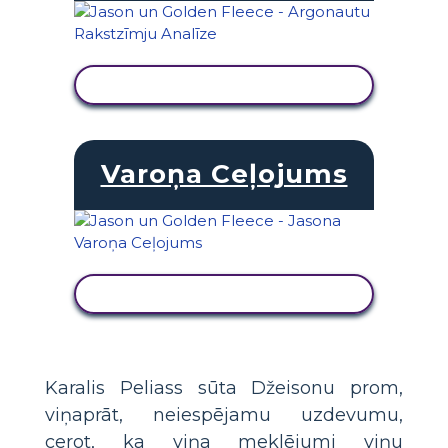
SKATĪT DARBĪBU
Varoņa Ceļojums
SKATĪT DARBĪBU
Karalis Peliass sūta Džeisonu prom,
viņaprāt, neiespējamu uzdevumu,
cerot, ka viņa meklējumi viņu