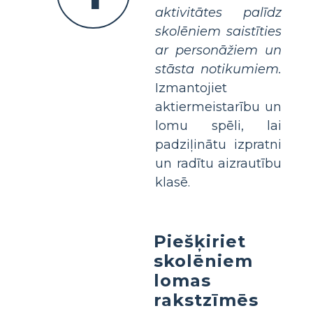
aktivitātes palīdz
skolēniem saistīties
ar personāžiem un
stāsta notikumiem.
Izmantojiet
aktiermeistarību un
lomu spēli, lai
padziļinātu izpratni
un radītu aizrautību
klasē.
Piešķiriet
skolēniem
lomas
rakstzīmēs