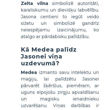
Zelta vilna
simbolizē autoritāti,
karaliskumu un dievišķu labvēlību.
Jasona centieni to iegūt veido
sižetu un simbolizē gandrīz
neiespējamu izaicinājumu, ko
atalgo ar pārdabisku palīdzību.
Kā Medea palīdz
Jasonei viņa
uzdevumā?
Medea
izmanto savu intelektu un
maģiju, lai palīdzētu Jasonei
pārvarēt šķēršļus, piemēram, ar
uguns elpojošu zirgju apvaldīšanu
un magisku ienaidnieku
uzvarēšanu. Viņas darbības ir