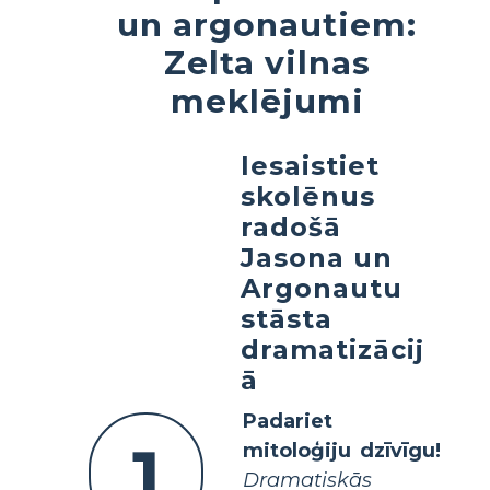
un argonautiem:
Zelta vilnas
meklējumi
Iesaistiet
skolēnus
radošā
Jasona un
Argonautu
stāsta
dramatizācij
ā
Padariet
1
mitoloģiju dzīvīgu!
Dramatiskās