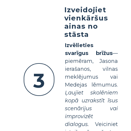
Izveidojiet
vienkāršus
ainas no
stāsta
Izvēlieties
svarīgus brīžus
—
piemēram, Jasona
ierašanos, vilnas
3
meklējumus vai
Medejas lēmumus.
Ļaujiet skolēniem
kopā uzrakstīt īsus
scenārijus vai
improvizēt
dialogus.
Veiciniet