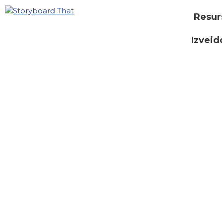
Resur
Izveid