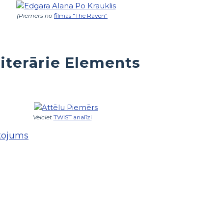
(Piemērs no
filmas "The Raven"
iterārie Elements
Veiciet
TWIST analīzi
etojums