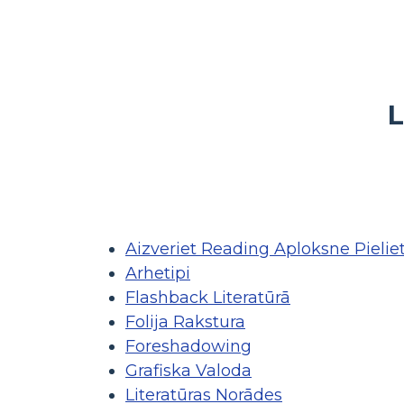
L
Aizveriet Reading Aploksne Pieli
Arhetipi
Flashback Literatūrā
Folija Rakstura
Foreshadowing
Grafiska Valoda
Literatūras Norādes