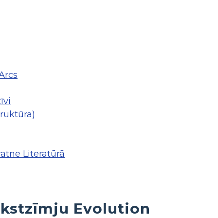
Arcs
īvi
ruktūra)
atne Literatūrā
kstzīmju Evolution