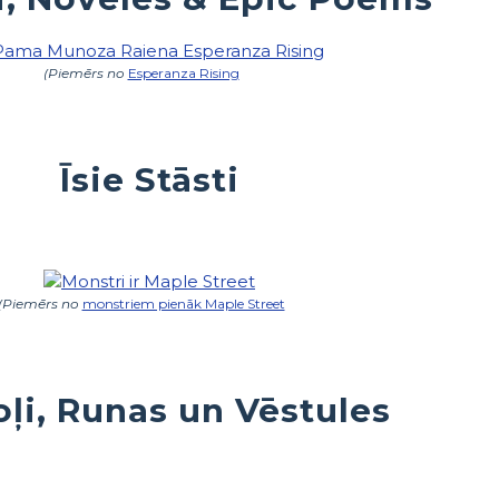
(Piemērs no
Esperanza Rising
Īsie Stāsti
(Piemērs no
monstriem pienāk Maple Street
oļi, Runas un Vēstules