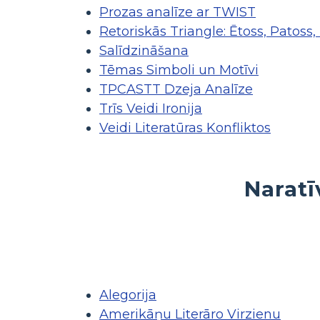
Prozas analīze ar TWIST
Retoriskās Triangle: Ētoss, Patoss,
Salīdzināšana
Tēmas Simboli un Motīvi
TPCASTT Dzeja Analīze
Trīs Veidi Ironija
Veidi Literatūras Konfliktos
Naratī
Alegorija
Amerikāņu Literāro Virzienu