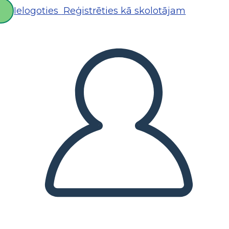
Ielogoties
Reģistrēties kā skolotājam
D