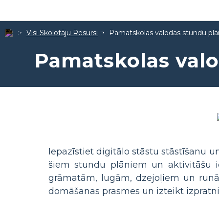
Visi Skolotāju Resursi
Pamatskolas valodas stundu plā
Pamatskolas valo
Iepazīstiet digitālo stāstu stāstīšanu
šiem stundu plāniem un aktivitāšu 
grāmatām, lugām, dzejoļiem un runām, 
domāšanas prasmes un izteikt izpratni