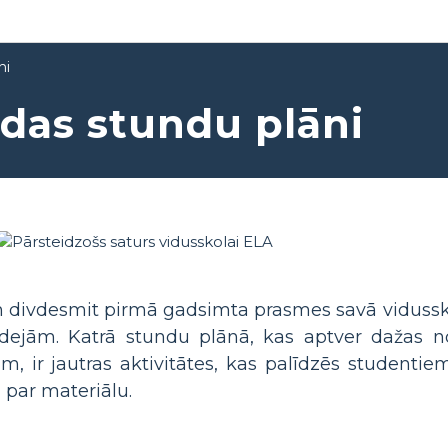
ni
das stundu plāni
 un divdesmit pirmā gadsimta prasmes savā vidussk
idejām. Katrā stundu plānā, kas aptver dažas 
ir jautras aktivitātes, kas palīdzēs studentiem a
 par materiālu.