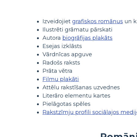
Izveidojiet
grafiskos romānus
un k
Ilustrēti grāmatu pārskati
Autora
biogrāfijas plakāts
Esejas izklāsts
Vārdnīcas apguve
Radošs raksts
Prāta vētra
Filmu plakāti
Attēlu rakstīšanas uzvednes
Literāro elementu kartes
Pielāgotas spēles
Rakstzīmju profili sociālajos medi
Romāni