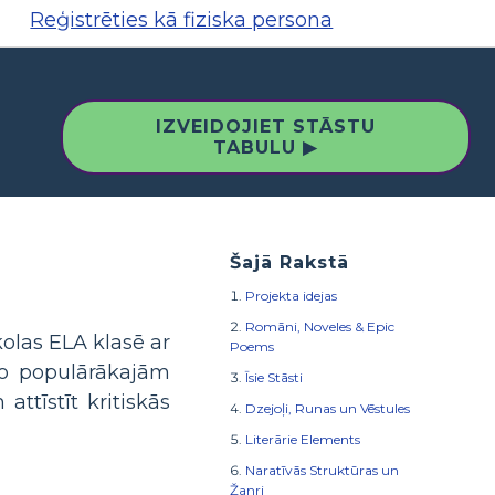
Reģistrēties kā fiziska persona
IZVEIDOJIET STĀSTU
TABULU ▶
Šajā Rakstā
Projekta idejas
Romāni, Noveles & Epic
olas ELA klasē ar
Poems
no populārākajām
Īsie Stāsti
ttīstīt kritiskās
Dzejoļi, Runas un Vēstules
Literārie Elements
Naratīvās Struktūras un
Žanri