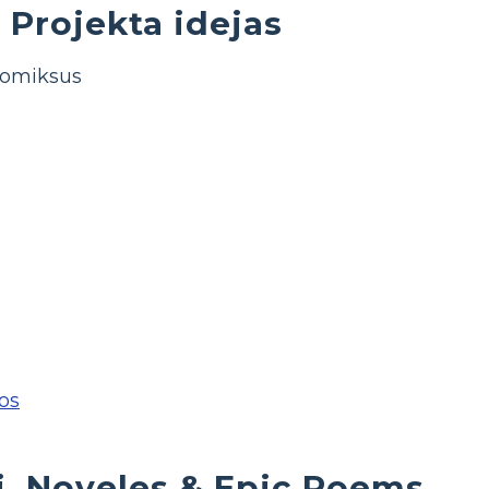
Projekta idejas
omiksus
jos
, Noveles & Epic Poems