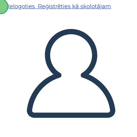
Ielogoties
Reģistrēties kā skolotājam
D