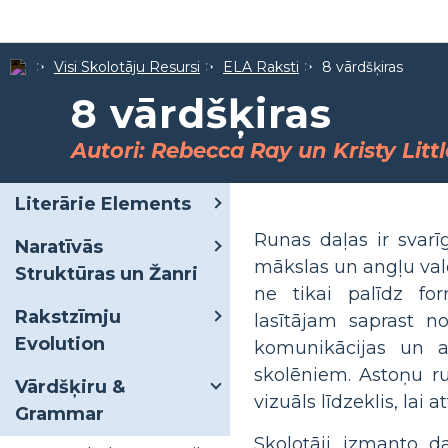
Visi Skolotāju Resursi
ELA Raksti
8 vārdšķiras
8 vārdšķiras
Autori: Rebecca Ray un Kristy Litt
Literārie Elements
Runas daļas ir svar
Naratīvās
mākslas un angļu val
Struktūras un Žanri
ne tikai palīdz fo
Rakstzīmju
lasītājam saprast n
Evolution
komunikācijas un a
skolēniem. Astoņu ru
Vārdšķiru &
vizuāls līdzeklis, lai 
Grammar
Skolotāji izmanto da