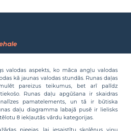
lehale
īgs valodas aspekts, ko māca angļu valodas
odas kā jaunas valodas stundās. Runas daļas
rmulēt pareizus teikumus, bet arī palīdz
otiekošo. Runas daļu apgūšana ir skaidras
nalīzes pamatelements, un tā ir būtiska
nas daļu diagramma labajā pusē ir lielisks
attēlotu 8 iekļautās vārdu kategorijas.
žādas pieejas, lai iesaistītu skolēnus viņu