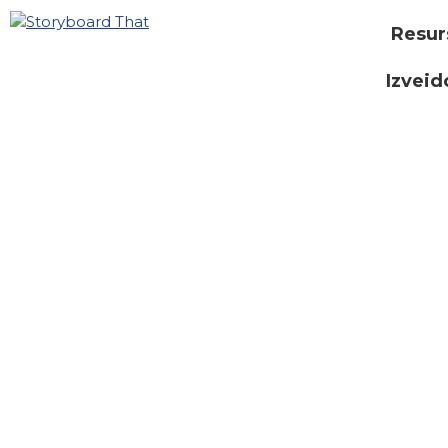
Resur
Izveid