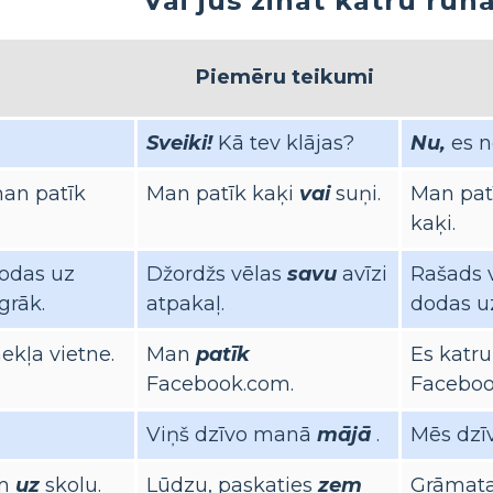
Vai jūs zināt katru run
Piemēru teikumi
Sveiki!
Kā tev klājas?
Nu,
es n
an patīk
Man patīk kaķi
vai
suņi.
Man pat
kaķi.
odas uz
Džordžs vēlas
savu
avīzi
Rašads 
grāk.
atpakaļ.
dodas uz
ekļa vietne.
Man
patīk
Es katr
Facebook.com.
Faceboo
Viņš dzīvo manā
mājā
.
Mēs dz
ām
uz
skolu.
Lūdzu, paskaties
zem
Grāmata