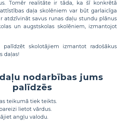
s. Tomēr realitāte ir tāda, ka šī konkrētā
ttīstības daļa skolēniem var būt garlaicīga
ar atdzīvināt savus runas daļu stundu plānus
kolas un augstskolas skolēniem, izmantojot
 palīdzēt skolotājiem izmantot radošākus
s daļas!
 daļu nodarbības jums
palīdzēs
as teikumā tiek teikts.
areizi lietot vārdus.
jiet angļu valodu.