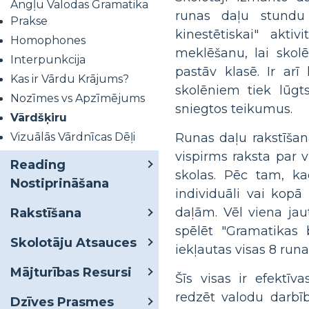
Angļu Valodas Gramatika
runas daļu stundu
Prakse
kinestētiskai" akt
Homophones
meklēšanu, lai skolē
Interpunkcija
pastāv klasē. Ir ar
Kas ir Vārdu Krājums?
skolēniem tiek lūgt
Nozīmes vs Apzīmējums
sniegtos teikumus.
Vārdšķiru
Vizuālās Vārdnīcas Dēļi
Runas daļu rakstīšana
vispirms raksta par 
Reading
skolas. Pēc tam, kad
Nostiprināšana
individuāli vai kopā
daļām. Vēl viena jaut
Rakstīšana
spēlēt "Gramatikas b
Skolotāju Atsauces
iekļautas visas 8 runa
Mājturības Resursi
Šīs visas ir efektīv
redzēt valodu darbīb
Dzīves Prasmes