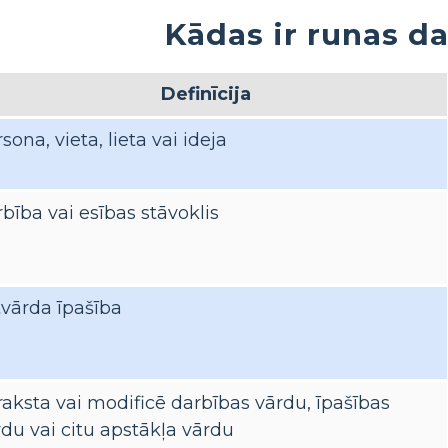
Kādas ir runas da
Definīcija
sona, vieta, lieta vai ideja
bība vai esības stāvoklis
tvārda īpašība
raksta vai modificē darbības vārdu, īpašības
du vai citu apstākļa vārdu