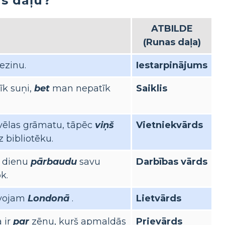
as daļu?
ATBILDE
(Runas daļa)
ezinu.
Iestarpinājums
īk suņi,
bet
man nepatīk
Saiklis
vēlas grāmatu, tāpēc
viņš
Vietniekvārds
 bibliotēku.
u dienu
pārbaudu
savu
Darbības vārds
k.
īvojam
Londonā
.
Lietvārds
 ir
par
zēnu, kurš apmaldās
Prievārds