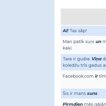
Ai!
Tas sāp!
Man patīk suņi
un
m
kaķi.
Tara ir gudra.
Viņa
d
koledžu trīs gadus a
Facebook.com
ir
tīm
Šis ir mans
suns
.
Pirmdien
mēs gāj