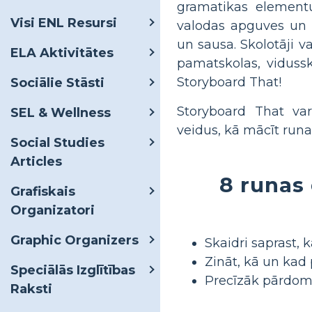
gramatikas elementu
Visi ENL Resursi
valodas apguves un a
un sausa. Skolotāji v
ELA Aktivitātes
pamatskolas, viduss
Storyboard That!
Sociālie Stāsti
Storyboard That var
SEL & Wellness
veidus, kā mācīt runa
Social Studies
Articles
8 runas
Grafiskais
Organizatori
Graphic Organizers
Skaidri saprast, k
Zināt, kā un kad p
Speciālās Izglītības
Precīzāk pārdomā
Raksti