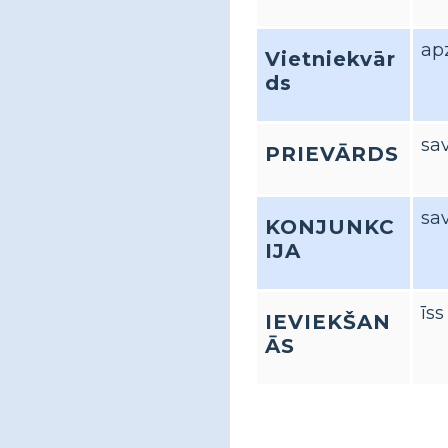
ap
Vietniekvār
ds
sav
PRIEVĀRDS
sa
KONJUNKC
IJA
īs
IEVIEKŠAN
ĀS