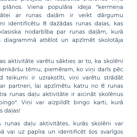
 plānos. Viena populāra ideja "ķermeņa
ivitātei ar runas daļām ir veikt dārgumu
ni identificētu 8 dažādas runas daļas, kas
ī klasiska nodarbība par runas daļām, kurā
s diagrammā attēlot un apzīmēt skolotāja
s aktivitāte varētu sākties ar to, ka skolēni
vienkāršu tēmu, piemēram, ko viņi darīs pēc
 teikumi ir uzrakstīti, viņi varētu strādāt
 ar partneri, lai apzīmētu katru no 8 runas
ra runas daļu aktivitāte ir aicināt skolēnus
ingo". Viņi var aizpildīt bingo karti, kurā
s daļas!
as runas daļu aktivitātes, kurās skolēni var
ā vai uz papīra un identificēt šos svarīgos