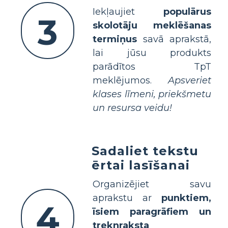
Iekļaujiet
populārus
3
skolotāju meklēšanas
termiņus
savā aprakstā,
lai jūsu produkts
parādītos TpT
meklējumos.
Apsveriet
klases līmeni, priekšmetu
un resursa veidu!
Sadaliet tekstu
ērtai lasīšanai
Organizējiet savu
aprakstu ar
punktiem,
4
īsiem paragrāfiem un
treknraksta