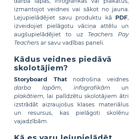
darba lapas, infografikas vai plakātus,
izmantojot veidnes vai sākot no jauna.
Lejupielādējiet savu produktu kā
PDF
,
izveidojiet pielāgotu vāciņa attēlu un
augšupielādējiet to uz
Teachers Pay
Teachers
ar savu vadības paneli.
Kādus veidnes piedāvā
skolotājiem?
Storyboard That
nodrošina veidnes
darba lapām
,
infografikām
un
plakātiem
, lai palīdzētu skolotājiem ātri
izstrādāt aizraujošus klases materiālus
un resursus, kas pielāgoti skolēnu
vajadzībām.
Kā es varu lejupielādēt