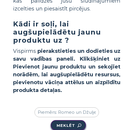
kas palīdzēs jūsu sludinājumiem
izcelties un piesaistīt pircējus.
Kādi ir soļi, lai
augšupielādētu jaunu
produktu uz
?
Vispirms
pierakstieties
un dodieties uz
savu vadības paneli. Klikšķiniet uz
Pievienot jaunu produktu
un sekojiet
norādēm, lai augšupielādētu resursus,
pievienotu vāciņa attēlus un aizpildītu
produkta detaļas.
MEKLĒT