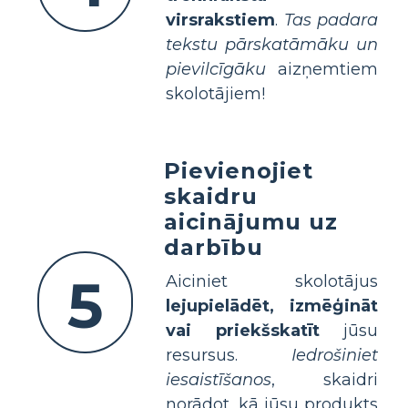
virsrakstiem
.
Tas padara
tekstu pārskatāmāku un
pievilcīgāku
aizņemtiem
skolotājiem!
Pievienojiet
skaidru
aicinājumu uz
darbību
5
Aiciniet skolotājus
lejupielādēt, izmēģināt
vai priekšskatīt
jūsu
resursus.
Iedrošiniet
iesaistīšanos
, skaidri
norādot, kā jūsu produkts