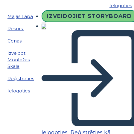
Ielogoties
IZVEIDOJIET STORYBOARD
Mājas Lapa
Resursi
Cenas
Izveidot
Montāžas
Skala
Reģistrēties
Ielogoties
Ielogoties
Reģistrēties kā