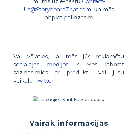
mums uz e-pastu
Contact-
Us@StoryboardThat.com
, un mēs
labprāt palīdzēsim.
Vai vēlaties, lai mēs jūs reklamētu
sociālajos medijos
? Mēs labprāt
sazināsimies ar produktu vai jūsu
veikalu
Twitter
!
Vairāk informācijas