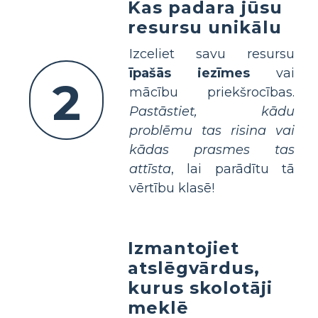
Kas padara jūsu
resursu unikālu
Izceliet savu resursu
īpašās iezīmes
vai
2
mācību priekšrocības.
Pastāstiet, kādu
problēmu tas risina vai
kādas prasmes tas
attīsta
, lai parādītu tā
vērtību klasē!
Izmantojiet
atslēgvārdus,
kurus skolotāji
meklē