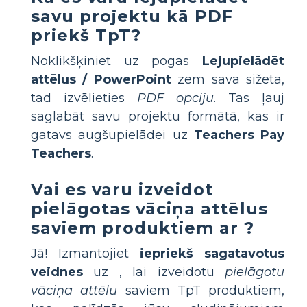
savu
projektu kā PDF
priekš TpT?
Noklikšķiniet uz pogas
Lejupielādēt
attēlus / PowerPoint
zem sava sižeta,
tad izvēlieties
PDF opciju
. Tas ļauj
saglabāt savu projektu formātā, kas ir
gatavs augšupielādei uz
Teachers Pay
Teachers
.
Vai es varu izveidot
pielāgotas vāciņa attēlus
saviem produktiem
ar
?
Jā! Izmantojiet
iepriekš sagatavotus
veidnes
uz
, lai izveidotu
pielāgotu
vāciņa attēlu
saviem TpT produktiem,