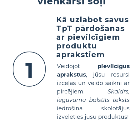
vienkārši soļi
Kā uzlabot savus
TpT pārdošanas
ar pievilcīgiem
produktu
aprakstiem
1
Veidojot
pievilcīgus
aprakstus
, jūsu resursi
izceļas un veido saikni ar
pircējiem.
Skaidrs,
ieguvumu balstīts teksts
iedrošina skolotājus
izvēlēties jūsu produktus!