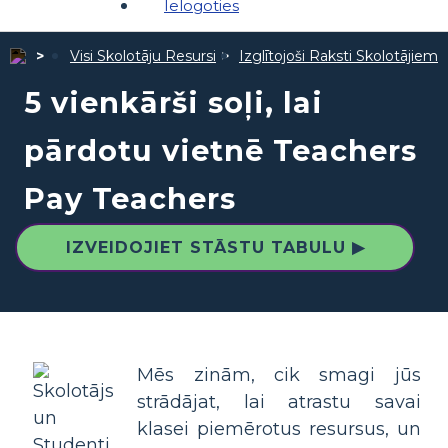
Ielogoties
Visi Skolotāju Resursi
Izglītojoši Raksti Skolotājiem
5 vienkārši soļi, lai
pārdotu vietnē Teachers
Pay Teachers
IZVEIDOJIET STĀSTU TABULU ▶
Mēs zinām, cik smagi jūs
strādājat, lai atrastu savai
klasei piemērotus resursus, un