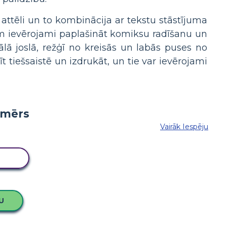
 attēli un to kombinācija ar tekstu stāstījuma
iem ievērojami paplašināt komiksu radīšanu un
ālā joslā, režģī no kreisās un labās puses no
īt tiešsaistē un izdrukāt, un tie var ievērojami
Vairāk Iespēju
LU
U