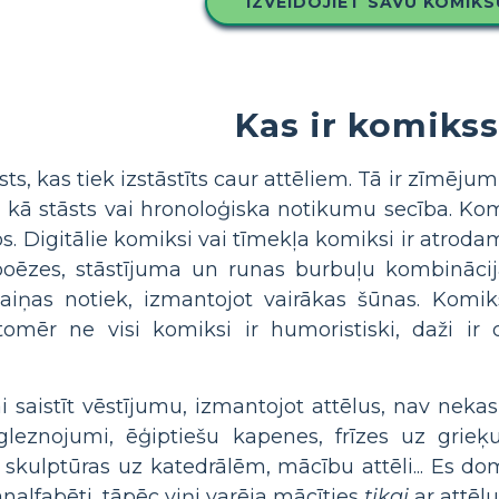
IZVEIDOJIET SAVU KOMIKS
Kas ir komiks
sts, kas tiek izstāstīts caur attēliem. Tā ir zīmējum
i kā stāsts vai hronoloģiska notikumu secība. Kom
os. Digitālie komiksi vai tīmekļa komiksi ir atroda
poēzes, stāstījuma un runas burbuļu kombinācijā.
maiņas notiek, izmantojot vairākas šūnas. Kom
tomēr ne visi komiksi ir humoristiski, daži ir
vai saistīt vēstījumu, izmantojot attēlus, nav ne
leznojumi, ēģiptiešu kapenes, frīzes uz grieķu
 skulptūras uz katedrālēm, mācību attēli... Es domā
analfabēti, tāpēc viņi varēja mācīties
tikai
ar attēlu