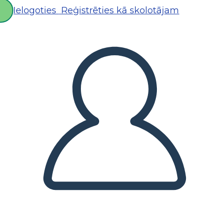
Ielogoties
Reģistrēties kā skolotājam
D