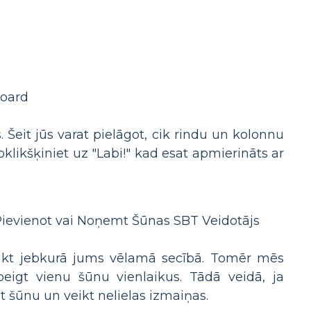
Šeit jūs varat pielāgot, cik rindu un kolonnu
oklikšķiniet uz "Labi!" kad esat apmierināts ar
veikt jebkurā jums vēlamā secībā. Tomēr mēs
eigt vienu šūnu vienlaikus. Tādā veidā, ja
t šūnu un veikt nelielas izmaiņas.