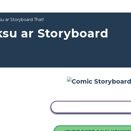
su ar Storyboard That!
ksu ar Storyboard
KOPĒJIET ŠO STĀSTU TABU