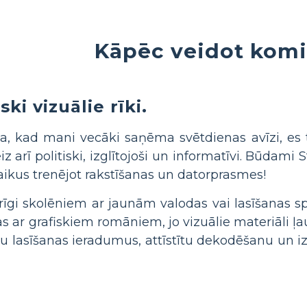
Kāpēc veidot kom
ski vizuālie rīki.
a, kad mani vecāki saņēma svētdienas avīzi, es tū
eiz arī politiski, izglītojoši un informatīvi. Būdam
nlaikus trenējot rakstīšanas un datorprasmes!
rīgi skolēniem ar jaunām valodas vai lasīšanas sp
as ar grafiskiem romāniem, jo vizuālie materiāli ļa
tu lasīšanas ieradumus, attīstītu dekodēšanu un iz