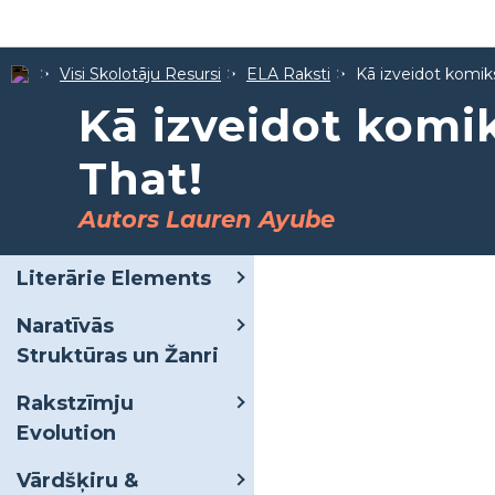
Visi Skolotāju Resursi
ELA Raksti
Kā izveidot komik
Kā izveidot komi
That!
Autors Lauren Ayube
Literārie Elements
Naratīvās
Struktūras un Žanri
Rakstzīmju
Evolution
Vārdšķiru &