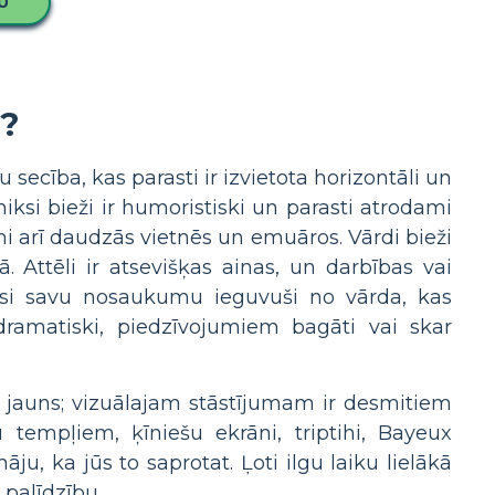
U
s?
u secība, kas parasti ir izvietota horizontāli un
iksi bieži ir humoristiski un parasti atrodami
mi arī daudzās vietnēs un emuāros. Vārdi bieži
 Attēli ir atsevišķas ainas, un darbības vai
iksi savu nosaukumu ieguvuši no vārda, kas
 dramatiski, piedzīvojumiem bagāti vai skar
kas jauns; vizuālajam stāstījumam ir desmitiem
 tempļiem, ķīniešu ekrāni, triptihi, Bayeux
ju, ka jūs to saprotat. Ļoti ilgu laiku lielākā
 palīdzību.