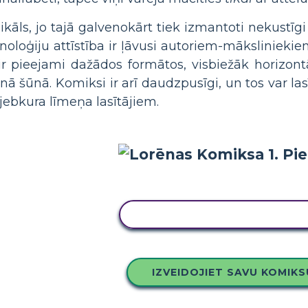
kāls, jo tajā galvenokārt tiek izmantoti nekustīgi
hnoloģiju attīstība ir ļāvusi autoriem-māksliniek
ir pieejami dažādos formātos, visbiežāk horizont
nā šūnā. Komiksi ir arī daudzpusīgi, un tos var las
 jebkura līmeņa lasītājiem.
KOPĒJIET ŠO STĀSTU TABU
IZVEIDOJIET SAVU KOMIKS