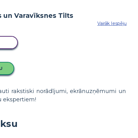
Vairāk Iespēju
LU
U
kļauti rakstiski norādījumi, ekrānuzņēmumi un
u ekspertiem!
iksu