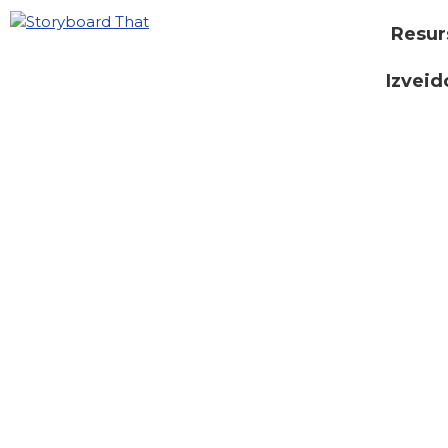
Resur
Izveid