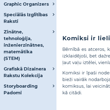
Graphic Organizers
Speciālās Izglītības
Raksti
Zinātne,
Komiksi ir lieli
tehnoloģija,
inženierzinātnes,
Bērnībā es atceros, k
matemātika
izklaidējoši, bet dažr
(STEM)
ļaut vaļu iztēlei, vie
Grafiskā Dizainera
Komiksi ir īpaši node
Rakstu Kolekcija
bieži vairāk nodarboj
komiksus, lai veicinā
Storyboarding
kā citādi.
Padomi