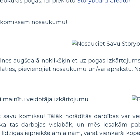
jebkuras pogas, lai piekļūtu
Storyboard Creator
.
m komiksam nosaukumu!
lnes augšdaļā noklikšķiniet uz pogas Izkārtojums. 
vēlaties, pievienojiet nosaukumu un/vai aprakstu. N
ot savu komiksu! Tālāk norādītās darbības var 
 ka tas darbojas vislabāk, un mēs iesakām pab
līdzīgas iepriekšējām ainām, varat vienkārši kopē