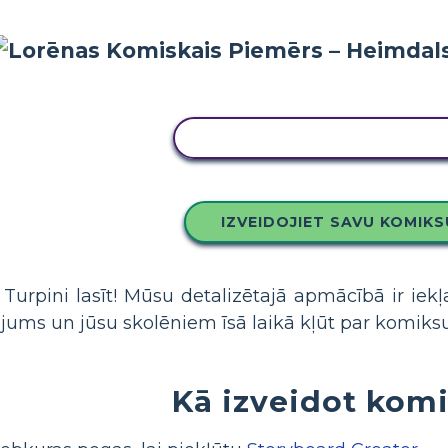
KOPĒJIET ŠO STĀSTU TABU
IZVEIDOJIET SAVU KOMIKS
 Turpini lasīt! Mūsu detalizētajā apmācībā ir ie
 jums un jūsu skolēniem īsā laikā kļūt par komiks
Kā izveidot kom