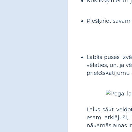
Noklikšķiniet uz 
Piešķiriet sava
Labās puses izvē
vēlaties, un, ja 
priekšskatījumu.
Laiks sākt veid
esam atklājuši,
nākamās ainas ir 