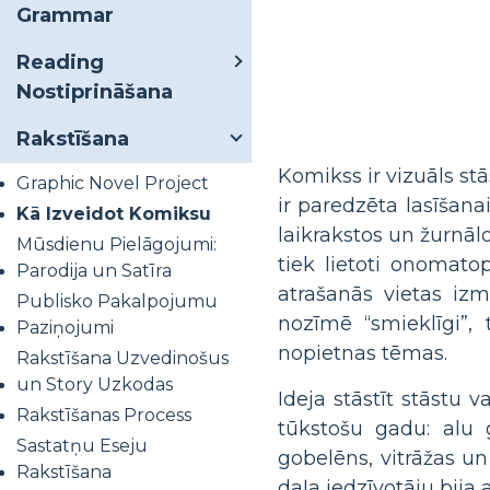
Grammar
Reading
Nostiprināšana
Rakstīšana
Komikss ir vizuāls stā
Graphic Novel Project
ir paredzēta lasīšana
Kā Izveidot Komiksu
laikrakstos un žurnāl
Mūsdienu Pielāgojumi:
tiek lietoti onomato
Parodija un Satīra
atrašanās vietas iz
Publisko Pakalpojumu
nozīmē “smieklīgi”, 
Paziņojumi
nopietnas tēmas.
Rakstīšana Uzvedinošus
un Story Uzkodas
Ideja stāstīt stāstu 
Rakstīšanas Process
tūkstošu gadu: alu g
Sastatņu Eseju
gobelēns, vitrāžas un
Rakstīšana
daļa iedzīvotāju bija 