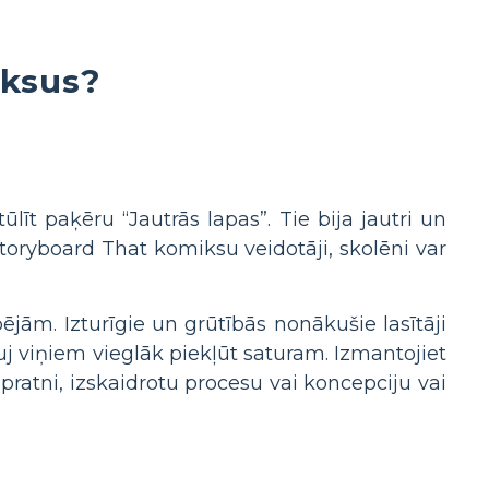
iksus?
līt paķēru “Jautrās lapas”. Tie bija jautri un
i Storyboard That komiksu veidotāji, skolēni var
ējām. Izturīgie un grūtībās nonākušie lasītāji
uj viņiem vieglāk piekļūt saturam. Izmantojiet
pratni, izskaidrotu procesu vai koncepciju vai