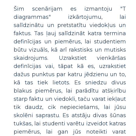
Šim scenārijam es izmantoju "T
diagrammas" izkārtojumu, lai
salīdzinātu un pretstatītu viedokļus un
faktus. Tas ļauj salīdzināt katra termina
definīcijas un piemērus, lai studentiem
būtu vizuāls, kā arī rakstisks un mutisks
skaidrojums. Uzrakstiet vienkāršas
definīcijas vai, tāpat kā es, uzrakstiet
dažus punktus par katru jēdzienu un to,
kā tas tiek lietots. Es sniedzu divus
blakus piemērus, lai parādītu atšķirību
starp faktu un viedokli, taču varat iekļaut
tik daudz, cik nepieciešams, lai jūsu
skolēni saprastu. Es atstāju divas šūnas
tukšas, lai studenti varētu izveidot katras
piemērus, lai gan jūs noteikti varat