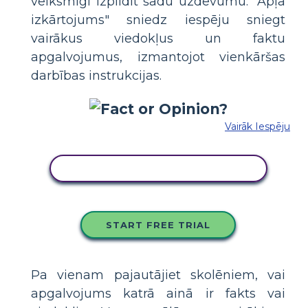
veiksmīgi izpildīt šādu uzdevumu. "Apļa
izkārtojums" sniedz iespēju sniegt
vairākus viedokļus un faktu
apgalvojumus, izmantojot vienkāršas
darbības instrukcijas.
Vairāk Iespēju
KOPĒJIET ŠO STĀSTU TABULU
START FREE TRIAL
Pa vienam pajautājiet skolēniem, vai
apgalvojums katrā ainā ir fakts vai