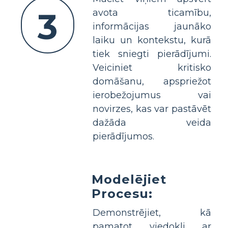
3
avota ticamību,
informācijas jaunāko
laiku un kontekstu, kurā
tiek sniegti pierādījumi.
Veiciniet kritisko
domāšanu, apspriežot
ierobežojumus vai
novirzes, kas var pastāvēt
dažāda veida
pierādījumos.
Modelējiet
Procesu:
Demonstrējiet, kā
pamatot viedokli ar