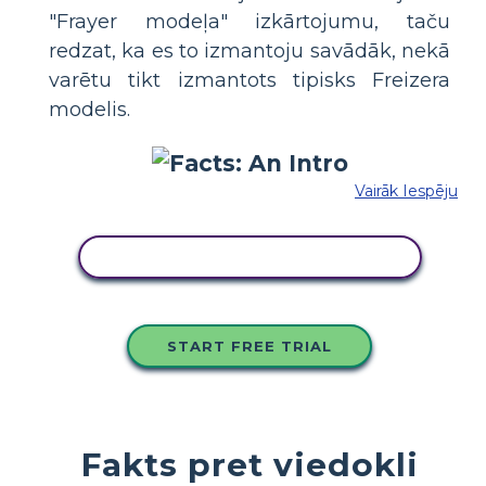
"Frayer modeļa" izkārtojumu, taču
redzat, ka es to izmantoju savādāk, nekā
varētu tikt izmantots tipisks Freizera
modelis.
Vairāk Iespēju
KOPĒJIET ŠO STĀSTU TABULU
START FREE TRIAL
Fakts pret viedokli