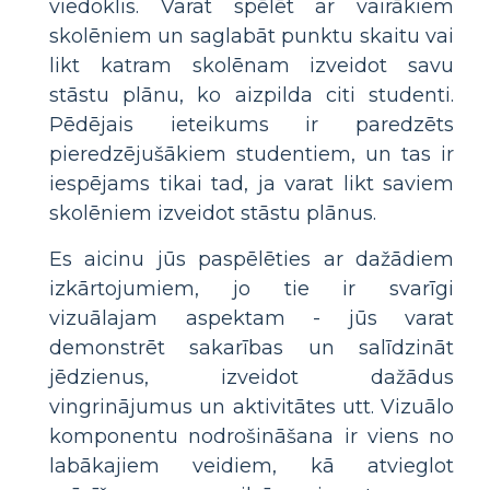
viedoklis. Varat spēlēt ar vairākiem
skolēniem un saglabāt punktu skaitu vai
likt katram skolēnam izveidot savu
stāstu plānu, ko aizpilda citi studenti.
Pēdējais ieteikums ir paredzēts
pieredzējušākiem studentiem, un tas ir
iespējams tikai tad, ja varat likt saviem
skolēniem izveidot stāstu plānus.
Es aicinu jūs paspēlēties ar dažādiem
izkārtojumiem, jo tie ir svarīgi
vizuālajam aspektam - jūs varat
demonstrēt sakarības un salīdzināt
jēdzienus, izveidot dažādus
vingrinājumus un aktivitātes utt. Vizuālo
komponentu nodrošināšana ir viens no
labākajiem veidiem, kā atvieglot