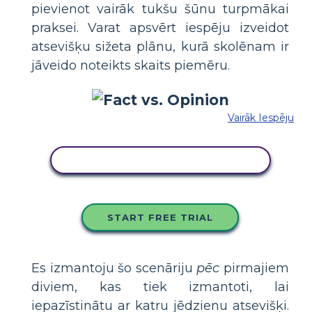
pievienot vairāk tukšu šūnu turpmākai
praksei. Varat apsvērt iespēju izveidot
atsevišķu sižeta plānu, kurā skolēnam ir
jāveido noteikts skaits piemēru.
Vairāk Iespēju
KOPĒJIET ŠO STĀSTU TABULU
START FREE TRIAL
Es izmantoju šo scenāriju
pēc
pirmajiem
diviem, kas tiek izmantoti, lai
iepazīstinātu ar katru jēdzienu atsevišķi.