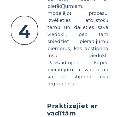
pierādījumiem,
modelējot procesu.
Izvēlieties atbilstošu
4
tēmu un dalieties savā
viedoklī, pēc tam
sniedziet pierādījumu
piemērus, kas apstiprina
jūsu viedokli.
Paskaidrojiet, kāpēc
pierādījumi ir svarīgi un
kā tie stiprina jūsu
argumentu.
Praktizējiet ar
vadītām