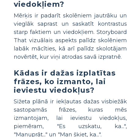
viedokļiem?
Mērķis ir padarīt skolēniem jautrāku un
vieglāk saprast un saskatīt kontrastus
starp faktiem un viedokļiem. Storyboard
That vizuālais aspekts palīdz skolēniem
labāk mācīties, kā arī palīdz skolotājam
novērtēt, kur viņi atrodas savā izpratnē.
Kādas ir dažas izplatītas
frāzes, ko izmanto, lai
ieviestu viedokļus?
Sižeta plānā ir iekļautas dažas visbiežāk
sastopamās frāzes, kuras mēs
izmantojam, lai ieviestu viedokļus,
piemēram, "Es uzskatu, ka...",
"Manuprāt..." un "Man šķiet, ka...".