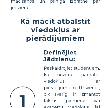
mācīšanos un pilnīga izpratne par
jēdzienu.
Kā mācīt atbalstīt
viedokļus ar
pierādījumiem
Definējiet
Jēdzienu:
Paskaidrojiet studentiem,
ko nozīmē pamatot
viedokļus ar
pierādījumiem. Uzsveriet,
1
cik svarīgi ir izmantot
faktus, piemērus vai
ekspertu viedokļus, lai