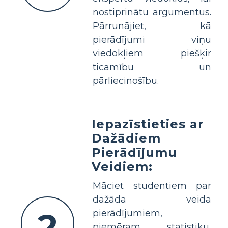
nostiprinātu argumentus.
Pārrunājiet, kā
pierādījumi viņu
viedokļiem piešķir
ticamību un
pārliecinošību.
Iepazīstieties ar
Dažādiem
Pierādījumu
Veidiem:
Māciet studentiem par
dažāda veida
2
pierādījumiem,
piemēram, statistiku,