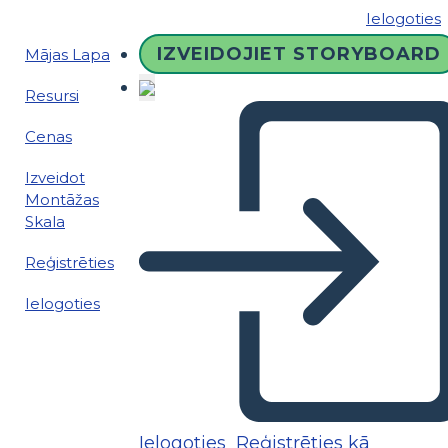
Ielogoties
IZVEIDOJIET STORYBOARD
Mājas Lapa
Resursi
Cenas
Izveidot
Montāžas
Skala
Reģistrēties
Ielogoties
Ielogoties
Reģistrēties kā