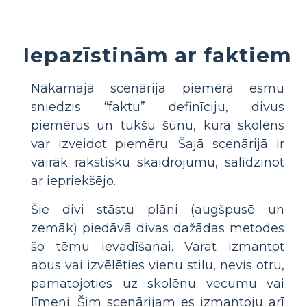
Iepazīstinām ar faktiem
Nākamajā scenārija piemērā esmu
sniedzis “faktu” definīciju, divus
piemērus un tukšu šūnu, kurā skolēns
var izveidot piemēru. Šajā scenārijā ir
vairāk rakstisku skaidrojumu, salīdzinot
ar iepriekšējo.
Šie divi stāstu plāni (augšpusē un
zemāk) piedāvā divas dažādas metodes
šo tēmu ievadīšanai. Varat izmantot
abus vai izvēlēties vienu stilu, nevis otru,
pamatojoties uz skolēnu vecumu vai
līmeni. Šim scenārijam es izmantoju arī