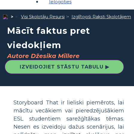
Ielogoties
Visi Skolotāju Resursi
Izglītojoši Raksti Skolotājiem
Mācīt faktus pret
viedokļiem
Autore Džesika Millere
IZVEIDOJIET STĀSTU TABULU ▶
Storyboard That ir lieliski piemērots, lai
mācītu vecākiem vai pieredzējušākiem
ESL studentiem sarežģītākas tēmas.
Nesen es izveidoju dažus scenārijus, lai