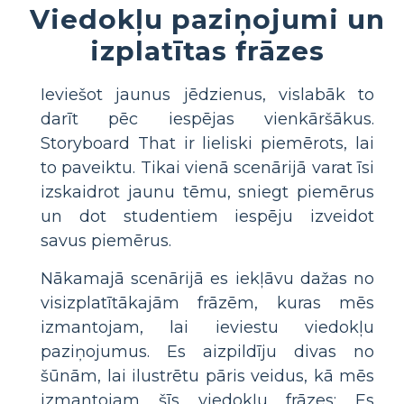
Viedokļu paziņojumi un
izplatītas frāzes
Ieviešot jaunus jēdzienus, vislabāk to
darīt pēc iespējas vienkāršākus.
Storyboard That ir lieliski piemērots, lai
to paveiktu. Tikai vienā scenārijā varat īsi
izskaidrot jaunu tēmu, sniegt piemērus
un dot studentiem iespēju izveidot
savus piemērus.
Nākamajā scenārijā es iekļāvu dažas no
visizplatītākajām frāzēm, kuras mēs
izmantojam, lai ieviestu viedokļu
paziņojumus. Es aizpildīju divas no
šūnām, lai ilustrētu pāris veidus, kā mēs
izmantojam šīs viedokļu frāzes; Es