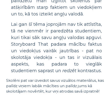
palīdzētu man izglītot skolēnus par
atšķirībām starp faktiem un viedokļiem
un to, kā tos izteikt angļu valodā.
Lai gan šī tēma joprojām nav tik attīstīta,
tā ne vienmēr ir paredzēta studentiem,
kuri tikai sāk savu angļu valodas apguvi.
Storyboard That padara mācību faktus
un viedokļus vairāk jautrības - pat no
skolotāja viedokļa - un tas ir vizuālais
aspekts, kas padara to vieglāk
studentiem saprast un
redzēt
kontrastus.
Skolēni pat var izveidot savus vizuālos materiālus, kas
palīdz viņiem labāk mācīties un palīdz jums kā
skolotājam novērtēt, kur viņi atrodas savā izpratnē!