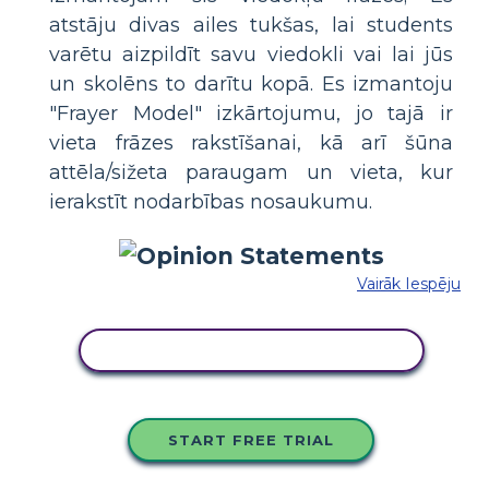
atstāju divas ailes tukšas, lai students
varētu aizpildīt savu viedokli vai lai jūs
un skolēns to darītu kopā. Es izmantoju
"Frayer Model" izkārtojumu, jo tajā ir
vieta frāzes rakstīšanai, kā arī šūna
attēla/sižeta paraugam un vieta, kur
ierakstīt nodarbības nosaukumu.
Vairāk Iespēju
KOPĒJIET ŠO STĀSTU TABULU
START FREE TRIAL