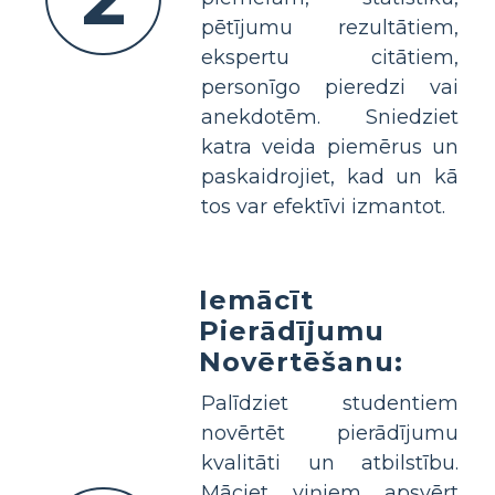
pētījumu rezultātiem,
ekspertu citātiem,
personīgo pieredzi vai
anekdotēm. Sniedziet
katra veida piemērus un
paskaidrojiet, kad un kā
tos var efektīvi izmantot.
Iemācīt
Pierādījumu
Novērtēšanu:
Palīdziet studentiem
novērtēt pierādījumu
kvalitāti un atbilstību.
Māciet viņiem apsvērt