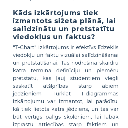
Kāds izkārtojums tiek
izmantots sižeta plānā, lai
salīdzinātu un pretstatītu
viedokļus un faktus?
"T-Chart" izkārtojums ir efektīvs līdzeklis
viedokļu un faktu vizuālai salīdzināšanai
un pretstatīšanai. Tas nodrošina skaidru
katra termina definīciju un piemēru
pretstatu, kas ļauj studentiem viegli
saskatīt atšķirības starp abiem
jēdzieniem. Turklāt T-diagrammas
izkārtojumu var izmantot, lai parādītu,
kā tiek lietots katrs jēdziens, un tas var
būt vērtīgs palīgs skolēniem, lai labāk
izprastu attiecības starp faktiem un