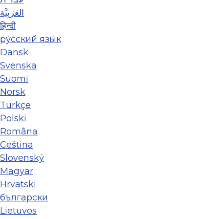
العَرَبِيَّة
हिन्दी
ру́сский язы́к
Dansk
Svenska
Suomi
Norsk
Türkçe
Polski
Româna
Ceština
Slovenský
Magyar
Hrvatski
български
Lietuvos