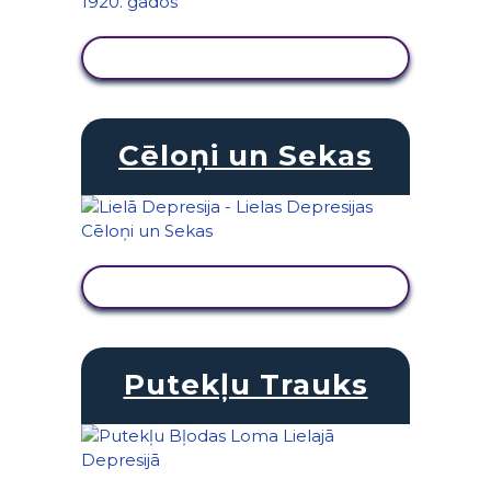
SKATĪT DARBĪBU
Cēloņi un Sekas
SKATĪT DARBĪBU
Putekļu Trauks