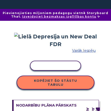
Pievienojieties miljoniem pedagogu vietnē Storyboard
That.
Izveidojiet bezmaksas izglītības kontu
✨
Vairāk Iespēju
KOPĒT DARBĪBU
KOPĒJIET ŠO STĀSTU
TABULU
NODARBĪBU PLĀNA PĀRSKATS