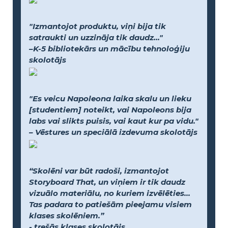
"Izmantojot produktu, viņi bija tik
satraukti un uzzināja tik daudz..."
–K-5 bibliotekārs un mācību tehnoloģiju
skolotājs
"Es veicu Napoleona laika skalu un lieku
[studentiem] noteikt, vai Napoleons bija
labs vai slikts puisis, vai kaut kur pa vidu."
– Vēstures un speciālā izdevuma skolotājs
“Skolēni var būt radoši, izmantojot
Storyboard That, un viņiem ir tik daudz
vizuālo materiālu, no kuriem izvēlēties...
Tas padara to patiešām pieejamu visiem
klases skolēniem.”
- trešās klases skolotājs