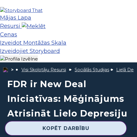
Mājas Lapa
Resursi
Cenas
Izveidot Montāžas Skala
Izveidojiet Storyboard
Visi Skolotāju Resursi
Sociālās Studijas
Lielā Depr
FDR ir New Deal
Iniciatīvas: Mēģinājums
Atrisināt Lielo Depresiju
KOPĒT DARBĪBU