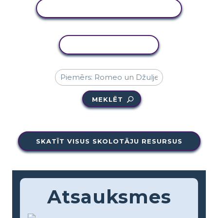
SKATĪT DARBĪBU
KOPĒT DARBĪBU
MEKLĒT
SKATĪT VISUS SKOLOTĀJU RESURSUS
Atsauksmes