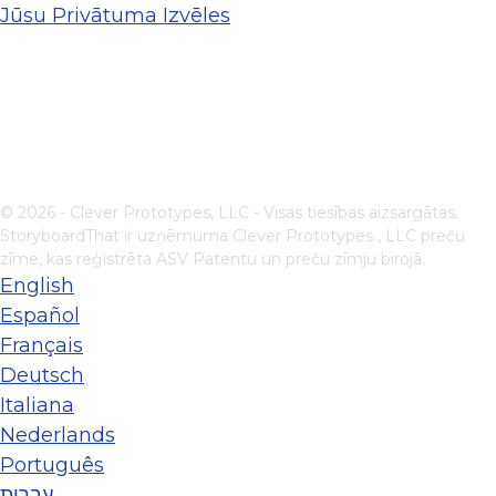
Jūsu Privātuma Izvēles
© 2026 - Clever Prototypes, LLC - Visas tiesības aizsargātas.
StoryboardThat ir uzņēmuma
Clever Prototypes , LLC
preču
zīme, kas reģistrēta ASV Patentu un preču zīmju birojā.
English
Español
Français
Deutsch
Italiana
Nederlands
Português
עברית