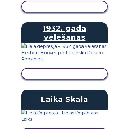
SKATĪT DARBĪBU
1932. gada
vēlēšanas
SKATĪT DARBĪBU
Laika Skala