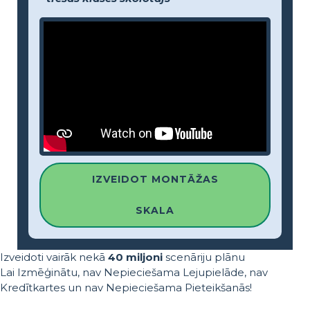
IZVEIDOT MONTĀŽAS
SKALA
Izveidoti vairāk nekā
40 miljoni
scenāriju plānu
Lai Izmēģinātu, nav Nepieciešama Lejupielāde, nav
Kredītkartes un nav Nepieciešama Pieteikšanās!