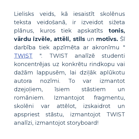
Lielisks veids, kā iesaistīt skolēnus
teksta veidošanā, ir izveidot sižeta
plānus, kuros tiek apskatīts
tonis,
vārdu izvēle, attēli, stils
un
motīvs.
Šī
darbība tiek apzīmēta ar akronīmu "
TWIST
". TWIST analīzē studenti
koncentrējas uz konkrētu rindkopu vai
dažām lappusēm, lai dziļāk aplūkotu
autora nozīmi. To var izmantot
dzejoļiem, īsiem stāstiem un
romāniem. Izmantojot fragmentu,
skolēni var attēlot, izskaidrot un
apspriest stāstu, izmantojot TWIST
analīzi, izmantojot storyboard!