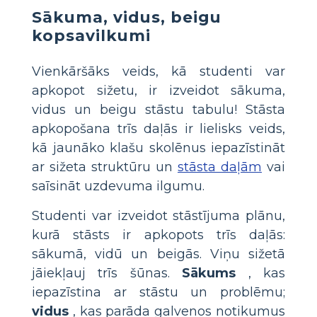
Sākuma, vidus, beigu
kopsavilkumi
Vienkāršāks veids, kā studenti var
apkopot sižetu, ir izveidot sākuma,
vidus un beigu stāstu tabulu! Stāsta
apkopošana trīs daļās ir lielisks veids,
kā jaunāko klašu skolēnus iepazīstināt
ar sižeta struktūru un
stāsta daļām
vai
saīsināt uzdevuma ilgumu.
Studenti var izveidot stāstījuma plānu,
kurā stāsts ir apkopots trīs daļās:
sākumā, vidū un beigās. Viņu sižetā
jāiekļauj trīs šūnas.
Sākums
, kas
iepazīstina ar stāstu un problēmu;
vidus
, kas parāda galvenos notikumus