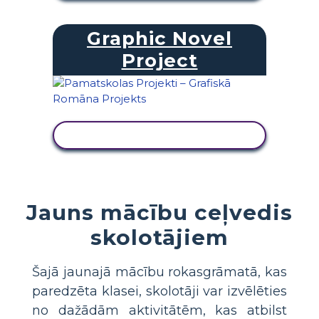
Graphic Novel
Project
SKATĪT DARBĪBU
Jauns mācību ceļvedis
skolotājiem
Šajā jaunajā mācību rokasgrāmatā, kas
paredzēta klasei, skolotāji var izvēlēties
no dažādām aktivitātēm, kas atbilst