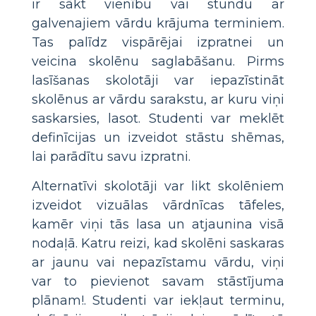
ir sākt vienību vai stundu ar
galvenajiem vārdu krājuma terminiem.
Tas palīdz vispārējai izpratnei un
veicina skolēnu saglabāšanu. Pirms
lasīšanas skolotāji var iepazīstināt
skolēnus ar vārdu sarakstu, ar kuru viņi
saskarsies, lasot. Studenti var meklēt
definīcijas un izveidot stāstu shēmas,
lai parādītu savu izpratni.
Alternatīvi skolotāji var likt skolēniem
izveidot vizuālas vārdnīcas tāfeles,
kamēr viņi tās lasa un atjaunina visā
nodaļā. Katru reizi, kad skolēni saskaras
ar jaunu vai nepazīstamu vārdu, viņi
var to pievienot savam stāstījuma
plānam!. Studenti var iekļaut terminu,