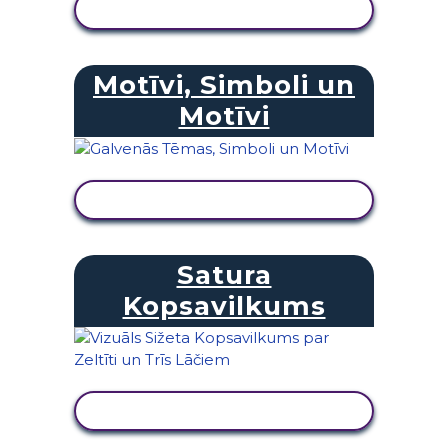
SKATĪT DARBĪBU
Motīvi, Simboli un
Motīvi
SKATĪT DARBĪBU
Satura
Kopsavilkums
SKATĪT DARBĪBU