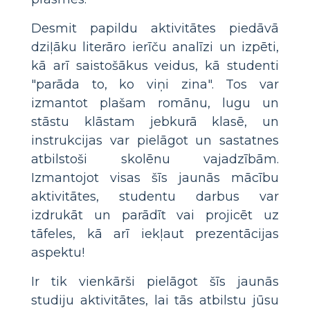
Desmit papildu aktivitātes piedāvā
dziļāku literāro ierīču analīzi un izpēti,
kā arī saistošākus veidus, kā studenti
"parāda to, ko viņi zina". Tos var
izmantot plašam romānu, lugu un
stāstu klāstam jebkurā klasē, un
instrukcijas var pielāgot un sastatnes
atbilstoši skolēnu vajadzībām.
Izmantojot visas šīs jaunās mācību
aktivitātes, studentu darbus var
izdrukāt un parādīt vai projicēt uz
tāfeles, kā arī iekļaut prezentācijas
aspektu!
Ir tik vienkārši pielāgot šīs jaunās
studiju aktivitātes, lai tās atbilstu jūsu