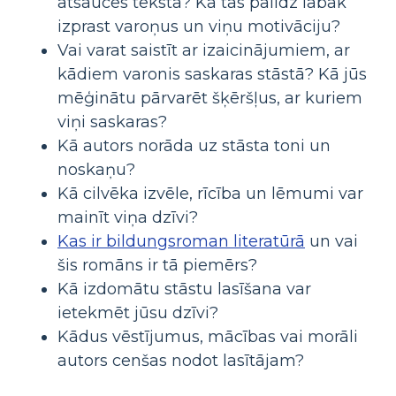
atsauces tekstā? Kā tas palīdz labāk
izprast varoņus un viņu motivāciju?
Vai varat saistīt ar izaicinājumiem, ar
kādiem varonis saskaras stāstā? Kā jūs
mēģinātu pārvarēt šķēršļus, ar kuriem
viņi saskaras?
Kā autors norāda uz stāsta toni un
noskaņu?
Kā cilvēka izvēle, rīcība un lēmumi var
mainīt viņa dzīvi?
Kas ir bildungsroman literatūrā
un vai
šis romāns ir tā piemērs?
Kā izdomātu stāstu lasīšana var
ietekmēt jūsu dzīvi?
Kādus vēstījumus, mācības vai morāli
autors cenšas nodot lasītājam?