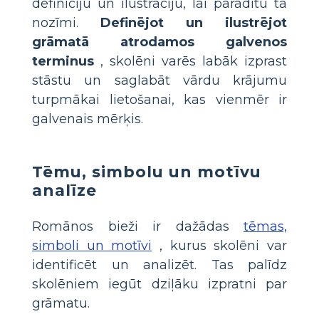
definīciju un ilustrāciju, lai parādītu tā
nozīmi.
Definējot un ilustrējot
grāmatā atrodamos galvenos
terminus
, skolēni varēs labāk izprast
stāstu un saglabāt vārdu krājumu
turpmākai lietošanai, kas vienmēr ir
galvenais mērķis.
Tēmu, simbolu un motīvu
analīze
Romānos bieži ir dažādas
tēmas,
simboli un motīvi
, kurus skolēni var
identificēt un analizēt. Tas palīdz
skolēniem iegūt dziļāku izpratni par
grāmatu.