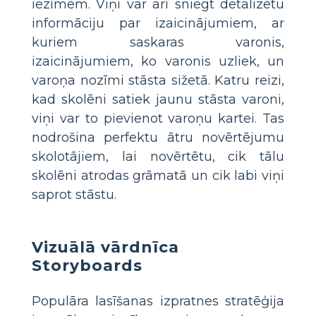
iezīmēm. Viņi var arī sniegt detalizētu
informāciju par izaicinājumiem, ar
kuriem saskaras varonis,
izaicinājumiem, ko varonis uzliek, un
varoņa nozīmi stāsta sižetā. Katru reizi,
kad skolēni satiek jaunu stāsta varoni,
viņi var to pievienot varoņu kartei. Tas
nodrošina perfektu ātru novērtējumu
skolotājiem, lai novērtētu, cik tālu
skolēni atrodas grāmatā un cik labi viņi
saprot stāstu.
Vizuālā vārdnīca
Storyboards
Populāra lasīšanas izpratnes stratēģija