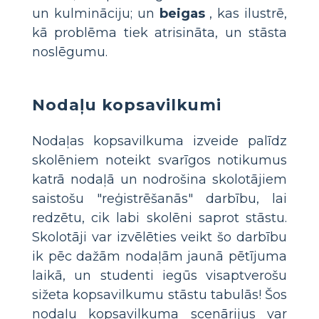
un kulmināciju; un
beigas
, kas ilustrē,
kā problēma tiek atrisināta, un stāsta
noslēgumu.
Nodaļu kopsavilkumi
Nodaļas kopsavilkuma izveide palīdz
skolēniem noteikt svarīgos notikumus
katrā nodaļā un nodrošina skolotājiem
saistošu "reģistrēšanās" darbību, lai
redzētu, cik labi skolēni saprot stāstu.
Skolotāji var izvēlēties veikt šo darbību
ik pēc dažām nodaļām jaunā pētījuma
laikā, un studenti iegūs visaptverošu
sižeta kopsavilkumu stāstu tabulās! Šos
nodaļu kopsavilkuma scenārijus var