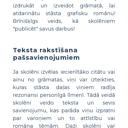
izdrukāt un izveidot grāmatā, lai
atdarinātu stāsta grafisku romānu!
Brīnišķīgs veids, kā skolēniem
"publicēt" savus darbus!
Teksta rakstīšana
pašsavienojumiem
Ja skolēni izvēlas iecienītāko citātu vai
ainu no grāmatas, viņi var izteikties,
kuras stāsta daļas viņiem radīja
rezonansi personīgā līmenī. Tādā veidā
skolēni veido teksta un sevis
savienojumu, kas parāda viņu izpratni
par varoņiem un to attīstību vai
romāna tēmām. Daži skolēni var