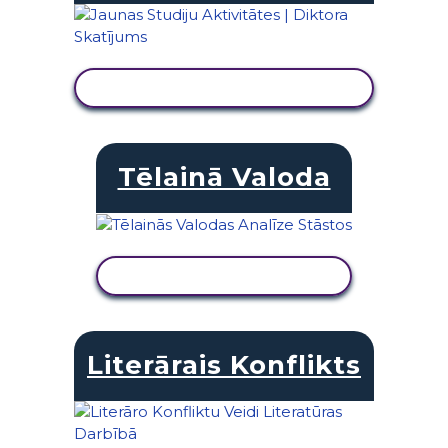
SKATĪT DARBĪBU
Tēlainā Valoda
SKATĪT DARBĪBU
Literārais Konflikts