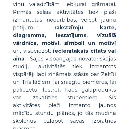
viņu vajadzībām jebkurai grāmatai.
Pirmās sešas aktivitātes tiek plaši
izmantotas nodarbībās, veicot jaunu
pētījumu:
rakstzīmju karte,
diagramma, iestatījums, vizuālā
vārdnīca, motīvi, simboli un motīvi
un, visbeidzot,
iecienītākais citāts vai
aina
. Šajās vispārīgajās novatoriskajās
studiju aktivitātēs tiek izmantots
vispārēji labi zināmais stāsts par Zeltīti
un Trīs lāčiem, lai sniegtu piemērus, lai
palīdzētu ilustrēt, kāds galaprodukts
var izskatīties studentiem. Šīs
aktivitātes bieži izmanto jaunos
mācību stundu plānos, jo tās mudina
skolēnus uzlabot savas izpratnes
prasmes.