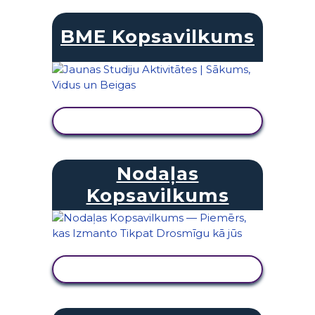
BME Kopsavilkums
SKATĪT DARBĪBU
Nodaļas
Kopsavilkums
SKATĪT DARBĪBU