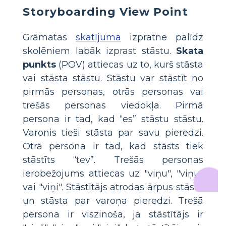
Storyboarding View Point
Grāmatas
skatījuma
izpratne palīdz
skolēniem labāk izprast stāstu.
Skata
punkts
(POV) attiecas uz to, kurš stāsta
vai stāsta stāstu. Stāstu var stāstīt no
pirmās personas, otrās personas vai
trešās personas viedokļa. Pirmā
persona ir tad, kad “es” stāstu stāstu.
Varonis tieši stāsta par savu pieredzi.
Otrā persona ir tad, kad stāsts tiek
stāstīts “tev”. Trešās personas
ierobežojums attiecas uz "viņu", "viņu"
vai "viņi". Stāstītājs atrodas ārpus stāsta
un stāsta par varoņa pieredzi. Trešā
persona ir viszinoša, ja stāstītājs ir