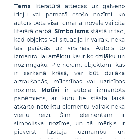
Tēma
literatūrā attiecas uz galveno
ideju vai pamatā esošo nozīmi, ko
autors pēta visā romānā, novelē vai citā
literārā darbā.
Simbolisms
stāstā ir tad,
kad objekts vai situācija ir vairāk, nekā
tas parādās uz virsmas. Autors to
izmanto, lai attēlotu kaut ko dziļāku un
nozīmīgāku. Piemēram, objektam, kas
ir sarkanā krāsā, var būt dziļāka
aizraušanās, mīlestības vai uzticības
nozīme.
Motīvi
ir autora izmantots
paņēmiens, ar kuru tie stāsta laikā
atkārto noteiktu elementu vairāk nekā
vienu reizi. Šim elementam ir
simboliska nozīme, un tā mērķis ir
pievērst lasītāja uzmanību un