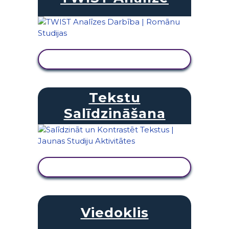
SKATĪT DARBĪBU
Tekstu
Salīdzināšana
SKATĪT DARBĪBU
Viedoklis