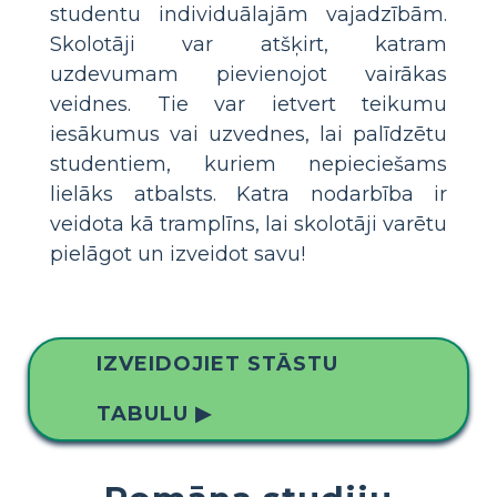
studentu individuālajām vajadzībām.
Skolotāji var atšķirt, katram
uzdevumam pievienojot vairākas
veidnes. Tie var ietvert teikumu
iesākumus vai uzvednes, lai palīdzētu
studentiem, kuriem nepieciešams
lielāks atbalsts. Katra nodarbība ir
veidota kā tramplīns, lai skolotāji varētu
pielāgot un izveidot savu!
IZVEIDOJIET STĀSTU
TABULU ▶