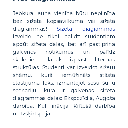
Jebkura jauna vienība būtu nepilnīga
bez sižeta kopsavilkuma vai sižeta
diagrammas!
Sižeta diagrammas
izveide ne tikai palīdz studentiem
apgūt sižeta daļas, bet arī pastiprina
galvenos notikumus un palīdz
skolēniem labāk izprast literārās
struktūras. Studenti var izveidot sižetu
shēmu, kurā iemūžināts stāsta
stāstījuma loks, izmantojot sešu šūnu
scenāriju, kurā ir galvenās sižeta
diagrammas daļas: Ekspozīcija, Augoša
darbība, Kulminācija, Krītošā darbība
un Izšķirtspēja.