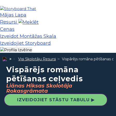
Mājas Lapa
Resursi
Cenas
Izveidot Montāžas Skala
Izveidojiet Storyboard
Visi Skolotāju Resursi
Vispārējs romāna pētīšanas ce
Vispārējs romāna
pētīšanas ceļvedis
Liānas Hiksas Skolotāja
Rokasgrāmata
IZVEIDOJIET STĀSTU TABULU ▶