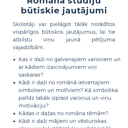
Romāna studiju
būtiskie jautājumi
Skolotāji var pielāgot tālāk norādītos
vispārīgos būtiskos jautājumus, lai tie
atbilstu viņu jaunā pētījuma
vajadzībām.
Kas ir daži no galvenajiem varoņiem un
ar kādiem izaicinājumiem viņi
saskaras?
Kādi ir daži no romānā ietvertajiem
simboliem un motīviem? Kā simbolika
palīdz labāk izprast varoņus un viņu
motivāciju?
Kādas ir dažas no romāna tēmām?
Kādi ir daži mājieni un vēsturiskas