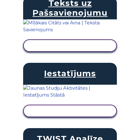
Teksts uz
Pašsavienojumu
SKATĪT DARBĪBU
Iestatījums
SKATĪT DARBĪBU
TWIST Analīze