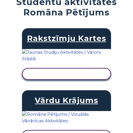
Studentu aktivitātes
Romāna Pētījums
Rakstzīmju Kartes
SKATĪT DARBĪBU
Vārdu Krājums