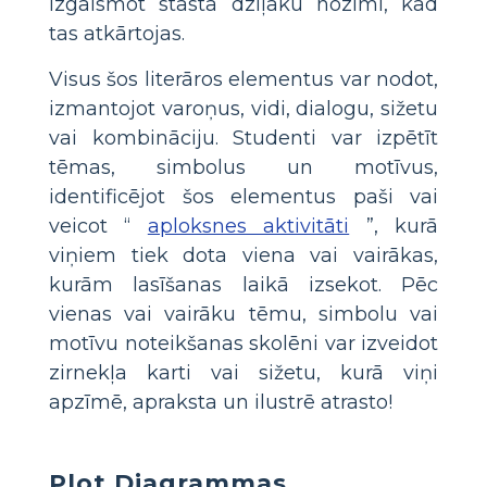
izgaismot stāsta dziļāku nozīmi, kad
tas atkārtojas.
Visus šos literāros elementus var nodot,
izmantojot varoņus, vidi, dialogu, sižetu
vai kombināciju. Studenti var izpētīt
tēmas, simbolus un motīvus,
identificējot šos elementus paši vai
veicot “
aploksnes aktivitāti
”, kurā
viņiem tiek dota viena vai vairākas,
kurām lasīšanas laikā izsekot. Pēc
vienas vai vairāku tēmu, simbolu vai
motīvu noteikšanas skolēni var izveidot
zirnekļa karti vai sižetu, kurā viņi
apzīmē, apraksta un ilustrē atrasto!
Plot Diagrammas