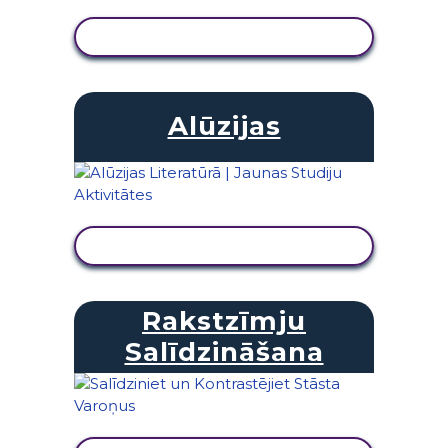
SKATĪT DARBĪBU
Alūzijas
SKATĪT DARBĪBU
Rakstzīmju
Salīdzināšana