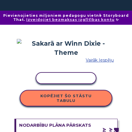
Pievienojieties miljoniem pedagogu vietnē Storyboard
That.
Izveidojiet bezmaksas izglītības kontu
✨
Vairāk Iespēju
KOPĒT DARBĪBU
KOPĒJIET ŠO STĀSTU
TABULU
NODARBĪBU PLĀNA PĀRSKATS