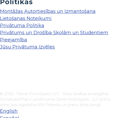
Politikas
Montāžas Autortiesības un Izmantošana
Lietošanas Noteikumi
Privātuma Politika
Privātums un Drošība Skolām un Studentiem
Pieejamība
Jūsu Privātuma Izvēles
© 2026 - Clever Prototypes, LLC - Visas tiesības aizsargātas.
StoryboardThat ir uzņēmuma
Clever Prototypes , LLC
preču
zīme, kas reģistrēta ASV Patentu un preču zīmju birojā.
English