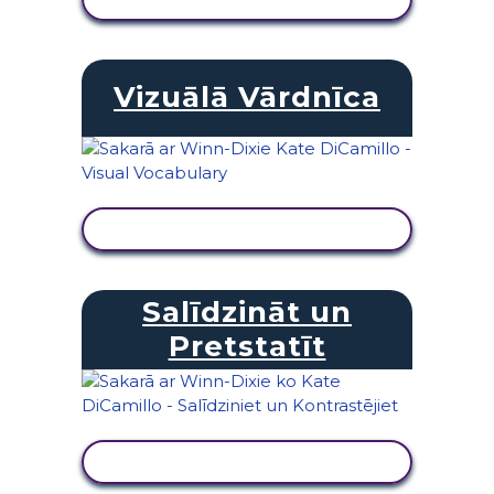
Vizuālā Vārdnīca
SKATĪT DARBĪBU
Salīdzināt un
Pretstatīt
SKATĪT DARBĪBU