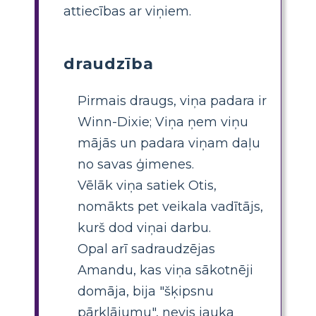
attiecības ar viņiem.
draudzība
Pirmais draugs, viņa padara ir
Winn-Dixie; Viņa ņem viņu
mājās un padara viņam daļu
no savas ģimenes.
Vēlāk viņa satiek Otis,
nomākts pet veikala vadītājs,
kurš dod viņai darbu.
Opal arī sadraudzējas
Amandu, kas viņa sākotnēji
domāja, bija "šķipsnu
pārklājumu", nevis jauka