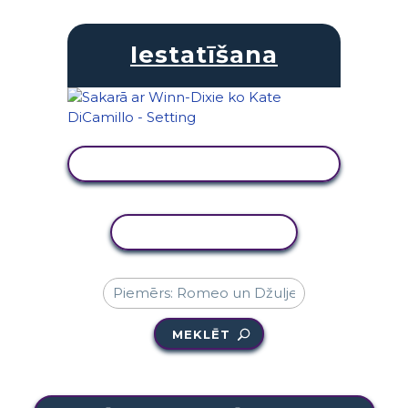
Iestatīšana
SKATĪT DARBĪBU
KOPĒT DARBĪBU
MEKLĒT