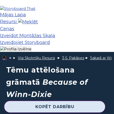
Mājas Lapa
Resursi
Cenas
Izveidot Montāžas Skala
Izveidojiet Storyboard
Visi Skolotāju Resursi
3-5. Pakāpes
Sakarā ar Win
Tēmu attēlošana
grāmatā
Because of
Winn-Dixie
KOPĒT DARBĪBU