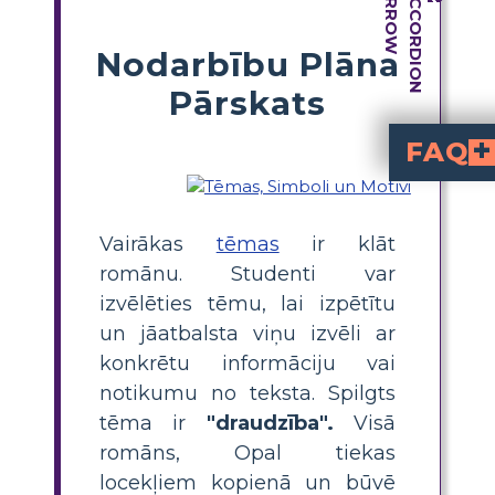
Nodarbību Plāna
Pārskats
FAQ
Kāda ir stāsta "Vin-Diksija dēļ" galvenā tēma?
Grāmatas galvenā tēma ir draudz
Kā lasītāji var 
Draudzības motīvu lielā mērā ietekmē Opāla un Vinn-Diksi attiecības. Opā
Opāls, stāsta galvenais varonis, un vairāki citi varoņi padara vientulības tēmu skaidru. Opāla ir vientuļa savā jaunajā pilsētā, jo viņa nevienu nepazīst, kamēr nesatiek suni Vinn-Diksi. Turklāt citi varoņi, piemēram, Glorija Dumpa un Otiss, arī s
Kādas dzīves mā
Jaunie lasītāji var atklāt pieņemšanas, piedošanas un draudzības
Vairākas
tēmas
ir klāt
romānu. Studenti var
izvēlēties tēmu, lai izpētītu
un jāatbalsta viņu izvēli ar
konkrētu informāciju vai
notikumu no teksta. Spilgts
tēma ir
"draudzība".
Visā
romāns, Opal tiekas
locekļiem kopienā un būvē