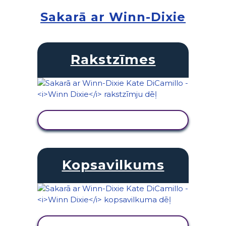
Sakarā ar Winn-Dixie
Rakstzīmes
SKATĪT DARBĪBU
Kopsavilkums
SKATĪT DARBĪBU