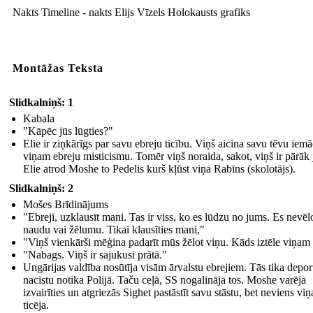
Nakts Timeline - nakts Elijs Vīzels Holokausts grafiks
M
Montāžas Teksta
Slidkalniņš: 1
Kabala
"Kāpēc jūs lūgties?"
Elie ir ziņkārīgs par savu ebreju ticību. Viņš aicina savu tēvu iemā
viņam ebreju misticismu. Tomēr viņš noraida, sakot, viņš ir pārāk 
Septiņus mēnešus, Elie un viņa tēvs strādāja koncentrācijas nometnēm
Elie atrod Moshe to Pedelis kurš kļūst viņa Rabīns (skolotājs).
Aušvici un Buna. Tur viņi izturēja un pieredzējusi briesmīgus noziegumus
pret cilvēci.
Slidkalniņš: 2
Mošes Brīdinājums
"Ebreji, uzklausīt mani. Tas ir viss, ko es lūdzu no jums. Es nevēl
naudu vai žēlumu. Tikai klausīties mani,"
"Viņš vienkārši mēģina padarīt mūs žēlot viņu. Kāds iztēle viņam 
"Nabags. Viņš ir sajukusi prātā."
Ungārijas valdība nosūtīja visām ārvalstu ebrejiem. Tās tika depor
nacistu notika Polijā. Taču ceļā, SS nogalināja tos. Moshe varēja
izvairīties un atgriezās Sighet pastāstīt savu stāstu, bet neviens vi
ticēja.