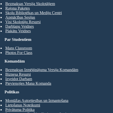
Bezmaksas Versija Skolotājiem
Rajona Paketes
Skolu Bibliotēkas un Mediju Centri
29. janvāris: Ierašanās Buchenwald. Shlomo Wiesel mira dizentērijas,
bada un pārguruma. Elie kļūst vaina piemeklētas pār jūtām reljefa un
Apmācības Sesijas
skumjas, viņš jutās.
Visi Skolotāju Resursi
Darblapu Veidnes
Plakātu Veidnes
Par Studentiem
Mans Classroom
Photos For Class
Komandām
Bezmaksas Izmēģinājuma Versija Komandām
Biznesa Resursi
Izveidot Darbam
Pievienojies Mana Komanda
Politikas
Montāžas Autortiesības un Izmantošana
Lietošanas Noteikumi
Privātuma Politika