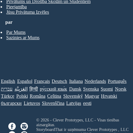
Privātums un Drošība Skolām un Studentiem
Pieejamība
Jūsu Privātuma Izvēles
par
Par Mums
Sazinies ar Mums
English
Español
Français
Deutsch
Italiana
Nederlands
Português
עברית
العَرَبِيَّة
हिन्दी
ру́сский язы́к
Dansk
Svenska
Suomi
Norsk
Türkçe
Polski
Româna
Ceština
Slovenský
Magyar
Hrvatski
български
Lietuvos
Slovenščina
Latvijas
eesti
© 2026 - Clever Prototypes, LLC - Visas tiesības
aizsargātas.
StoryboardThat ir uzņēmuma
Clever Prototypes , LLC