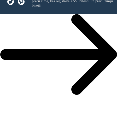
preču zīme, kas reģistrēta ASV Patentu un preču zīmju
birojā.
Legend
1 Years and 120 Days
Time Break
Create your own at Storyboard That