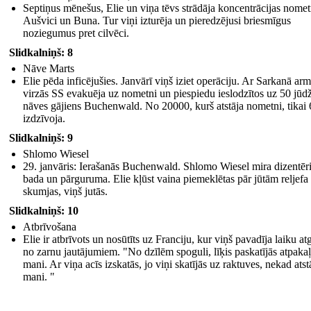
Septiņus mēnešus, Elie un viņa tēvs strādāja koncentrācijas nom
Aušvici un Buna. Tur viņi izturēja un pieredzējusi briesmīgus
noziegumus pret cilvēci.
Slidkalniņš: 8
Nāve Marts
Elie pēda inficējušies. Janvārī viņš iziet operāciju. Ar Sarkanā arm
virzās SS evakuēja uz nometni un piespiedu ieslodzītos uz 50 jūd
nāves gājiens Buchenwald. No 20000, kurš atstāja nometni, tikai
izdzīvoja.
Slidkalniņš: 9
Shlomo Wiesel
29. janvāris: Ierašanās Buchenwald. Shlomo Wiesel mira dizentēri
bada un pārguruma. Elie kļūst vaina piemeklētas pār jūtām reljefa
skumjas, viņš jutās.
Slidkalniņš: 10
Atbrīvošana
Elie ir atbrīvots un nosūtīts uz Franciju, kur viņš pavadīja laiku at
no zarnu jautājumiem. "No dzīlēm spoguli, līķis paskatījās atpaka
mani. Ar viņa acīs izskatās, jo viņi skatījās uz raktuves, nekad atst
mani. "