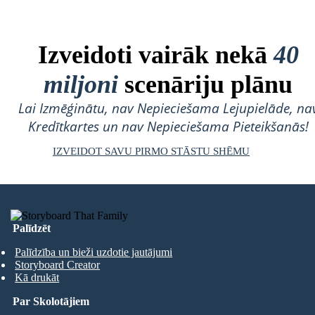
Izveidoti vairāk nekā
40
Shlomo Wiesel
miljoni
scenāriju plānu
Lai Izmēģinātu, nav Nepieciešama Lejupielāde, na
Kredītkartes un nav Nepieciešama Pieteikšanās!
IZVEIDOT SAVU PIRMO STĀSTU SHĒMU
M
Palīdzēt
Palīdzība un bieži uzdotie jautājumi
Storyboard Creator
Kā drukāt
Par Skolotājiem