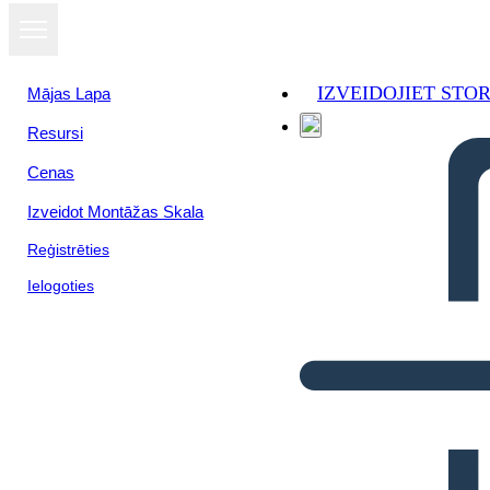
IZVEIDOJIET ST
Mājas Lapa
Resursi
Cenas
Izveidot Montāžas Skala
Reģistrēties
Ielogoties