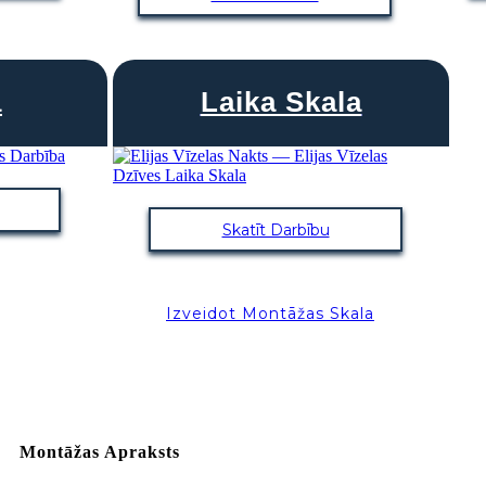
a
Laika Skala
Skatīt Darbību
Dzīve Camp
Izveidot Montāžas Skala
"Dieva dēļ, kur ir
Montāžas Apraksts
Dievs,"