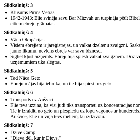
Slidkalniņš: 3
Klusums Pirms Vētras
1942-1943: Elie svinēja savu Bar Mitzvah un turpināja pētīt Bībel
citiem ebreju grāmatas.
Slidkalniņš: 4
Vācu Okupācijas
Visiem ebrejiem ir jāreģistrējas, un valkāt dzeltenu zvaigzni. Sask
jauno likumu, neviens ebrejs var savu biznesu.
Sighet kļūst aizņemts. Ebreji bija spiesti valkāt zvaigznēm. Drīz v
uzņēmumiem tika slēgtas.
Slidkalniņš: 5
Tad Nāca Geto
Ebreju mājas bija iebruka, un tie bija spiesti uz geto.
Slidkalniņš: 6
Transports uz Aušvici
Elie tēvs uzzina, ka visi jūdi tiks transportēti uz koncentrācijas no
Tie ir izraidīti no geto un piespiedu uz lopu vagonos ar hundered
Aušvicē, Elie un viņa tēvs meliem, lai izdzīvotu.
Slidkalniņš: 7
Dzīve Camp
"Dieva dēļ, kur ir Dievs,"