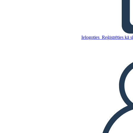
Elie Wiesel Nakts Timeline
Ielogoties
Reģistrēties kā 
Kopējiet šo stāstu tabulu
IZVEIDOT STĀSTU SHĒMU
Kopējiet šo stāstu tabulu
IZVEIDOT STĀSTU SHĒMU
ATSKAŅOT SLAIDRĀDI
IZLASI MAN