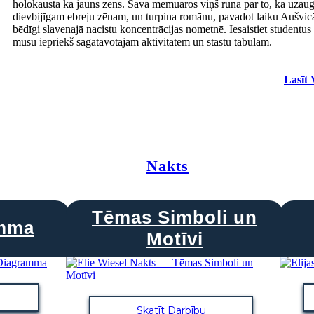
holokaustā kā jauns zēns. Savā memuāros viņš runā par to, kā uzaug
dievbijīgam ebreju zēnam, un turpina romānu, pavadot laiku Aušvic
bēdīgi slavenajā nacistu koncentrācijas nometnē. Iesaistiet studentus 
mūsu iepriekš sagatavotajām aktivitātēm un stāstu tabulām.
Lasīt 
Nakts
Tēmas Simboli un
amma
Motīvi
Skatīt Darbību