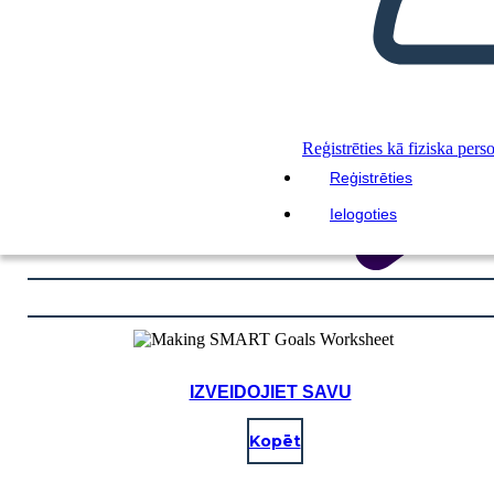
Reģistrēties kā fiziska pers
Reģistrēties
Ielogoties
IZVEIDOJIET SAVU
Kopēt