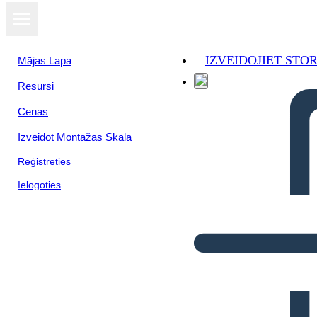
IZVEIDOJIET ST
Mājas Lapa
Resursi
Cenas
Izveidot Montāžas Skala
Reģistrēties
Ielogoties