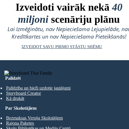
Izveidoti vairāk nekā
40
miljoni
scenāriju plānu
Lai Izmēģinātu, nav Nepieciešama Lejupielāde, na
Kredītkartes un nav Nepieciešama Pieteikšanās!
IZVEIDOT SAVU PIRMO STĀSTU SHĒMU
Palīdzēt
Palīdzība un bieži uzdotie jautājumi
Storyboard Creator
Kā drukāt
Par Skolotājiem
Bezmaksas Versija Skolotājiem
Rajona Paketes
Skolu Bibliotēkas un Mediju Centri