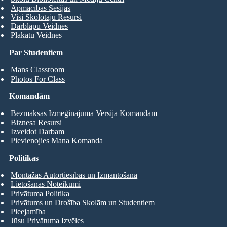
Apmācības Sesijas
Visi Skolotāju Resursi
Darblapu Veidnes
Plakātu Veidnes
Par Studentiem
Mans Classroom
Photos For Class
Komandām
Bezmaksas Izmēģinājuma Versija Komandām
Biznesa Resursi
Izveidot Darbam
Pievienojies Mana Komanda
Politikas
Montāžas Autortiesības un Izmantošana
Lietošanas Noteikumi
Privātuma Politika
Privātums un Drošība Skolām un Studentiem
Pieejamība
Jūsu Privātuma Izvēles