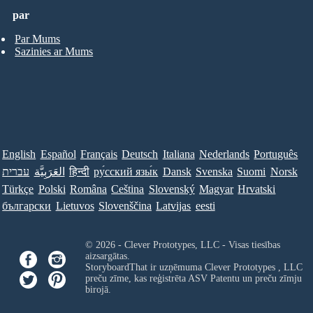
par
Par Mums
Sazinies ar Mums
English
Español
Français
Deutsch
Italiana
Nederlands
Português
עברית
العَرَبِيَّة
हिन्दी
ру́сский язы́к
Dansk
Svenska
Suomi
Norsk
Türkçe
Polski
Româna
Ceština
Slovenský
Magyar
Hrvatski
български
Lietuvos
Slovenščina
Latvijas
eesti
© 2026 - Clever Prototypes, LLC - Visas tiesības
aizsargātas.
StoryboardThat ir uzņēmuma
Clever Prototypes , LLC
preču zīme, kas reģistrēta ASV Patentu un preču zīmju
birojā.