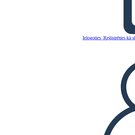
Making SMART Goals
Worksheet
Ielogoties
Reģistrēties kā 
Kopējiet šo stāstu tabulu
IZVEIDOT STĀSTU SHĒMU
ATSKAŅOT SLAIDRĀDI
IZLASI MAN