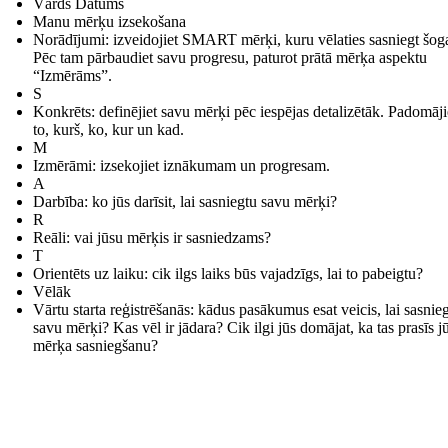
Vārds Datums
Manu mērķu izsekošana
Norādījumi: izveidojiet SMART mērķi, kuru vēlaties sasniegt šog
Pēc tam pārbaudiet savu progresu, paturot prātā mērķa aspektu
“Izmērāms”.
S
Konkrēts: definējiet savu mērķi pēc iespējas detalizētāk. Padomāji
to, kurš, ko, kur un kad.
M
Izmērāmi: izsekojiet iznākumam un progresam.
A
Darbība: ko jūs darīsit, lai sasniegtu savu mērķi?
R
Reāli: vai jūsu mērķis ir sasniedzams?
T
Orientēts uz laiku: cik ilgs laiks būs vajadzīgs, lai to pabeigtu?
Vēlāk
Vārtu starta reģistrēšanās: kādus pasākumus esat veicis, lai sasnie
savu mērķi? Kas vēl ir jādara? Cik ilgi jūs domājat, ka tas prasīs j
mērķa sasniegšanu?