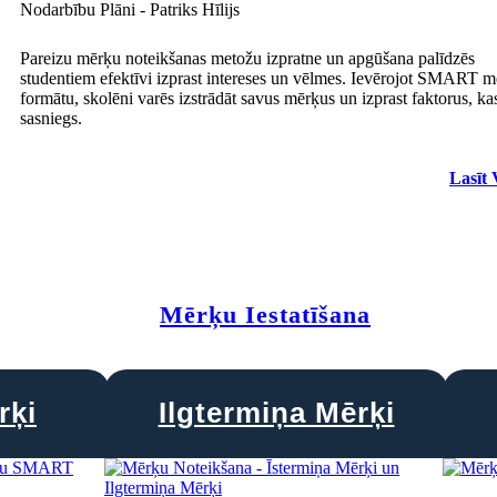
Nodarbību Plāni - Patriks Hīlijs
Pareizu mērķu noteikšanas metožu izpratne un apgūšana palīdzēs
studentiem efektīvi izprast intereses un vēlmes. Ievērojot SMART 
formātu, skolēni varēs izstrādāt savus mērķus un izprast faktorus, ka
sasniegs.
Lasīt 
Mērķu Iestatīšana
rķi
Ilgtermiņa Mērķi