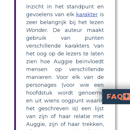
Inzicht in het standpunt en
gevoelens van elk
karakter
is
zeer belangrijk bij het lezen
Wonder.
De auteur maakt
gebruik van punten
verschillende karakters 'van
het oog op de lezers te laten
zien hoe Auggie beïnvloedt
mensen op verschillende
manieren. Voor elk van de
personages (voor wie een
hoofdstuk wordt genoemd
FAQ
en uit wiens oogpunt waarin
Waarom moeten we
Proberen de gevoelens van een personage te begrijpen tijdens het lezen van een verhaa
Wat is de relatie tussen sta
Elk personage heeft zijn eigen mening over andere personages in het boek en wat er in het verhaal g
Wat zijn de voordelen van h
Vooral in een verhaal met veel personages kan het
het geschreven is) een lijst
van zijn of haar relatie met
Auggie, zijn of haar trekken,