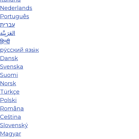
Nederlands
Português
עברית
العَرَبِيَّة
हिन्दी
ру́сский язы́к
Dansk
Svenska
Suomi
Norsk
Türkçe
Polski
Româna
Ceština
Slovenský
Magyar