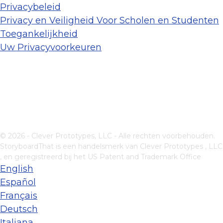
Privacybeleid
Privacy en Veiligheid Voor Scholen en Studenten
Toegankelijkheid
Uw Privacyvoorkeuren
© 2026 - Clever Prototypes, LLC - Alle rechten voorbehouden.
StoryboardThat is een handelsmerk van
Clever Prototypes , LLC
, en geregistreerd bij het US Patent and Trademark Office
English
Español
Français
Deutsch
Italiana