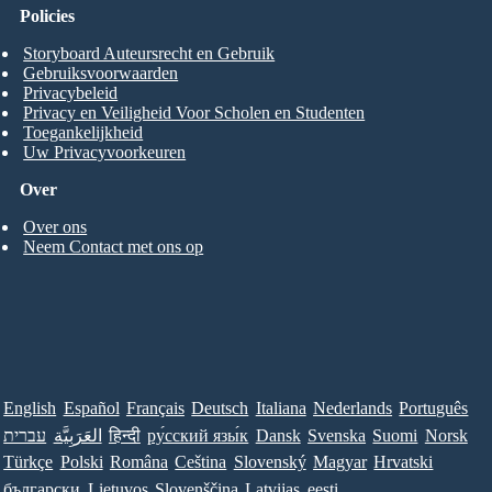
Policies
Storyboard Auteursrecht en Gebruik
Gebruiksvoorwaarden
Privacybeleid
Privacy en Veiligheid Voor Scholen en Studenten
Toegankelijkheid
Uw Privacyvoorkeuren
Over
Over ons
Neem Contact met ons op
English
Español
Français
Deutsch
Italiana
Nederlands
Português
עברית
العَرَبِيَّة
हिन्दी
ру́сский язы́к
Dansk
Svenska
Suomi
Norsk
Türkçe
Polski
Româna
Ceština
Slovenský
Magyar
Hrvatski
български
Lietuvos
Slovenščina
Latvijas
eesti