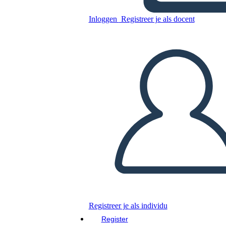
Inloggen
Registreer je als docent
Tekens 5 Field-Template
Kopieer dit Storyboard
MAAK EEN STORYBOARD
DIAVOORSTELLING AFSPELEN
LEES MIJ VOOR
Registreer je als individu
Register