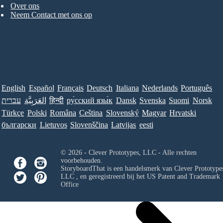
Over ons
Neem Contact met ons op
English
Español
Français
Deutsch
Italiana
Nederlands
Português
עברית
العَرَبِيَّة
हिन्दी
ру́сский язы́к
Dansk
Svenska
Suomi
Norsk
Türkçe
Polski
Româna
Ceština
Slovenský
Magyar
Hrvatski
български
Lietuvos
Slovenščina
Latvijas
eesti
© 2026 - Clever Prototypes, LLC - Alle rechten
voorbehouden.
StoryboardThat is een handelsmerk van
Clever Prototypes
LLC
, en geregistreerd bij het US Patent and Trademark
Office