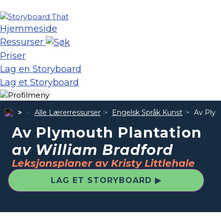
Hjemmeside
Ressurser
Priser
Lag en Storyboard
Lag et Storyboard
Alle Lærerressurser
Engelsk Språk Kunst
Av Plym
Av Plymouth Plantation
av William Bradford
Leksjonsplaner av Kristy Littlehale
LAG ET STORYBOARD ▶