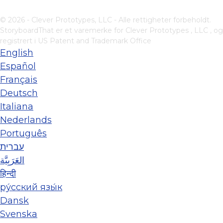
© 2026 - Clever Prototypes, LLC - Alle rettigheter forbeholdt.
StoryboardThat er et varemerke for
Clever Prototypes , LLC
, og
registrert i US Patent and Trademark Office
English
Español
Français
Deutsch
Italiana
Nederlands
Português
עברית
العَرَبِيَّة
हिन्दी
ру́сский язы́к
Dansk
Svenska