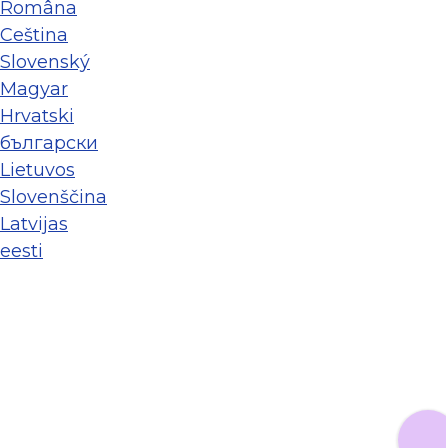
Româna
Ceština
Slovenský
Magyar
Hrvatski
български
Lietuvos
Slovenščina
Latvijas
eesti