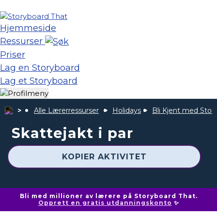
Hjemmeside
Ressurser
Priser
Lag en Storyboard
Lag et Storyboard
Alle Lærerressurser
Holidays
Bli Kjent med Stor
Skattejakt i par
KOPIER AKTIVITET
Bli med millioner av lærere på Storyboard That.
Opprett en gratis utdanningskonto
✨