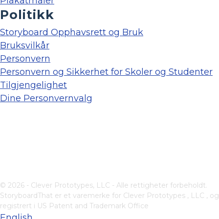
Plakatmaler
Politikk
Storyboard Opphavsrett og Bruk
Bruksvilkår
Personvern
Personvern og Sikkerhet for Skoler og Studenter
Tilgjengelighet
Dine Personvernvalg
© 2026 - Clever Prototypes, LLC - Alle rettigheter forbeholdt.
StoryboardThat er et varemerke for
Clever Prototypes , LLC
, og
registrert i US Patent and Trademark Office
English