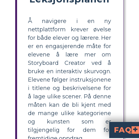
Å navigere i en ny
nettplattform krever øvelse
for både elever og lærere. Her
er en engasjerende måte for
elevene å lære mer om
Storyboard Creator ved å
bruke en interaktiv skurvogn.
Elevene følger instruksjonene
i titlene og beskrivelsene for
å lage ulike scener. På denne
måten kan de bli kjent med
de mange ulike kategoriene
og kunsten som er
FAQ
tilgjengelig for dem for
fremtidige oppdrag.
i Storyboard That er en interaktiv aktivitet hvor elever jobber sammen med en partner for å utforske plattformens ulike kategorier og kunst ved å følge instruksjoner i hver celle. Dette hjelper elever med å 
Hvordan kan lærere a
i Storyboard That ved å justere oppgaveinnstill
Hva er fordelene med å bruke en skattejakt for å introdusere Storyboard That for elever?
hjelper elever med aktivt å utforske 
kommunikasjons-
gjennom samarbeid, noe som g
Hvilke trinn bør e
, følge instruksjonene i hver celleoverskrift og -besk
Kan Storyboard That-sk
er ideell for skolestart, og hjelper elever med å bli kjent med hverandre og plattformen samtidig som de bygger viktige samarbeidsevner i en morsom, innledende setting.