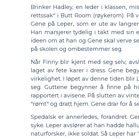
Brinker Hadley, en leder i klassen, m
rettssak" i Butt Room (røykerom). På v
Gene på Leper, som er ute av langrenn
Han marsjerer tydelig i takt med sin
ideen om at han og Gene skal verve se
på skolen og ombestemmer seg.
Når Finny blir kjent med seg selv, avs
laget av fete karer i dress. Gene be
virkelighet. I løpet av denne tiden bli
seg. Guttene begynner å finne på hi
rapportert i avisene. På slutten av vin
"rømt" og dratt hjem. Gene drar for å 
Spedalsk er annerledes, forandret. Gen
syke. Leper avslører at han hadde hall
naturforsker, ikke soldat. Så Leper har