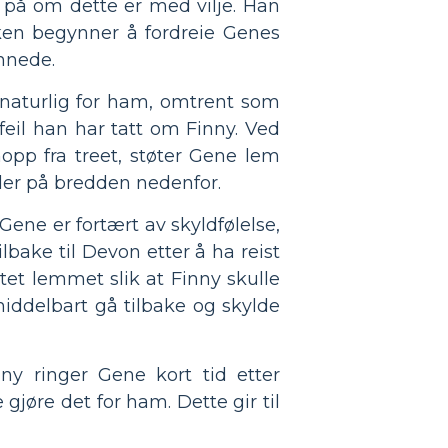
 på om dette er med vilje. Han
ken begynner å fordreie Genes
unnede.
 naturlig for ham, omtrent som
feil han har tatt om Finny. Ved
opp fra treet, støter Gene lem
nder på bredden nedenfor.
Gene er fortært av skyldfølelse,
bake til Devon etter å ha reist
t lemmet slik at Finny skulle
middelbart gå tilbake og skylde
ny ringer Gene kort tid etter
gjøre det for ham. Dette gir til