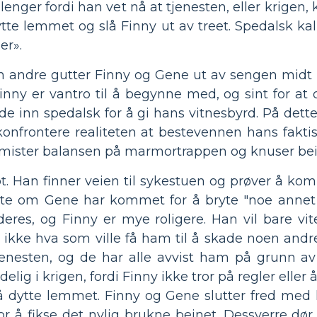
 lenger fordi han vet nå at tjenesten, eller krige
tte lemmet og slå Finny ut av treet. Spedalsk ka
er».
en andre gutter Finny og Gene ut av sengen midt 
inny er vantro til å begynne med, og sint for at d
r de inn spedalsk for å gi hans vitnesbyrd. På dette
konfrontere realiteten at bestevennen hans fakti
 mister balansen på marmortrappen og knuser bein
t. Han finner veien til sykestuen og prøver å 
l vite om Gene har kommet for å bryte "noe anne
eres, og Finny er mye roligere. Han vil bare vi
g ikke hva som ville få ham til å skade noen andre
enesten, og de har alle avvist ham på grunn a
elig i krigen, fordi Finny ikke tror på regler eller å
l å dytte lemmet. Finny og Gene slutter fred me
 for å fikse det nylig brukne beinet. Dessverre d