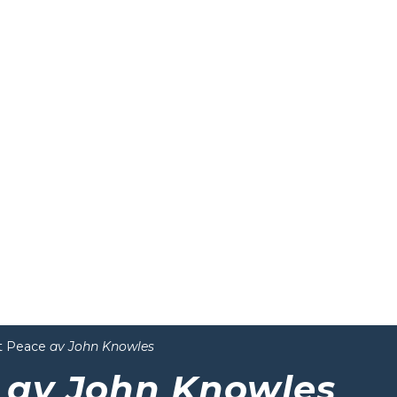
at Peace
av John Knowles
e
av John Knowles