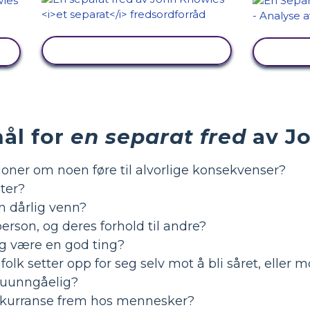
SE AKTIVITET
ål for
en separat fred
av J
oner om noen føre til alvorlige konsekvenser?
ter?
 dårlig venn?
rson, og deres forhold til andre?
eg være en god ting?
 folk setter opp for seg selv mot å bli såret, eller
t uunngåelig?
nkurranse frem hos mennesker?