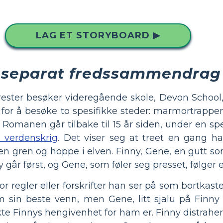
LAG ET STORYBOARD ▶
 separat fredssammendrag
ter besøker videregående skole, Devon School, 
for å besøke to spesifikke steder: marmortrappen
 Romanen går tilbake til 15 år siden, under en sp
 verdenskrig
. Det viser seg at treet en gang h
 en gren og hoppe i elven. Finny, Gene, en gutt so
 går først, og Gene, som føler seg presset, følger e
or regler eller forskrifter han ser på som bortkaste
m sin beste venn, men Gene, litt sjalu på Finn
ekte Finnys hengivenhet for ham er. Finny distrahe