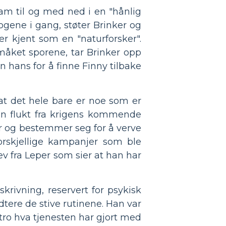
ham til og med ned i en "hånlig
ogene i gang, støter Brinker og
r kjent som en "naturforsker".
måket sporene, tar Brinker opp
 hans for å finne Finny tilbake
, at det hele bare er noe som er
 en flukt fra krigens kommende
per og bestemmer seg for å verve
orskjellige kampanjer som ble
ev fra Leper som sier at han har
krivning, reservert for psykisk
tere de stive rutinene. Han var
 tro hva tjenesten har gjort med