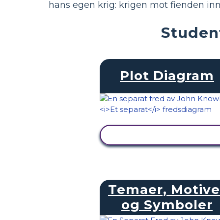
hans egen krig: krigen mot fienden inn
Student
Plot Diagram
SE AKTIVITET
Temaer, Motive
og Symboler