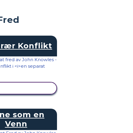
Fred
erær Konflikt
SE AKTIVITET
ne som en
Venn