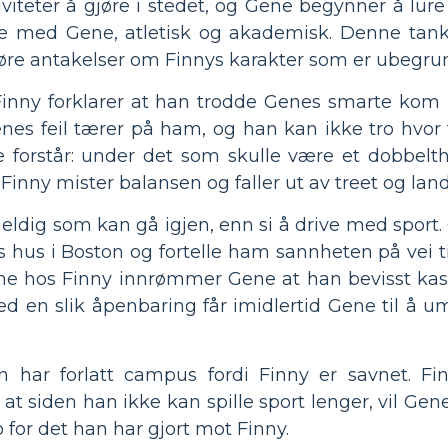
iteter å gjøre i stedet, og Gene begynner å lure
se med Gene, atletisk og akademisk. Denne tan
gjøre antakelser om Finnys karakter som er ubegr
r Finny forklarer at han trodde Genes smarte kom
enes feil tærer på ham, og han kan ikke tro hvor 
e forstår: under det som skulle være et dobbelth
inny mister balansen og faller ut av treet og la
eldig som kan gå igjen, enn si å drive med sport. 
hus i Boston og fortelle ham sannheten på vei til
 hos Finny innrømmer Gene at han bevisst kaste
ed en slik åpenbaring får imidlertid Gene til å u
.
n har forlatt campus fordi Finny er savnet. Fin
at siden han ikke kan spille sport lenger, vil Gene 
 for det han har gjort mot Finny.