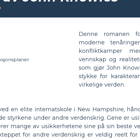
e
Denne romanen f
moderne tenåringer
konfliktkamper me
vennskap og realit
som gjør John Knowles
stykke for karakteran
virkelige verden.
ved en elite internatskole i New Hampshire, hånd
de styrkene under andre verdenskrig. Gene er us
ojiserer mange av usikkerhetene sine på sin beste
teppet for andre verdenskrig er veldig reelt f