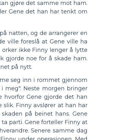
n, kan gjøre det samme mot ham.
ller Gene det han har tenkt om
på natten, og de arrangerer en
e ville foreslå at Gene ville ha
 orker ikke Finny lenger å lytte
sk gjorde noe for å skade ham.
et på nytt.
komme seg inn i rommet gjennom
t i meg". Neste morgen bringer
te hvorfor Gene gjorde det han
 slik. Finny avslører at han har
v skaden på beinet hans. Gene
 ta parti. Gene forteller Finny at
d hverandre. Senere samme dag
ør Finny under operasjonen. Med