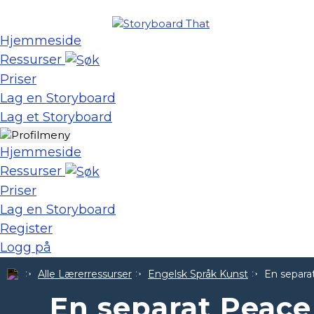
Hjemmeside
Ressurser
Priser
Lag en Storyboard
Lag et Storyboard
Hjemmeside
Ressurser
Priser
Lag en Storyboard
Register
Logg på
Alle Lærerressurser
Engelsk Språk Kunst
En separ
En separat Peac