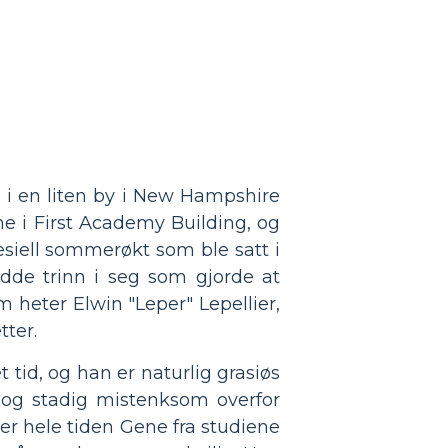
i en liten by i New Hampshire
e i First Academy Building, og
esiell sommerøkt som ble satt i
adde trinn i seg som gjorde at
m heter Elwin "Leper" Lepellier,
tter.
t tid, og han er naturlig grasiøs
y og stadig mistenksom overfor
rer hele tiden Gene fra studiene