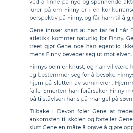
ved å finne på nye og spennende aktiv
lurer på om Finny er i en konkurran
perspektiv på Finny, og får ham til å 
Gene innser snart at han tar feil nå
atletikk kommer naturlig for Finny. G
treet gjør Gene noe han egentlig ikk
mens Finny beveger seg ut mot elven. F
Finnys bein er knust, og han vil være h
og bestemmer seg for å besøke Finnys 
hjem på slutten av sommeren. Hjemme
falle. Smerten han forårsaker Finny m
på tilståelsen hans på mangel på søvn
Tilbake i Devon føler Gene at frede
ankomsten til skolen og forteller Gene 
slutt Gene en måte å prøve å gjøre opp