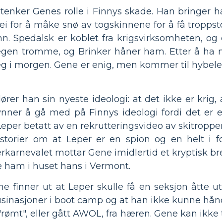
istenker Genes rolle i Finnys skade. Han bringer 
ei for å måke snø av togskinnene for å få troppst
. Spedalsk er koblet fra krigsvirksomheten, og e
 egen tromme, og Brinker håner ham. Etter å ha 
g i morgen. Gene er enig, men kommer til hybelen
lører han sin nyeste ideologi: at det ikke er krig
gynner å gå med på Finnys ideologi fordi det er
r Leper betatt av en rekrutteringsvideo av skitrop
storier om at Leper er en spion og en helt i f
terkarnevalet mottar Gene imidlertid et kryptisk br
se ham i huset hans i Vermont.
e finner ut at Leper skulle få en seksjon åtte uts
usinasjoner i boot camp og at han ikke kunne hånd
 "rømt", eller gått AWOL, fra hæren. Gene kan ikke