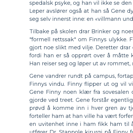
spedalsk psyke, og han vil ikke se den
Leper avslører også at han så Gene dy
seg selv innerst inne: en «villmann und
Tilbake på skolen drar Brinker og no
"formell rettssak" om Finnys ulykke. F
gjort noe slikt med vilje. Deretter dra
fordi han er så opprørt over å måtte 
Han reiser seg og løper ut av rommet,
Gene vandrer rundt på campus, fortap
Finnys vindu. Finny flipper ut og vi
Gene Finny noen klær fra sovesalen d
gjorde ved treet. Gene forstår egentli
prøvd å komme inn i hver gren av tj
forteller ham at han ville ha vært forferd
en uvitenhet inne i ham fikk ham ti
utfører Dr. Stanpole kirurgi på Finny