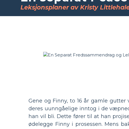
Leksjonsplaner av Kristy Littlehal
Gene og Finny, to 16 år gamle gutter 
deres uunngåelige inntog i de væpne
han vil bli. Dette fører til at han pr
ødelegge Finny i prosessen. Mens bak