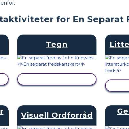
enfor.
aktiviteter for En Separat 
Tegn
Litt
SE AKTIVITET
r
Ge
Visuell Ordforråd