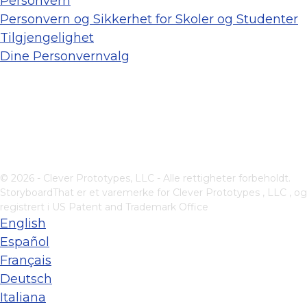
Personvern
Personvern og Sikkerhet for Skoler og Studenter
Tilgjengelighet
Dine Personvernvalg
© 2026 - Clever Prototypes, LLC - Alle rettigheter forbeholdt.
StoryboardThat er et varemerke for
Clever Prototypes , LLC
, og
registrert i US Patent and Trademark Office
English
Español
Français
Deutsch
Italiana