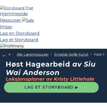
Hjemmeside
Ressurser
Priser
Lag en Storyboard
Lag et Storyboard
Alle Lærerressurser
Engelsk Språk Kunst
Høst H
Høst Hagearbeid
av Siu
Wai Anderson
Leksjonsplaner av Kristy Littlehale
LAG ET STORYBOARD ▶