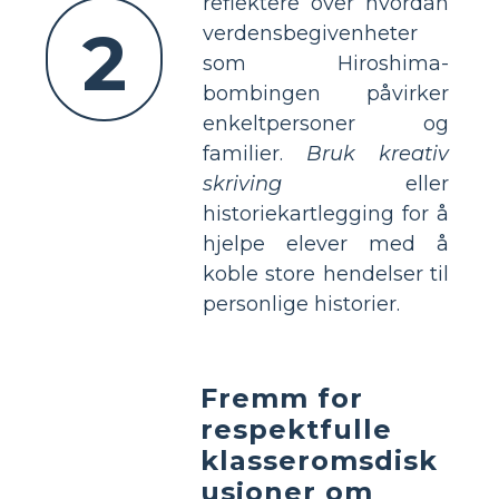
reflektere over hvordan
2
verdensbegivenheter
som Hiroshima-
bombingen påvirker
enkeltpersoner og
familier.
Bruk kreativ
skriving
eller
historiekartlegging for å
hjelpe elever med å
koble store hendelser til
personlige historier.
Fremm for
respektfulle
klasseromsdisk
usjoner om