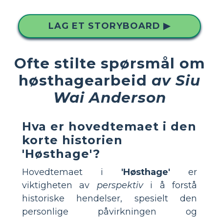
LAG ET STORYBOARD ▶
Ofte stilte spørsmål om
høsthagearbeid
av Siu
Wai Anderson
Hva er hovedtemaet i den
korte historien
'Høsthage'?
Hovedtemaet i
'Høsthage'
er
viktigheten av
perspektiv
i å forstå
historiske hendelser, spesielt den
personlige påvirkningen og