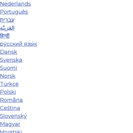
Nederlands
Português
עברית
العَرَبِيَّة
हिन्दी
ру́сский язы́к
Dansk
Svenska
Suomi
Norsk
Türkçe
Polski
Româna
Ceština
Slovenský
Magyar
Hrvatski