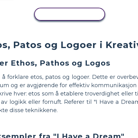
KOPIER AKTIVITET
s, Patos og Logoer i Kreat
rer Ethos, Pathos og Logos
 å forklare etos, patos og logoer. Dette er overb
kum og er avgjørende for effektiv kommunikasjon o
ive hver: etos som å etablere troverdighet eller til
v logikk eller fornuft. Referer til "I Have a Dre
ukte disse teknikkene.
ksempler fra "I Have a Dream"