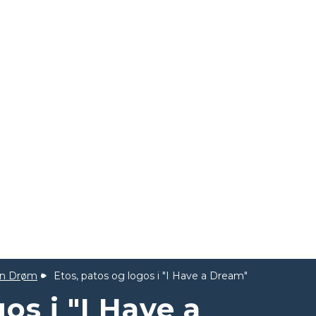
en Drøm
Etos, patos og logos i "I Have a Dream"
os i "I Have a