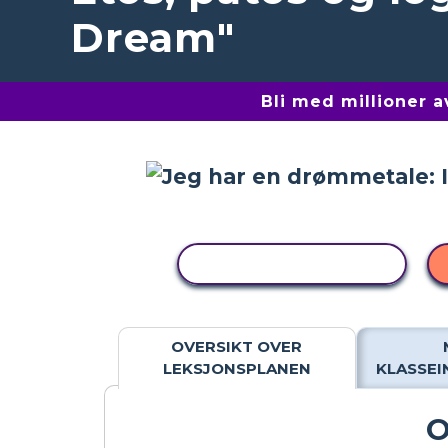
Dream"
Bli med millioner 
KOPIER AKTIVITET
OVERSIKT OVER
LEKSJONSPLANEN
KLASSE
O