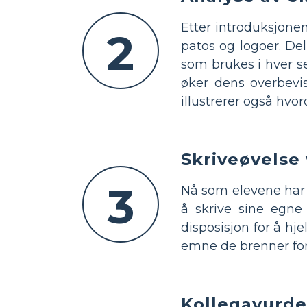
Etter introduksjonen
2
patos og logoer. De
som brukes i hver s
øker dens overbevis
illustrerer også hvo
Skriveøvelse
3
Nå som elevene har e
å skrive sine egne 
disposisjon for å h
emne de brenner for,
Kollegavurde