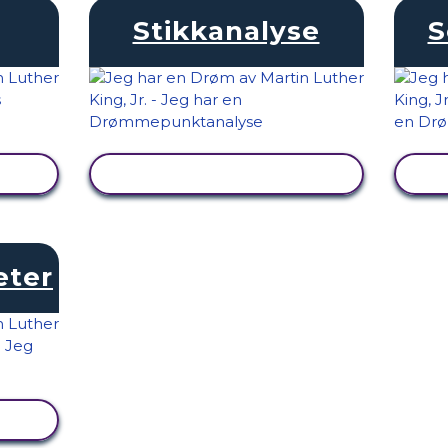
Stikkanalyse
S
SE AKTIVITET
eter