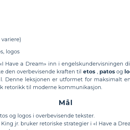
variere)
s, logos
e «I Have a Dream» inn i engelskundervisningen
ke den overbevisende kraften til
etos
,
patos
og
l
l. Denne leksjonen er utformet for maksimalt e
sk retorikk til moderne kommunikasjon.
Mål
atos og logos i overbevisende tekster.
ing jr. bruker retoriske strategier i «I Have a Dre