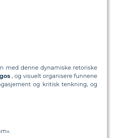
 din med denne dynamiske retoriske
ogos
, og visuelt organisere funnene
ngasjement og kritisk tenkning, og
am».