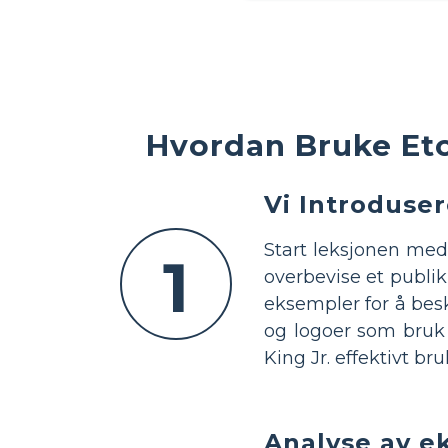
Hvordan Bruke Eto
Vi Introduse
Start leksjonen med
1
overbevise et publi
eksempler for å beskr
og logoer som bruk a
King Jr. effektivt br
Analyse av e