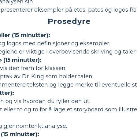
 analysen sin.
presenterer eksempler på etos, patos og logos fra 
Prosedyre
ller (15 minutter):
 og logos med definisjoner og eksempler.
egiene er viktige i overbevisende skriving og taler.
» (15 minutter):
 vis den frem for klassen.
opptak av Dr. King som holder talen.
mentere teksten og legge merke til eventuelle ster
ter):
 og vis hvordan du fyller den ut.
 eller to og to for å lage et storyboard som illust
og gjennomtenkt analyse.
(15 minutter):