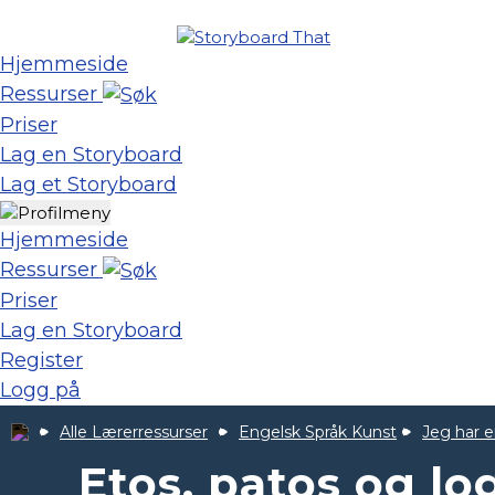
Hjemmeside
Ressurser
Priser
Lag en Storyboard
Lag et Storyboard
Hjemmeside
Ressurser
Priser
Lag en Storyboard
Register
Logg på
Alle Lærerressurser
Engelsk Språk Kunst
Jeg har 
Etos, patos og log