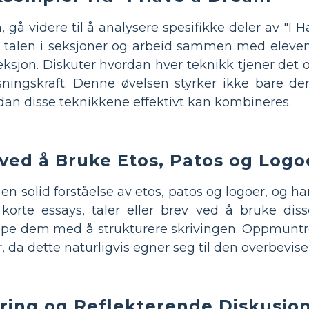
, gå videre til å analysere spesifikke deler av "I
l talen i seksjoner og arbeid sammen med elevene
eksjon. Diskuter hvordan hver teknikk tjener det
ningskraft. Denne øvelsen styrker ikke bare de
rdan disse teknikkene effektivt kan kombineres.
 ved å Bruke Etos, Patos og Logo
n solid forståelse av etos, patos og logoer, og har
korte essays, taler eller brev ved å bruke dis
jelpe dem med å strukturere skrivingen. Oppmuntre
 da dette naturligvis egner seg til den overbevise
ring og Reflekterende Diskusjo