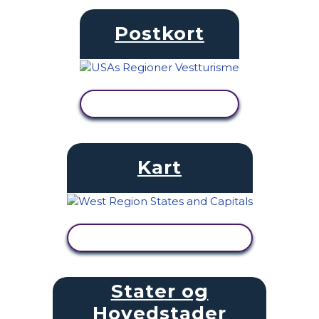
Postkort
SE AKTIVITET
Kart
SE AKTIVITET
Stater og
Hovedstader