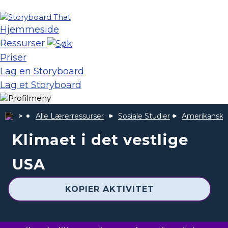
Hjemmeside
Ressurser
Priser
Lag en Storyboard
Lag et Storyboard
Alle Lærerressurser
Sosiale Studier
Amerikanske
Klimaet i det vestlige
USA
KOPIER AKTIVITET