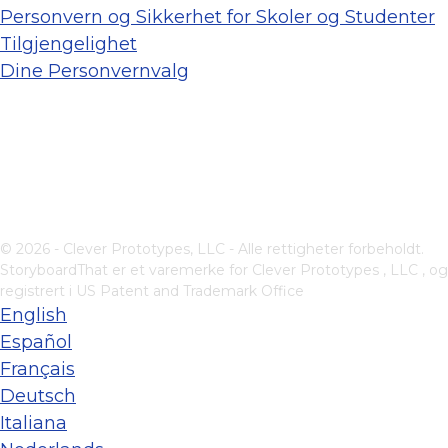
Personvern og Sikkerhet for Skoler og Studenter
Tilgjengelighet
Dine Personvernvalg
© 2026 - Clever Prototypes, LLC - Alle rettigheter forbeholdt.
StoryboardThat er et varemerke for
Clever Prototypes , LLC
, og
registrert i US Patent and Trademark Office
English
Español
Français
Deutsch
Italiana