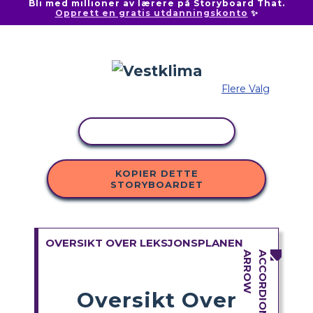
Bli med millioner av lærere på Storyboard That.
Opprett en gratis utdanningskonto
✨
Flere Valg
KOPIER AKTIVITET
KOPIER DETTE
STORYBOARDET
OVERSIKT OVER LEKSJONSPLANEN
Oversikt Over