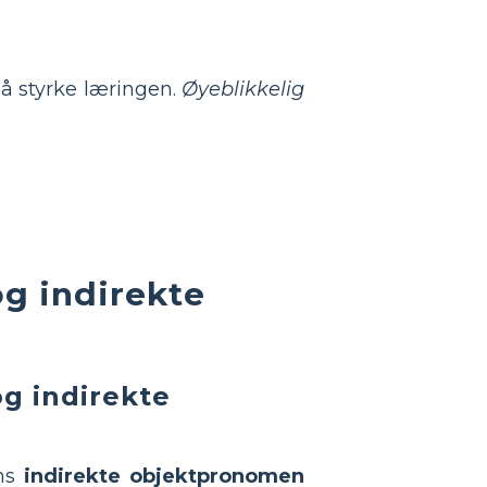
r å styrke læringen.
Øyeblikkelig
og indirekte
og indirekte
ens
indirekte objektpronomen