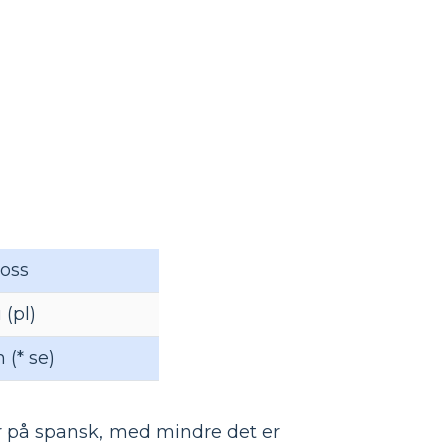
oss
 (pl)
 (* se)
r på spansk, med mindre det er