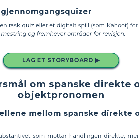
e gjennomgangsquizer
n rask quiz eller et digitalt spill (som Kahoot) fo
 mestring og fremhever områder for revisjon.
LAG ET STORYBOARD ▶
ørsmål om spanske direkte 
objektpronomen
kjellene mellom spanske direkte 
substantivet som mottar handlingen direkte, m