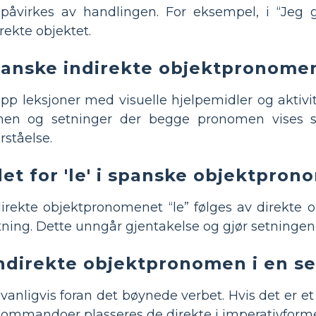
e påvirkes av handlingen. For eksempel, i “Jeg
rekte objektet.
panske indirekte objektpronome
p leksjoner med visuelle hjelpemidler og aktivi
nomen og setninger der begge pronomen vises
rståelse.
det for 'le' i spanske objektpro
irekte objektpronomenet “le” følges av direkt
setning. Dette unngår gjentakelse og gjør setninge
ndirekte objektpronomen i en s
vanligvis foran det bøynede verbet. Hvis det er et i
e kommandoer plasseres de direkte i imperativform