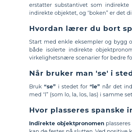
erstatter substantivet som indirekt
indirekte objektet, og “boken” er det di
Hvordan lærer du bort s
Start med enkle eksempler og bygg op
både isolerte indirekte objektpro
virkelighetsnære scenarier for bedre fo
Når bruker man 'se' i ste
Bruk
“se”
i stedet for
“le”
når det ind
med “l” (som lo, la, los, las) i samme 
Hvor plasseres spanske i
Indirekte objektpronomen
plasseres 
kan de festes på slutten. Ved positiv