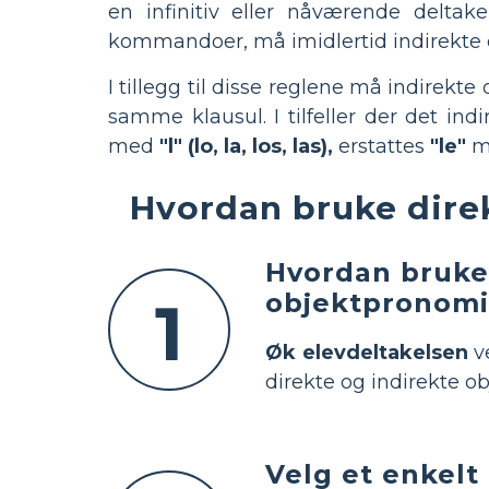
en infinitiv eller nåværende deltake
kommandoer, må imidlertid indirekte
I tillegg til disse reglene må indirek
samme klausul. I tilfeller der det i
med
"l" (lo, la, los, las),
erstattes
"le"
m
Hvordan bruke dire
Hvordan bruke 
objektpronomi
1
Øk elevdeltakelsen
ve
direkte og indirekte 
Velg et enkelt