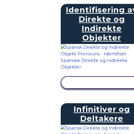
Identifisering a
Direkte og
Indirekte
Objekter
SE AKTIVITET
Infinitiver og
Deltakere