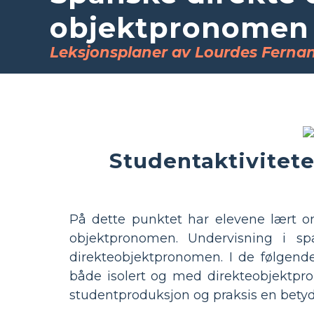
objektpronomen
Leksjonsplaner av Lourdes Ferna
Studentaktivitete
På dette punktet har elevene lært o
objektpronomen. Undervisning i s
direkteobjektpronomen. I de følgend
både isolert og med direkteobjektpro
studentproduksjon og praksis en betydel