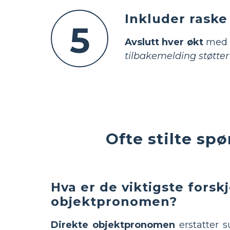
Inkluder rask
5
Avslutt hver økt
med e
tilbakemelding støtter
Ofte stilte sp
Hva er de viktigste fors
objektpronomen?
Direkte objektpronomen
erstatter 