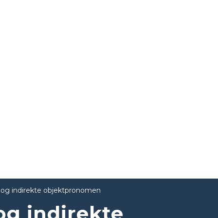
 og indirekte objektpronomen
og indirekte