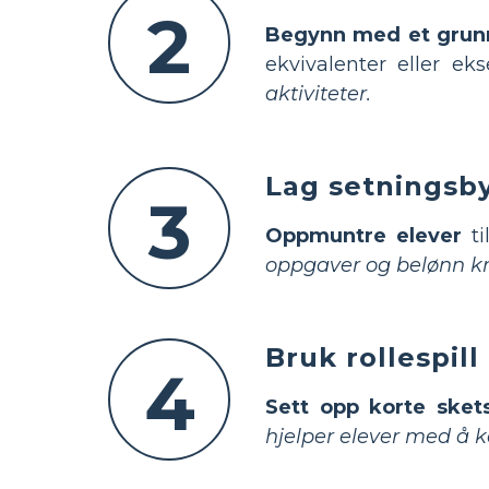
2
Begynn med et grunn
ekvivalenter eller ek
aktiviteter.
Lag setningsb
3
Oppmuntre elever
ti
oppgaver og belønn kr
Bruk rollespill
4
Sett opp korte skets
hjelper elever med å 