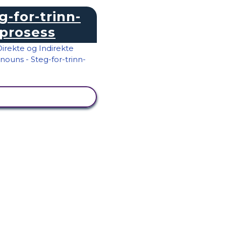
g-for-trinn-
prosess
SE AKTIVITET