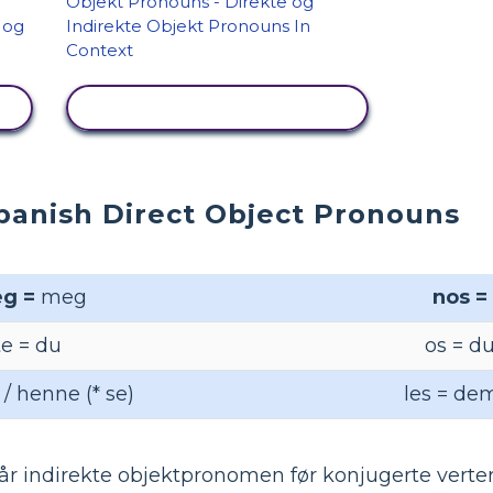
SE AKTIVITET
panish Direct Object Pronouns
g =
meg
nos =
te = du
os = du
 / henne (* se)
les = dem
år indirekte objektpronomen før konjugerte verte