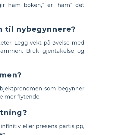
 gir ham boken,” er “ham” det
n til nybegynnere?
teter. Legg vekt på øvelse med
 sammen. Bruk gjentakelse og
nomen?
e objektpronomen som begynner
ne mer flytende.
etning?
nfinitiv eller presens partisipp,
en.