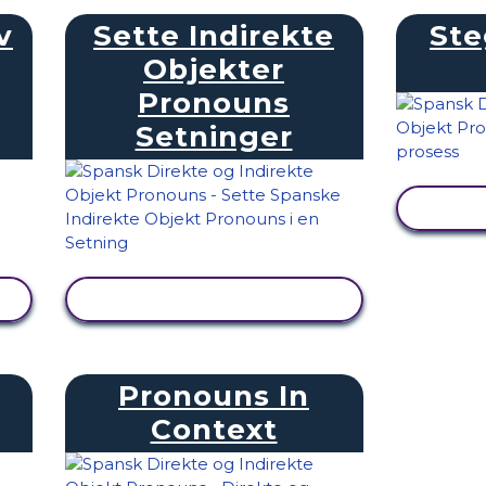
v
Sette Indirekte
Ste
Objekter
Pronouns
Setninger
SE AKTIVITET
Pronouns In
Context