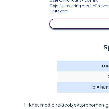
SE AKTIVITET
S
me
le = han
I likhet med direkteobjektpronomen g