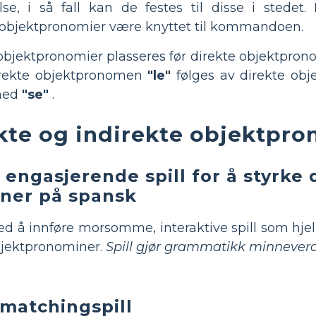
lse, i så fall kan de festes til disse i stede
 objektpronomier være knyttet til kommandoen.
te objektpronomier plasseres før direkte objektpro
ndirekte objektpronomen
"le"
følges av direkte ob
ed
"se"
.
kte og indirekte objektpr
engasjerende spill for å styrke 
ner på spansk
d å innføre morsomme, interaktive spill som hjel
objektpronominer.
Spill gjør grammatikk minnever
 matchingspill