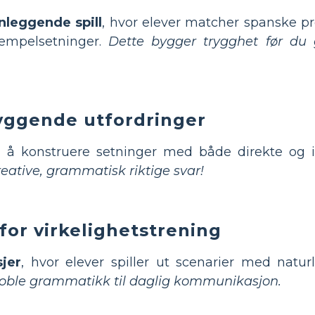
leggende spill
, hvor elever matcher spanske 
sempelsetninger.
Dette bygger trygghet før du 
yggende utfordringer
l å konstruere setninger med både direkte og 
eative, grammatisk riktige svar!
 for virkelighetstrening
jer
, hvor elever spiller ut scenarier med natu
koble grammatikk til daglig kommunikasjon.