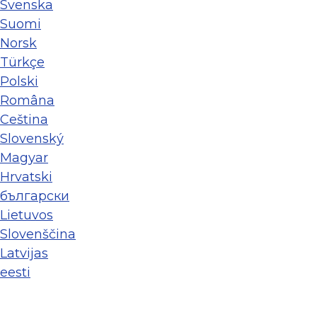
Svenska
Suomi
Norsk
Türkçe
Polski
Româna
Ceština
Slovenský
Magyar
Hrvatski
български
Lietuvos
Slovenščina
Latvijas
eesti