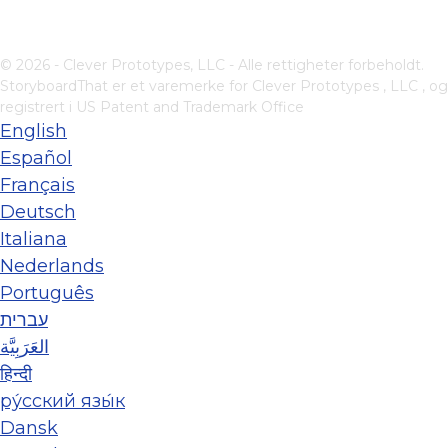
© 2026 - Clever Prototypes, LLC - Alle rettigheter forbeholdt.
StoryboardThat er et varemerke for
Clever Prototypes , LLC
, og
registrert i US Patent and Trademark Office
English
Español
Français
Deutsch
Italiana
Nederlands
Português
עברית
العَرَبِيَّة
हिन्दी
ру́сский язы́к
Dansk