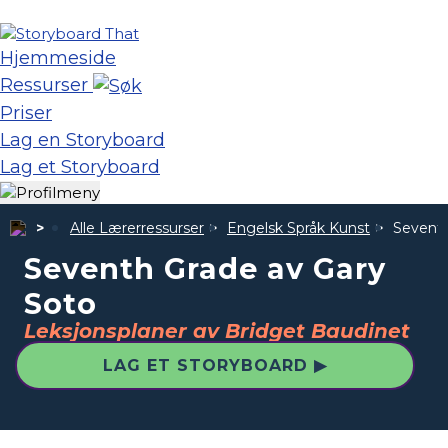
Hjemmeside
Ressurser
Priser
Lag en Storyboard
Lag et Storyboard
Alle Lærerressurser
Engelsk Språk Kunst
Seventh
Seventh Grade av Gary
Soto
Leksjonsplaner av Bridget Baudinet
LAG ET STORYBOARD ▶