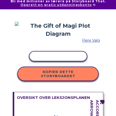
Bli med millioner av lærere på Storyboard That.
Opprett en gratis utdanningskonto
✨
Flere Valg
KOPIER AKTIVITET
KOPIER DETTE
STORYBOARDET
OVERSIKT OVER LEKSJONSPLANEN