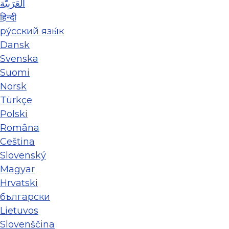
العَرَبِيَّة
हिन्दी
ру́сский язы́к
Dansk
Svenska
Suomi
Norsk
Türkçe
Polski
Româna
Ceština
Slovenský
Magyar
Hrvatski
български
Lietuvos
Slovenščina