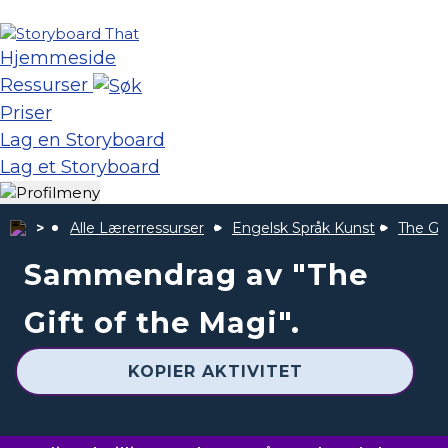
Hjemmeside
Ressurser
Priser
Lag en Storyboard
Lag et Storyboard
Alle Lærerressurser
Engelsk Språk Kunst
The Gif
Sammendrag av "The
Gift of the Magi".
KOPIER AKTIVITET