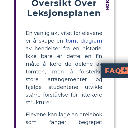
Oversikt Over
Leksjonsplanen
En vanlig aktivitet for elevene
er å skape en
tomt diagram
av hendelser fra en historie.
Ikke bare er dette en fin
måte å lære de delene av
FAQ
tomten, men å forsterke
store arrangementer og
Hvordan henger hist
Historiens stigende handling, klimaks og fallende handling er alle drevet av at Della og Jim ofrer seg for hverandre, som vist i plotdiagramm
Parets konklusjon om at deres ofre var verdt, fremheves i resolusjonen, som også fremhever dybden av kjærligheten deres. Det avsluttes med en positiv tone som understreker julens faktisk
Hvilke litterære k
Mens Della og Jim forbereder overraskelsesgavene sine, spiller spenning, karakterisering og forvarsel en rolle i det tiltagende dramaet. Forfatteren antyder også situasjonsmessig ironi og symbolikk for å skape
hjelpe studentene utvikle
større forståelse for litterære
strukturer.
Elevene kan lage en dreiebok
som fanger begrepet