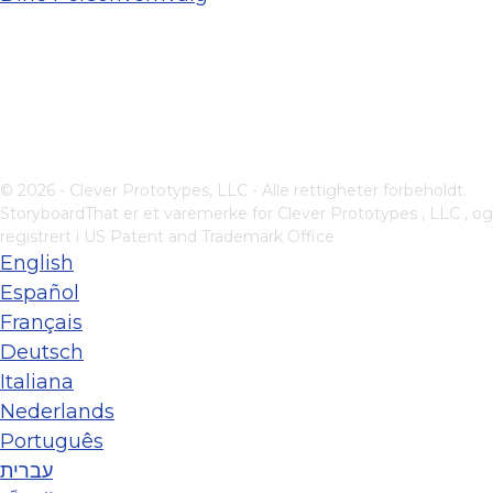
© 2026 - Clever Prototypes, LLC - Alle rettigheter forbeholdt.
StoryboardThat er et varemerke for
Clever Prototypes , LLC
, og
registrert i US Patent and Trademark Office
English
Español
Français
Deutsch
Italiana
Nederlands
Português
עברית