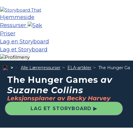
Hjemmeside
Ressurser
Priser
Lag en Storyboard
Lag et Storyboard
Alle Lærerressurser
ELA-artikler
The Hunger Ga
The Hunger Games
av
Suzanne Collins
Leksjonsplaner av Becky Harvey
LAG ET STORYBOARD ▶