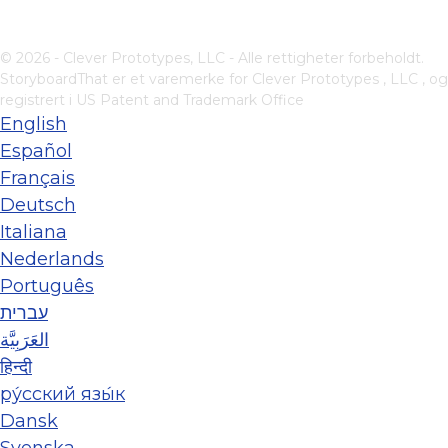
© 2026 - Clever Prototypes, LLC - Alle rettigheter forbeholdt.
StoryboardThat er et varemerke for
Clever Prototypes , LLC
, og
registrert i US Patent and Trademark Office
English
Español
Français
Deutsch
Italiana
Nederlands
Português
עברית
العَرَبِيَّة
हिन्दी
ру́сский язы́к
Dansk
Svenska