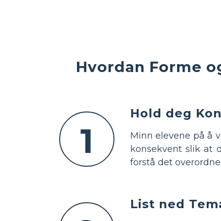
Hvordan Forme og
Hold deg Ko
1
Minn elevene på å væ
konsekvent slik at 
forstå det overordned
List ned Te