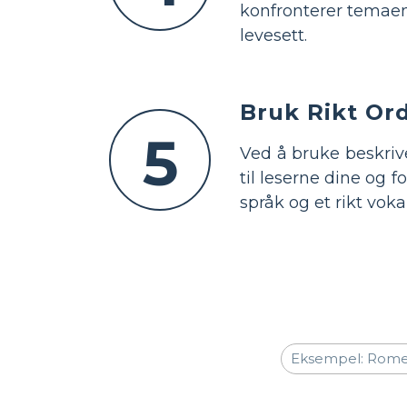
konfronterer temaen
levesett.
Bruk Rikt Or
5
Ved å bruke beskriv
til leserne dine og 
språk og et rikt vok