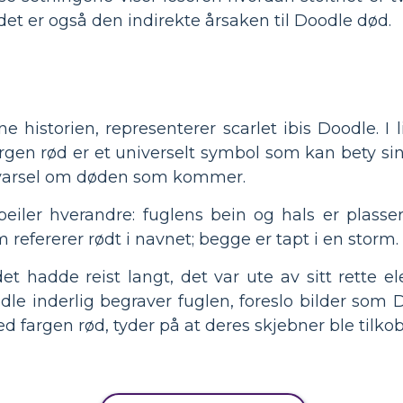
det er også den indirekte årsaken til Doodle død.
e historien, representerer scarlet ibis Doodle. I
gen rød er et universelt symbol som kan bety sinne,
advarsel om døden som kommer.
iler hverandre: fuglens bein og hals er plass
 refererer rødt i navnet; begge er tapt i en storm.
det hadde reist langt, det var ute av sitt rette 
le inderlig begraver fuglen, foreslo bilder som
 fargen rød, tyder på at deres skjebner ble tilkob