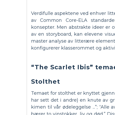
Verdifulle aspektene ved enhver lit
av Common Core-ELA standarden
konsepter. Men abstrakte ideer er of
av en storyboard, kan elevene visu
master analyse av litterære elemente
konfigurerer klasserommet og aktivi
“The Scarlet Ibis” tema
Stolthet
Temaet for stolthet er knyttet gjenn
har sett det i andre) en knute av
kimen til vår ødeleggelse ...”; “Alle
bærer to vinstokker, liv og død.” D