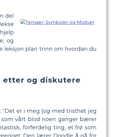
En del
lekse
hjelp
e, og
kke leksjon plan trinn om hvordan du
e etter og diskutere
: “Det er i meg (og med tristhet jeg
e som vårt blod noen ganger bærer
tastisk, forferdelig ting, et frø som
tveegget. Den lærer Doodle å gå for