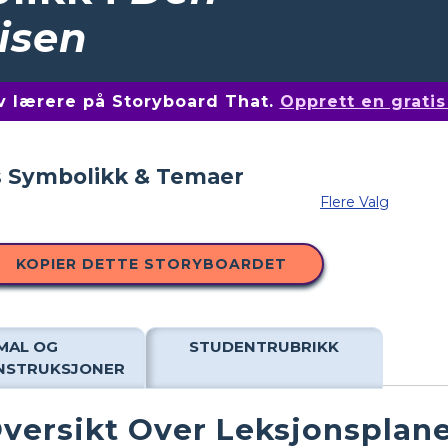
isen
av lærere på Storyboard That.
Opprett en grati
Flere Valg
KOPIER DETTE STORYBOARDET
MAL OG
STUDENTRUBRIKK
INSTRUKSJONER
versikt Over Leksjonsplan