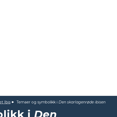
et Ibis
Temaer og symbolikk i
Den skarlagenrøde ibisen
likk i
Den