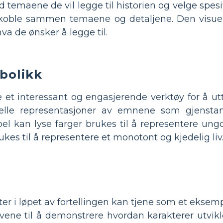
d temaene de vil legge til historien og velge spesi
 koble sammen temaene og detaljene. Den visuel
va de ønsker å legge til.
bolikk
et interessant og engasjerende verktøy for å u
uelle representasjoner av emnene som gjenstan
el kan lyse farger brukes til å representere ung
kes til å representere et monotont og kjedelig liv
ter i løpet av fortellingen kan tjene som et eks
ene til å demonstrere hvordan karakterer utvikle