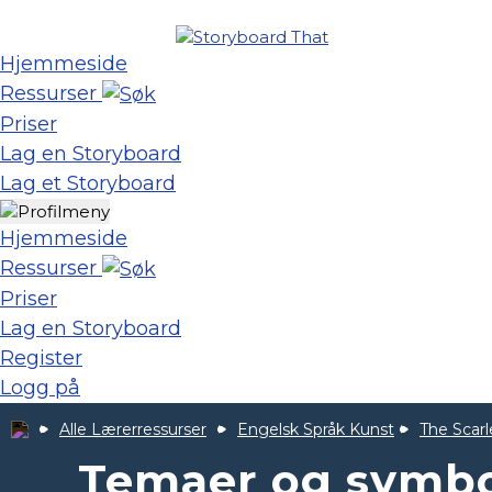
Hjemmeside
Ressurser
Priser
Lag en Storyboard
Lag et Storyboard
Hjemmeside
Ressurser
Priser
Lag en Storyboard
Register
Logg på
Alle Lærerressurser
Engelsk Språk Kunst
The Scarl
Temaer og symbo