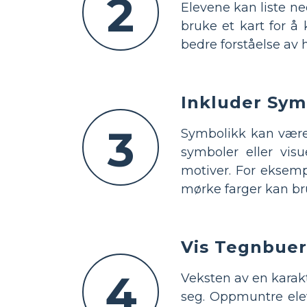
2
Elevene kan liste ne
bruke et kart for å
bedre forståelse av h
Inkluder Sym
3
Symbolikk kan være 
symboler eller vis
motiver. For eksemp
mørke farger kan bru
Vis Tegnbuer
4
Veksten av en karak
seg. Oppmuntre elev