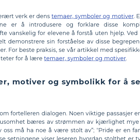
terært verk er dens
temaer, symboler og motiver
. 
e er å introdusere og forklare disse komp
te vanskelig for elevene å forstå uten hjelp. Ved 
elt demonstrere sin forståelse av disse begrepen
r. For beste praksis, se vår artikkel med spesifi
teter for å lære
temaer, symboler og motiver
.
er, motiver og symbolikk for å s
om fortelleren dialogen. Noen viktige passasjer er
 grusomhet bæres av strømmen av kjærlighet my
 av oss må ha noe å være stolt av”; “Pride er en fan
isse setningene viser leseren hvordan stolthet er 