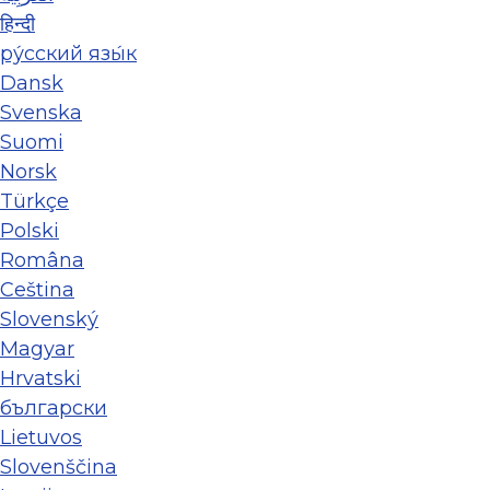
हिन्दी
ру́сский язы́к
Dansk
Svenska
Suomi
Norsk
Türkçe
Polski
Româna
Ceština
Slovenský
Magyar
Hrvatski
български
Lietuvos
Slovenščina