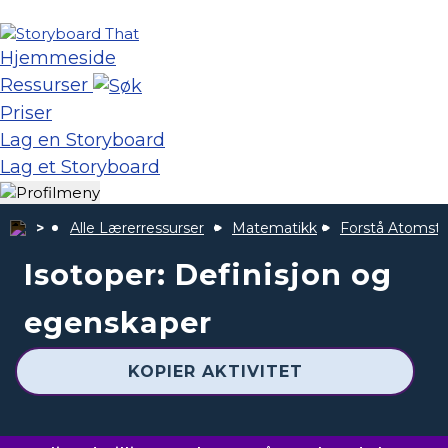
Hjemmeside
Ressurser
Priser
Lag en Storyboard
Lag et Storyboard
Alle Lærerressurser
Matematikk
Forstå Atomstr
Isotoper: Definisjon og
egenskaper
KOPIER AKTIVITET