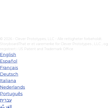
© 2026 - Clever Prototypes, LLC - Alle rettigheter forbeholdt.
StoryboardThat er et varemerke for
Clever Prototypes , LLC
, og
registrert i US Patent and Trademark Office
English
Español
Français
Deutsch
Italiana
Nederlands
Português
עברית
العَرَبِيَّة