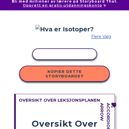
Bli med millioner av lærere på Storyboard That.
Opprett en gratis utdanningskonto
✨
Flere Valg
KOPIER AKTIVITET
KOPIER DETTE
STORYBOARDET
OVERSIKT OVER LEKSJONSPLANEN
Oversikt Over