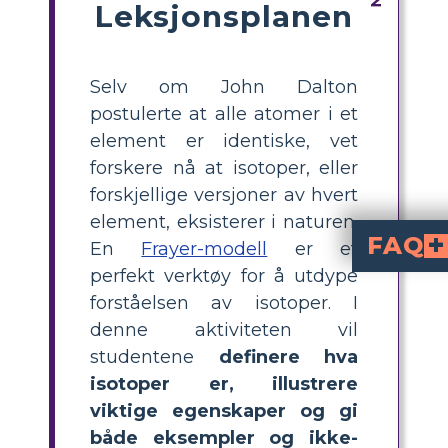
Leksjonsplanen
Selv om John Dalton
postulerte at alle atomer i et
element er identiske, vet
forskere nå at isotoper, eller
forskjellige versjoner av hvert
element, eksisterer i naturen.
FAQ
En
Frayer-modell
er et
perfekt verktøy for å utdype
er et atom av samme grunnstoff som ha
, noe som bety
Hvordan kan jeg forkla
Bruk relaterte eksempler, som å sammenligne atomer med epler av forskjellige størrelser—begge er epler, men kan veie mer eller mindre. Forklar at isotoper har samme antall protoner, men ulike antall nøytro
Hva er en Fraye
er en grafisk organiserer me
tydelig ved å organisere 
Kan du gi eksempler og ikke-eksempler på isot
på isotoper inklud
vil være atomer av 
Hva er en enkel klasse
for isotoper, hvor de skriver inn definisjon, egenskaper, eksemp
forståelsen av isotoper. I
denne aktiviteten vil
studentene
definere hva
isotoper er, illustrere
viktige egenskaper og gi
både eksempler og ikke-