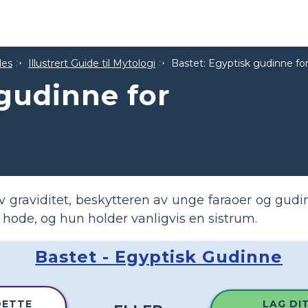
des
Illustrert Guide til Mytologi
Bastet: Egyptisk gudinne fo
 gudinne for
 graviditet, beskytteren av unge faraoer og gudin
hode, og hun holder vanligvis en sistrum.
Bastet - Egyptisk Gudinne
DETTE
LAG DI