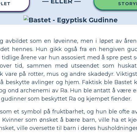
— ELLER —
PLET
STORY
ig avbildet som en løveinne, men i løpet av åren
ndet hennes. Hun gikk også fra en hengiven gu
 tidlige årene var hun assosiert med å spre pest 
t over tid, sammen med utseendet som huskat
ok vare på rotter, mus og andre skadedyr. Viktigs
 å beskytte avlinger og hjem. Faktisk ble Bastet
 og ond archenemi av Ra. Hun ble antatt å være en
 gudinner som beskyttet Ra og kjempet fiender.
 som et symbol på fruktbarhet, og hun ble ofte a
. Kvinner som ønsket å bære barn, ville ha et kje
sket, ville oversette til barn i deres husholdninger