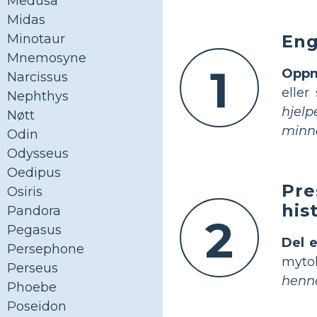
Medusa
Midas
Eng
Minotaur
Mnemosyne
1
Oppmu
Narcissus
eller
Nephthys
hjelp
Nøtt
minn
Odin
Odysseus
Oedipus
Pre
Osiris
his
Pandora
2
Pegasus
Del e
Persephone
myto
Perseus
henne
Phoebe
Poseidon