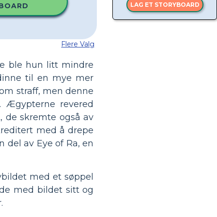
LAG ET STORYBOARD
BOARD
Flere Valg
e ble hun litt mindre
dinne til en mye mer
som straff, men denne
. Ægypterne revered
t, de skremte også av
 kreditert med å drepe
 del av Eye of Ra, en
vbildet med et søppel
de med bildet sitt og
.