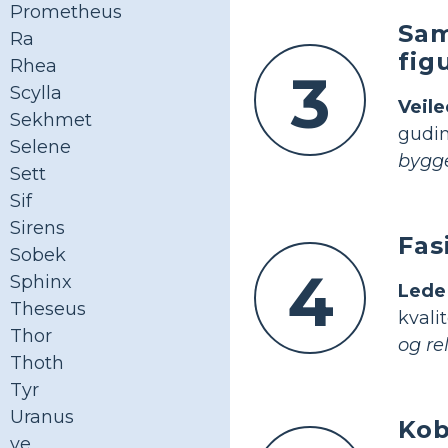
Prometheus
Sam
Ra
fig
Rhea
3
Scylla
Veile
Sekhmet
gudin
Selene
bygge
Sett
Sif
Sirens
Fas
Sobek
4
Sphinx
Lede
Theseus
kvali
Thor
og re
Thoth
Tyr
Uranus
Kob
ve