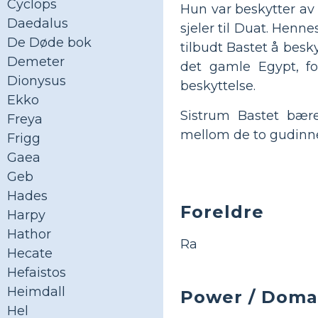
Cyclops
Hun var beskytter av 
Daedalus
sjeler til Duat. Henne
De Døde bok
tilbudt Bastet å besky
Demeter
det gamle Egypt, fo
Dionysus
beskyttelse.
Ekko
Sistrum Bastet bære
Freya
mellom de to gudinn
Frigg
Gaea
Geb
Hades
Foreldre
Harpy
Hathor
Ra
Hecate
Hefaistos
Heimdall
Power / Doma
Hel