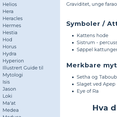
Graviditet, unge farao
Helios
Hera
Heracles
Symboler / At
Hermes
Hestia
Kattens hode
Hod
Sistrum - percus
Horus
Søppel kattunge
Hydra
Hyperion
Merkbare myt
Illustrert Guide til
Mytologi
Setha og Tabou
Isis
Slaget ved Apep
Jason
Eye of Ra
Loki
Ma'at
Hva d
Medea