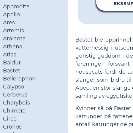
EKSEM
Aphrodite
Apollo
Ares
Artemis
Atalanta
Bastet ble opprinnel
Athena
kattemessig i utsee
Atlas
gunstig guddom. I de
Baldur
foreningen forsvan
Bastet
housecats fordi de t
Bellerophon
slanger som bidro til
Calypso
Apep, en stor slange
Cerberus
samling av egyptiske
Charybdis
Kvinner så på Bastet
Chimera
kattunger på føttene
Circe
antall kattunger de øn
Cronos