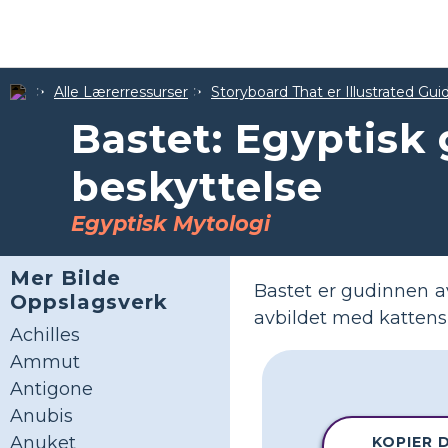
Alle Lærerressurser
Storyboard That er Illustrated Gui
Bastet: Egyptisk
beskyttelse
Egyptisk Mytologi
Mer Bilde
Bastet er gudinnen av
Oppslagsverk
avbildet med kattens 
Achilles
Ammut
Antigone
Anubis
Anuket
KOPIER 