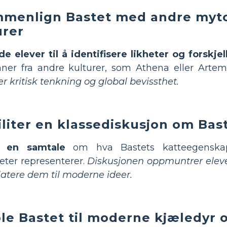
menlign Bastet med andre myto
urer
de elever til å identifisere likheter og forskjel
ner fra andre kulturer, som Athena eller Artem
r kritisk tenkning og global bevissthet.
iliter en klassediskusjon om Bas
 en samtale
om hva Bastets katteegenskap
teter representerer.
Diskusjonen oppmuntrer elever
latere dem til moderne ideer.
le Bastet til moderne kjæledyr