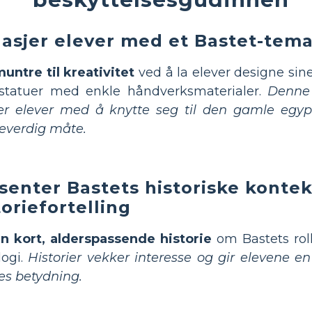
asjer elever med et Bastet-tema
ntre til kreativitet
ved å la elever designe si
 statuer med enkle håndverksmaterialer.
Denne
er elever med å knytte seg til den gamle egyp
everdig måte.
senter Bastets historiske konte
toriefortelling
n kort, alderspassende historie
om Bastets rol
logi.
Historier vekker interesse og gir elevene en
s betydning.