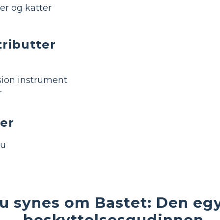
er og katter
tributter
sion instrument
r
er
bu
u synes om Bastet: Den eg
beskyttelsesgudinnen